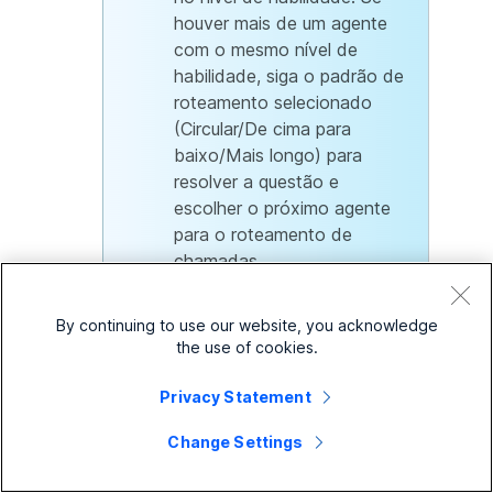
houver mais de um agente
com o mesmo nível de
habilidade, siga o padrão de
roteamento selecionado
(Circular/De cima para
baixo/Mais longo) para
resolver a questão e
escolher o próximo agente
para o roteamento de
chamadas.
Circular
— Percorre todos os agentes
By continuing to use our website, you acknowledge
the use of cookies.
após o último agente que atendeu uma
chamada. Ele envia chamadas para o
Privacy Statement
próximo agente disponível na fila de
chamadas.
Change Settings
Top Down
— Envia chamadas através