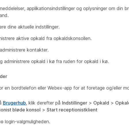
meddelelser, applikationsindstillinger og oplysninger om din 
tand.
re dine aktuelle indstillinger.
istrere aktive opkald fra opkaldskonsollen.
administrere kontakter.
 administrere opkald i kø fra ruden for opkald i kø.
der
or en bordtelefon eller Webex-app for at foretage og/eller m
på
Brugerhub
, klik derefter på
Indstillinger
>
Opkald
>
Opkald
onist bløde konsol
>
Start receptionistklient
co
login-valgmuligheden.