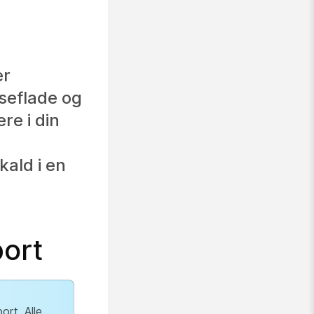
er
seflade og
re i din
ald i en
ort
ort. Alle