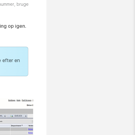
t nummer, bruge
ing op igen
.
 efter en