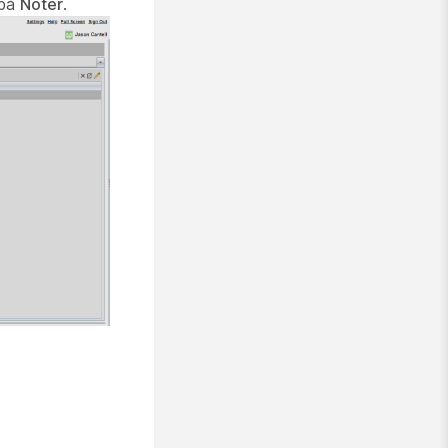
 på
Noter
.