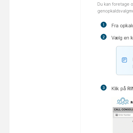
Du kan foretage o
genopkaldsvalgmul
1
Fra opkal
2
Vælg en k
3
Klik på
RI