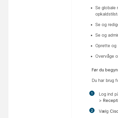
Se globale 
opkaldstils
Se og redige
Se og admin
Oprette og 
Overvåge og
Før du begyn
Du har brug f
1
Log ind 
>
Recepti
2
Vælg
Cis