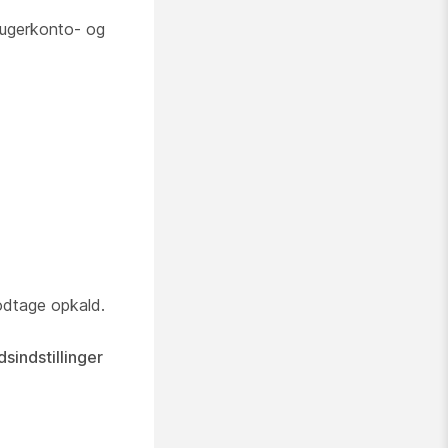
brugerkonto- og
odtage opkald.
sindstillinger