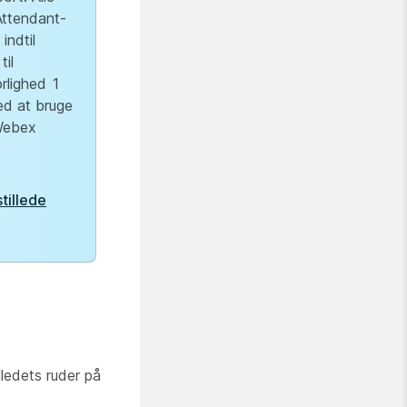
Attendant-
indtil
til
rlighed 1
ed at bruge
 Webex
tillede
lledets ruder på