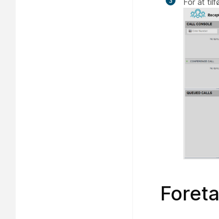
3
For at ti
Foreta