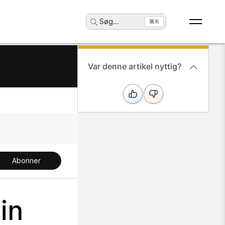
Søg
...
⌘K
Var denne artikel nyttig?
Abonner
in