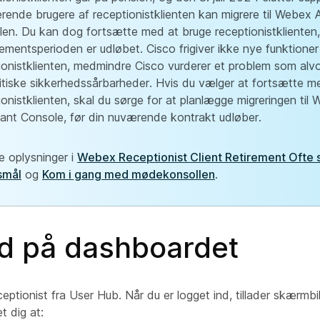
erende brugere af receptionistklienten kan migrere til Webex 
len. Du kan dog fortsætte med at bruge receptionistklienten, 
mentsperioden er udløbet. Cisco frigiver ikke nye funktioner 
ionistklienten, medmindre Cisco vurderer et problem som alvo
kritiske sikkerhedssårbarheder. Hvis du vælger at fortsætte m
ionistklienten, skal du sørge for at planlægge migreringen til
ant Console, før din nuværende kontrakt udløber.
re oplysninger i
Webex Receptionist Client Retirement Ofte s
smål
og
Kom i gang med mødekonsollen
.
nd på dashboardet
ceptionist fra User Hub. Når du er logget ind, tillader skærmbi
t dig at: