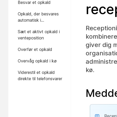
Besvar et opkald
recep
Opkald, der besvares
automatisk i
receptionistklient
Receptioni
Sæt et aktivt opkald i
kombinere
venteposition
giver dig 
Overfør et opkald
organisat
administre
Overvåg opkald i kø
kø.
Viderestil et opkald
direkte til telefonsvarer
Medde
Recept