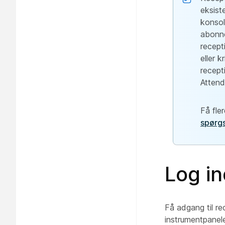
eksist
konsol
abonne
recept
eller 
recept
Attend
Få fle
spørg
Log i
Få adgang til re
instrumentpanele