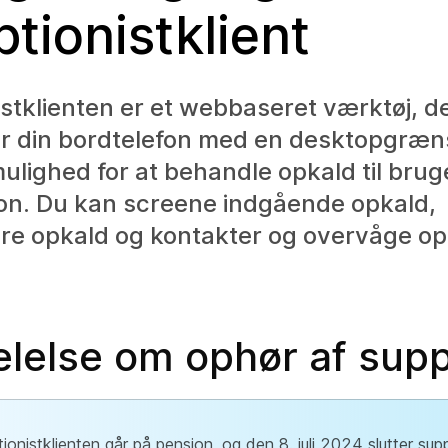
tionistklient
stklienten er et webbaseret værktøj, d
r din bordtelefon med en desktopgræn
mulighed for at behandle opkald til bruge
ion. Du kan screene indgående opkald,
re opkald og kontakter og overvåge opk
lelse om ophør af supp
ionistklienten går på pension, og den 8. juli 2024 slutter supp