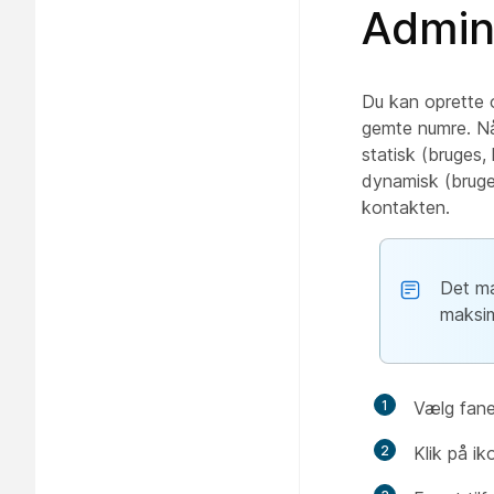
Admini
Du kan oprette o
gemte numre. Nå
statisk (bruges
dynamisk (bruges
kontakten.
Det ma
maksim
1
Vælg fan
2
Klik på i