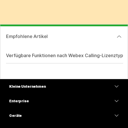
Empfohlene Artikel
Verfügbare Funktionen nach Webex Calling-Lizenztyp
Kleine Unternehmen
Preise
Enterprise
Webex-App
Webex Suite
Geräte
Meetings
Calling
Headsets