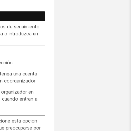
igos de seguimiento,
ta o introduzca un
eunión
 tenga una cuenta
 en coorganizador
 organizador en
s cuando entran a
cione esta opción
que preocuparse por