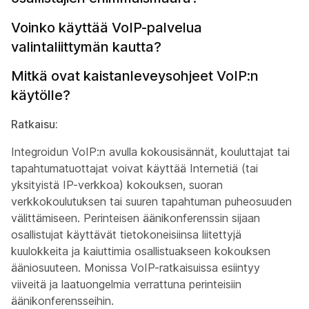
Voinko käyttää VoIP-palvelua
valintaliittymän kautta?
Mitkä ovat kaistanleveysohjeet VoIP:n
käytölle?
Ratkaisu:
Integroidun VoIP:n avulla kokousisännät, kouluttajat tai
tapahtumatuottajat voivat käyttää Internetiä (tai
yksityistä IP-verkkoa) kokouksen, suoran
verkkokoulutuksen tai suuren tapahtuman puheosuuden
välittämiseen. Perinteisen äänikonferenssin sijaan
osallistujat käyttävät tietokoneisiinsa liitettyjä
kuulokkeita ja kaiuttimia osallistuakseen kokouksen
ääniosuuteen. Monissa VoIP-ratkaisuissa esiintyy
viiveitä ja laatuongelmia verrattuna perinteisiin
äänikonferensseihin.