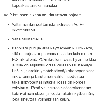
kapeakaistaiseksi ääneksi.
VoIP-istunnon aikana noudatettavat ohjeet:
Vältä musiikin soittamista aktiivisen VoIP-
mikrofonin yli.
Vältä taustamelua.
Kannusta puhujia aina käyttämään kuulokkeita,
sillä ne tarjoavat paremman laadun kuin monet
PC-mikrofonit. PC-mikrofonit ovat hyvin herkkiä
ja niillä on taipumus ottaa vastaan taustahälyä.
Lisäksi joissakin ympäristöissä/kokoonpanoissa
mikrofonin ja kaiuttimen välille muodostuu
takaisinkytkentäsilmukka, jossa on korkea
vahvistus. Tämä voi peittää sisäänrakennetun
kaiunvaimennuksen ja luoda takaisinkytkennän,
joka aiheuttaa voimakkaan kaiun.