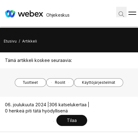
Ohjekeskus
Etusivu
/
Artikkeli
Tämä artikkeli koskee seuraavia:
Tuotteet
Roolit
Käyttöjärjestelmät
06. joulukuuta 2024 |
306 katselukertaa |
0 henkeä piti tätä hyödyllisenä
Tilaa