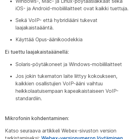
Windows-, Mac- ja Linux-pöytäasiakkaat sekä
iOS- ja Android-mobiililaitteet ovat kaikki tuettuja.
Sekä VoIP- että hybridiääni tukevat
laajakaistaääntä.
Käyttää Opus-äänikoodekkia
Ei tuettu laajakaistaäänellä
:
Solaris-pöytäkoneet ja Windows-mobiililaitteet
Jos jokin tukematon laite liittyy kokoukseen,
kaikkien osallistujien VoIP-ääni vaihtuu
heikkolaatuisempaan kapeakaistaiseen VoIP-
standardiin.
Mikrofonin kohdentaminen:
Katso seuraava artikkeli Webex-sivuston version
tarkistamiseksi:
Webex-versionumeron löytäminen