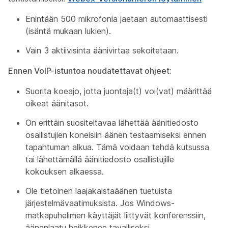
Enintään 500 mikrofonia jaetaan automaattisesti
(isäntä mukaan lukien).
Vain 3 aktiivisinta äänivirtaa sekoitetaan.
Ennen VoIP-istuntoa noudatettavat ohjeet:
Suorita koeajo, jotta juontaja(t) voi(vat) määrittää
oikeat äänitasot.
On erittäin suositeltavaa lähettää äänitiedosto
osallistujien koneisiin äänen testaamiseksi ennen
tapahtuman alkua. Tämä voidaan tehdä kutsussa
tai lähettämällä äänitiedosto osallistujille
kokouksen alkaessa.
Ole tietoinen laajakaistaäänen tuetuista
järjestelmävaatimuksista. Jos Windows-
matkapuhelimen käyttäjät liittyvät konferenssiin,
äänenlaatu heikkenee tavalliseksi