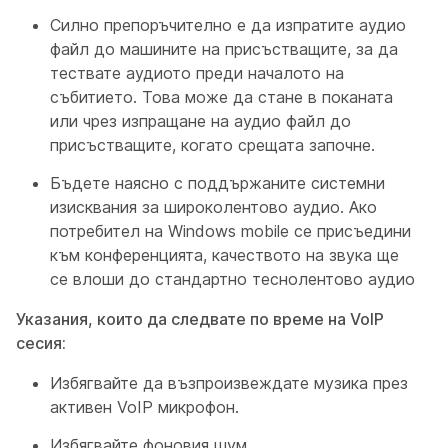
Силно препоръчително е да изпратите аудио
файл до машините на присъстващите, за да
тествате аудиото преди началото на
събитието. Това може да стане в поканата
или чрез изпращане на аудио файл до
присъстващите, когато срещата започне.
Бъдете наясно с поддържаните системни
изисквания за широколентово аудио. Ако
потребител на Windows mobile се присъедини
към конференцията, качеството на звука ще
се влоши до стандартно теснолентово аудио
Указания, които да следвате по време на VoIP
сесия:
Избягвайте да възпроизвеждате музика през
активен VoIP микрофон.
Избягвайте фоновия шум.