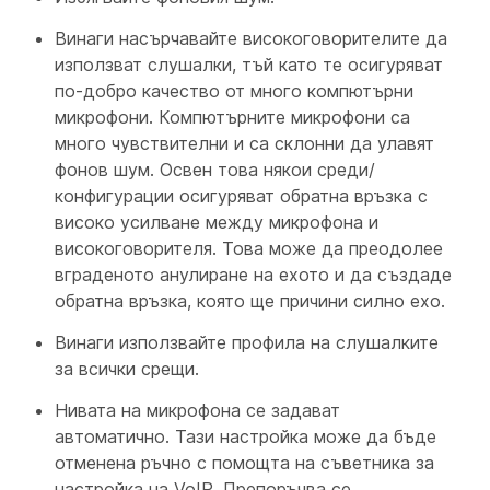
Винаги насърчавайте високоговорителите да
използват слушалки, тъй като те осигуряват
по-добро качество от много компютърни
микрофони. Компютърните микрофони са
много чувствителни и са склонни да улавят
фонов шум. Освен това някои среди/
конфигурации осигуряват обратна връзка с
високо усилване между микрофона и
високоговорителя. Това може да преодолее
вграденото анулиране на ехото и да създаде
обратна връзка, която ще причини силно ехо.
Винаги използвайте профила на слушалките
за всички срещи.
Нивата на микрофона се задават
автоматично. Тази настройка може да бъде
отменена ръчно с помощта на съветника за
настройка на VoIP. Препоръчва се