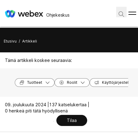
Ohjekeskus
Etusivu
/
Artikkeli
Tämä artikkeli koskee seuraavia:
Tuotteet
Roolit
Käyttöjärjestelmät
09. joulukuuta 2024 |
137 katselukertaa |
0 henkeä piti tätä hyödyllisenä
Tilaa