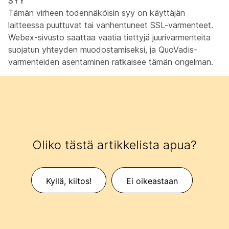
SYY
Tämän virheen todennäköisin syy on käyttäjän
laitteessa puuttuvat tai vanhentuneet SSL-varmenteet.
Webex-sivusto saattaa vaatia tiettyjä juurivarmenteita
suojatun yhteyden muodostamiseksi, ja QuoVadis-
varmenteiden asentaminen ratkaisee tämän ongelman.
Oliko tästä artikkelista apua?
Kyllä, kiitos!
Ei oikeastaan