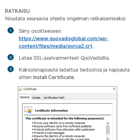
RATKAISU
Noudata seuraavia ohjeita ongelman ratkaisemiseksi:
Siirry osoitteeseen
https://www.quovadisglobal.com/wp-
content/files/media/qvrca2.crt
.
Lataa SSL-juurivarmenteet QuoVadisilta.
Kaksoisnapsauta ladattua tiedostoa ja napsauta
sitten
Install Certificate
.