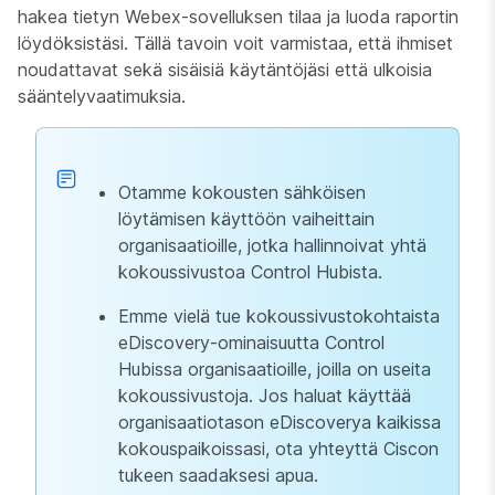
hakea tietyn Webex-sovelluksen tilaa ja luoda raportin
löydöksistäsi. Tällä tavoin voit varmistaa, että ihmiset
noudattavat sekä sisäisiä käytäntöjäsi että ulkoisia
sääntelyvaatimuksia.
Otamme kokousten sähköisen
löytämisen käyttöön vaiheittain
organisaatioille, jotka hallinnoivat yhtä
kokoussivustoa Control Hubista.
Emme vielä tue kokoussivustokohtaista
eDiscovery-ominaisuutta Control
Hubissa organisaatioille, joilla on useita
kokoussivustoja. Jos haluat käyttää
organisaatiotason eDiscoverya kaikissa
kokouspaikoissasi, ota yhteyttä Ciscon
tukeen saadaksesi apua.