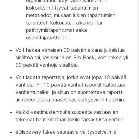
organisaatiosi käyttäjien isännöimiin
kokouksiin liittyvät tapahtumien
metatiedot, mukaan lukien tapahtumien
tallenteet, kokousten alkamis- tai
päättymistapahtumat sekä
osallistujaluettelon.
Voit hakea viimeisen 90 päivän aikana julkaistua
sisältöä tai, jos sinulla on Pro Pack, voit hakea yli
90 päivää vanhoja sisältöjä.
Voit ladata raportteja, jotka ovat jopa 10 päivää
vanhoja. Yli 10 päivää vanhat raportit katsotaan
vanhentuneiksi, ja sinun on suoritettava raportti
uudelleen, jotta pääset käsiksi kyseisiin tietoihin.
Kaikki vaatimustenmukaisuudesta vastaavien
tekemät haut kirjataan lokiin tarkastusta varten.
eDiscovery tukee seuraavia välityspalvelimia: