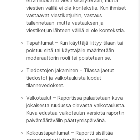
että muokattu viesti sisällytetään, mutta
viestien välillä ei ole kontekstia. Kun ihmiset
vastaavat viestiketjuihin, vastaus
tallennetaan, mutta vastauksen ja
viestiketjun lähteen välillä ei ole kontekstia.
Tapahtumat – Kun käyttäjä liittyy tilaan tai
poistuu siitä tai käyttäjälle määritetään
moderaattorin rooli tai poistetaan se.
Tiedostojen jakaminen – Tilassa jaetut
tiedostot ja valkotauluista luodut
tilannevedokset.
Valkotaulut – Raportissa palautetaan kuva
jokaisesta ruudussa olevasta valkotaulusta.
Kuva edustaa valkotaulun versiota raportin
päivämäärävälin päättymispäivänä.
Kokoustapahtumat – Raportti sisältää