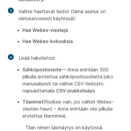
3
Valitse haettavat tiedot (tämä asetus on
oletusarvoisesti käytössä):
Hae Webex-viestejä
Hae Webex-kokouksia
4
Lisää hakutietosi:
Sähköpostiosoite
— Anna enintään 500
pilkulla erotettua sähköpostiosoitetta joko
manuaalisesti tai valitse CSV-tiedosto
napsauttamalla
CSV-joukkolisäys
.
Tilanimet
(Koskee vain, jos valitsit Webex-
viestien haun) – Anna enintään viisi pilkulla
erotettua tilannimeä.
Tilan nimen täsmäytys on käytössä.