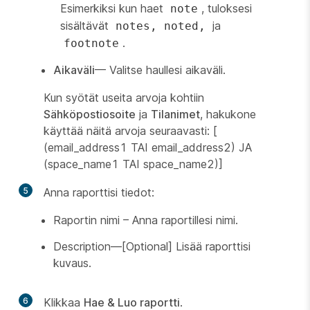
Esimerkiksi kun haet
, tuloksesi
note
sisältävät
ja
notes, noted,
.
footnote
Aikaväli
— Valitse haullesi aikaväli.
Kun syötät useita arvoja kohtiin
Sähköpostiosoite
ja
Tilanimet
, hakukone
käyttää näitä arvoja seuraavasti: [
(email_address1 TAI email_address2) JA
(space_name1 TAI space_name2)]
5
Anna raporttisi tiedot:
Raportin nimi – Anna raportillesi nimi.
Description—[Optional] Lisää raporttisi
kuvaus.
6
Klikkaa
Hae & Luo raportti
.