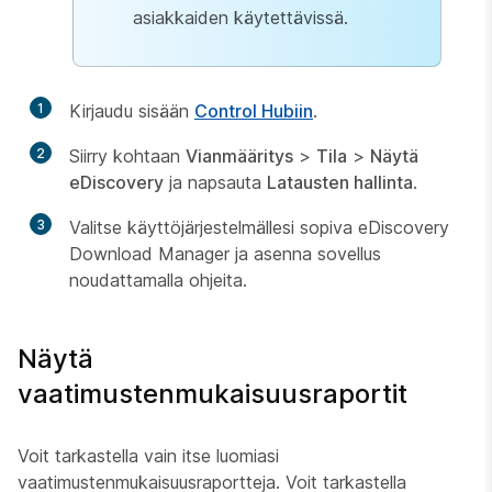
asiakkaiden käytettävissä.
1
Kirjaudu sisään
Control Hubiin
.
2
Siirry kohtaan
Vianmääritys
>
Tila
>
Näytä
eDiscovery
ja napsauta
Latausten hallinta
.
3
Valitse käyttöjärjestelmällesi sopiva eDiscovery
Download Manager ja asenna sovellus
noudattamalla ohjeita.
Näytä
vaatimustenmukaisuusraportit
Voit tarkastella vain itse luomiasi
vaatimustenmukaisuusraportteja. Voit tarkastella