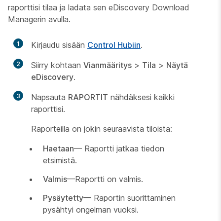
raporttisi tilaa ja ladata sen eDiscovery Download
Managerin avulla.
1
Kirjaudu sisään
Control Hubiin
.
2
Siirry kohtaan
Vianmääritys
>
Tila
>
Näytä
eDiscovery
.
3
Napsauta
RAPORTIT
nähdäksesi kaikki
raporttisi.
Raporteilla on jokin seuraavista tiloista:
Haetaan
— Raportti jatkaa tiedon
etsimistä.
Valmis
—Raportti on valmis.
Pysäytetty
— Raportin suorittaminen
pysähtyi ongelman vuoksi.