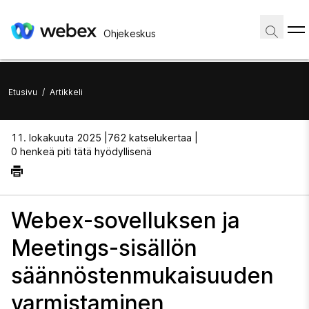
Ohjekeskus
Etusivu
/
Artikkeli
11. lokakuuta 2025 |
762 katselukertaa |
0 henkeä piti tätä hyödyllisenä
Webex-sovelluksen ja
Meetings-sisällön
säännöstenmukaisuuden
varmistaminen