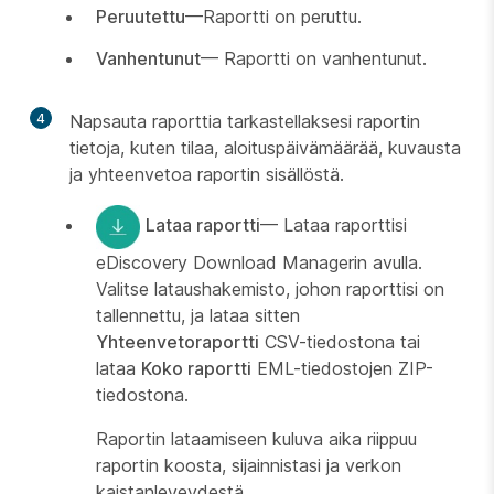
Peruutettu
—Raportti on peruttu.
Vanhentunut
— Raportti on vanhentunut.
4
Napsauta raporttia tarkastellaksesi raportin
tietoja, kuten tilaa, aloituspäivämäärää, kuvausta
ja yhteenvetoa raportin sisällöstä.
Lataa raportti
— Lataa raporttisi
eDiscovery Download Managerin avulla.
Valitse lataushakemisto, johon raporttisi on
tallennettu, ja lataa sitten
Yhteenvetoraportti
CSV-tiedostona tai
lataa
Koko raportti
EML-tiedostojen ZIP-
tiedostona.
Raportin lataamiseen kuluva aika riippuu
raportin koosta, sijainnistasi ja verkon
kaistanleveydestä.