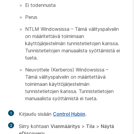
Ei todennusta
Perus
NTLM Windowsissa – Tämä välityspalvelin
on määritettävä toimimaan
käyttöjärjestelmän tunnistetietojen kanssa.
Tunnistetietojen manuaalista syöttämistä ei
tueta.
Neuvottele (Kerberos) Windowsissa –
Tämä välityspalvelin on määritettävä
toimimaan käyttöjärjestelmän
tunnistetietojen kanssa. Tunnistetietojen
manuaalista syöttämistä ei tueta.
1
Kirjaudu sisään
Control Hubiin
.
2
Siirry kohtaan
Vianmääritys
>
Tila
>
Näytä
eDiscovery
.