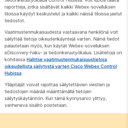
tiedonkeruutyökalua Control Hubissa. Voit luoda täältä
raportteja, jotka sisältävät kaikki Webex-sovelluksen
tiloissa käydyt keskustelut ja kaikki näissä tiloissa jaetut
tiedostot.
Vaatimustenmukaisuudesta vastaavana henkilönä voit
säilyttää tietoja oikeudenkäyntejä varten. Nämä tiedot
palautetaan myös, kun käytät Webex-sovelluksen
eDiscovery-haku- ja tiedonkeruutyökalua. Lisätietoja on
kohdassa
Hallitse vaatimustenmukaisuustietoja
oikeudellista säilytystä varten Cisco Webex Control
Hubissa
Ylläpitäjät voivat rajoittaa säilytettävien viestien ja
tiedostojen määrää määrittämällä tietojen
säilytyskäytännön. Kun tämä kynnysarvo ylittyy,
vanheneva sisältö poistetaan.