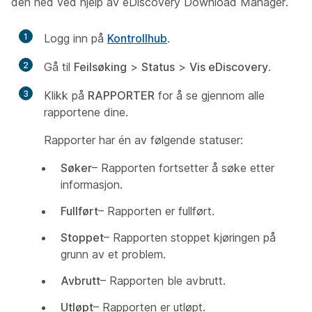
den ned ved hjelp av eDiscovery Download Manager.
1
Logg inn på
Kontrollhub
.
2
Gå til
Feilsøking
>
Status
>
Vis eDiscovery
.
3
Klikk på
RAPPORTER
for å se gjennom alle
rapportene dine.
Rapporter har én av følgende statuser:
Søker
– Rapporten fortsetter å søke etter
informasjon.
Fullført
– Rapporten er fullført.
Stoppet
– Rapporten stoppet kjøringen på
grunn av et problem.
Avbrutt
– Rapporten ble avbrutt.
Utløpt
– Rapporten er utløpt.