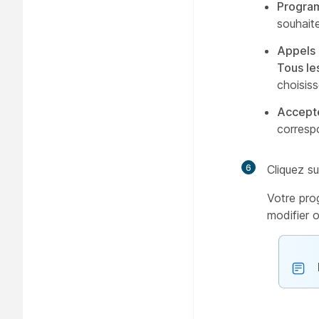
Progra
souhaite
Appels 
Tous le
choisis
Accept
corresp
6
Cliquez s
Votre pro
modifier 