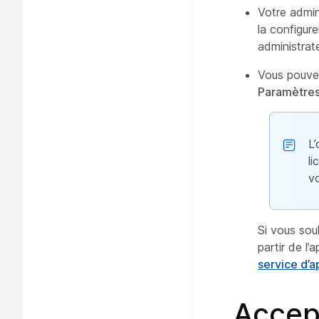
Votre admin
la configur
administrate
Vous pouvez
Paramètre
L
li
vo
Si vous sou
partir de l
service d’
Accep