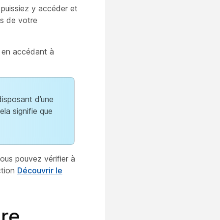
 puissiez y accéder et
ès de votre
b en accédant à
disposant d’une
ela signifie que
ous pouvez vérifier à
ction
Découvrir le
ère