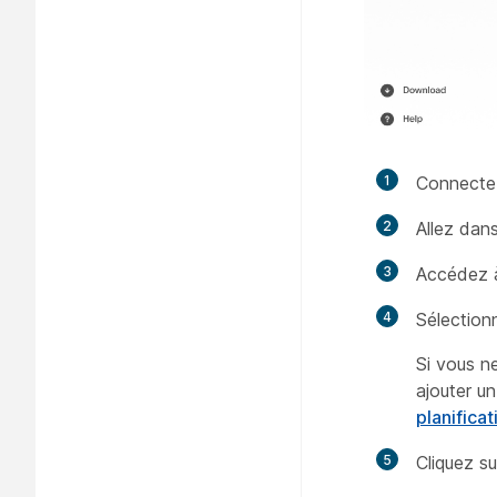
1
Connecte
2
Allez dan
3
Accédez à
4
Sélection
Si vous n
ajouter un
planifica
5
Cliquez s