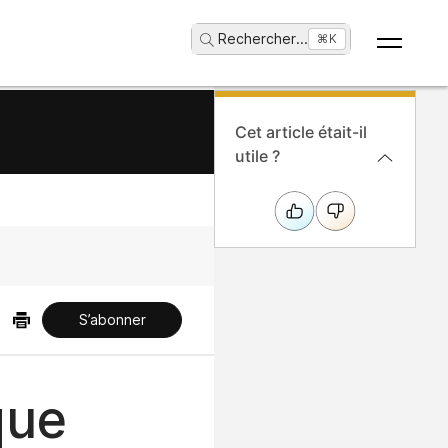
Rechercher
...
⌘K
Cet article était-il
utile ?
S’abonner
que