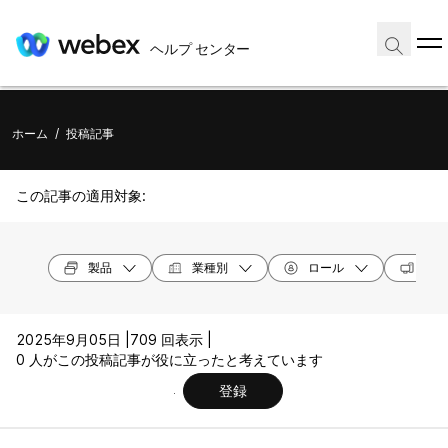
ヘルプ センター
ホーム
/
投稿記事
この記事の適用対象:
製品
業種別
ロール
オペ
2025年9月05日 |
709 回表示 |
0 人がこの投稿記事が役に立ったと考えています
登録