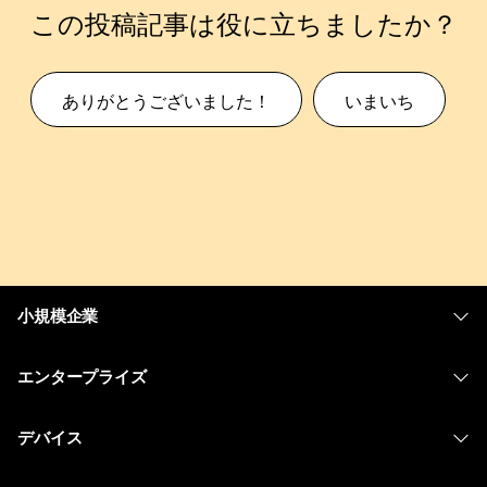
この投稿記事は役に立ちましたか？
ありがとうございました！
いまいち
小規模企業
価格
エンタープライズ
Webex アプリ
Webex スイート
デバイス
Meetings
Calling
ヘッドセット
Calling