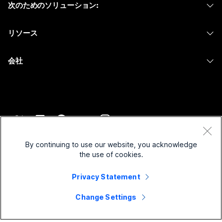
次のためのソリューション:
Meetings
カメラ
メッセージング
教育
メッセージング
リソース
Desk シリーズ
画面共有
ヘルスケア
Slido
ダウンロード
Room シリーズ
会社
行政
ウェビナー
テストミーティングに参加
Board シリーズ
Cisco
財務
Events
オンラインクラス
Phone シリーズ
サポートへお問い合わせ
スポーツとエンターテインメント
Contact Center
インテグレーション
アクセサリ
セールスに問い合わせ
フロントライン
CPaaS
アクセシビリティ
利用規約
Webex Blog
非営利
セキュリティ
By continuing to use our website, you acknowledge
インクルージョン
プライバシーステートメント
the use of cookies.
Webex ソート リーダーシップ
スタートアップ
Control Hub
クッキー
ライブ & オンデマンド ウェビナー
Privacy Statement
Webex Merch Store
商標
ハイブリッド ワーク
Webex Community
©
2026
Cisco and/or its affiliates. All rights reserved.
キャリア
Change Settings
Webex Developers