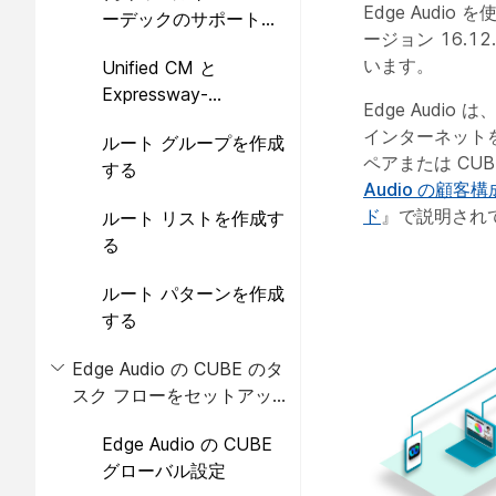
Edge Audio を
ーデックのサポートを
ージョン 16.1
追加する
います。
Unified CM と
Expressway-
Edge Audio 
CCUBEExpressway-E
インターネットを通
ルート グループを作成
間の新しいトランクを
ペアまたは CU
する
作成する
Audio の顧客
ド
』で説明され
ルート リストを作成す
る
ルート パターンを作成
する
Edge Audio の CUBE のタ
スク フローをセットアッ
プする
Edge Audio の CUBE
グローバル設定