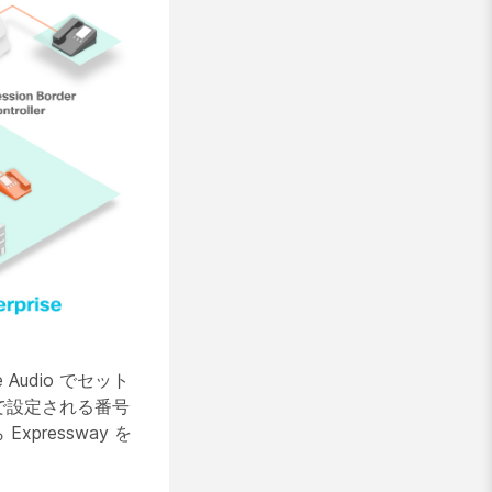
udio でセット
 で設定される番号
pressway を