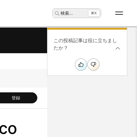
検索
...
⌘K
この投稿記事は役に立ちまし
たか？
登録
co