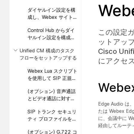
ップする
Web
ダイヤルイン設定を構
成し、Webex サイト
管理から Lua スクリプ
Control Hub からダイ
この設定ガ
トをエクスポートする
ヤルイン設定を構成
ットアップし
し、Lua スクリプトを
Cisco Un
Unified CM 構成のタスク
エクスポートする
フローをセットアップする
にアクセ
Webex Lua スクリプト
を使用して SIP 正規化
Webe
スクリプトを作成する
(オプション) 音声通話
とビデオ通話に対する
Edge Aud
アーリー オファーのサ
たは Webex 
SIP トランク セキュリ
ポートを設定する
に、会議中に We
ティ プロファイルを作
経由してルーテ
成する
(オプション) G.722 コ