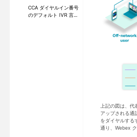
ンプト言語をカスタマ
CCA ダイヤルイン番号
イズする
のデフォルト IVR 言語
を設定する
上記の図は、代表
アップされる通話
をダイヤルするすべ
通り、Webex