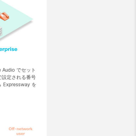
udio でセット
 で設定される番号
pressway を