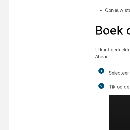
Opnieuw sta
Boek 
U kunt gedeelde
Ahead.
1
Selectee
2
Tik op d