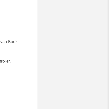
n van Book
oller.