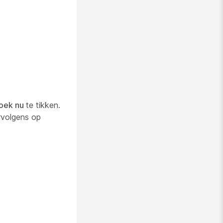
oek nu
te tikken.
rvolgens op