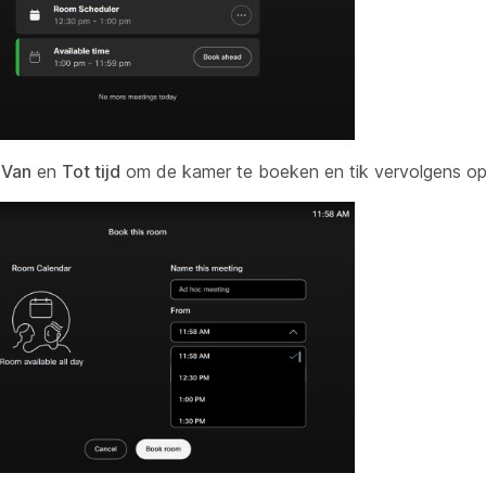
r
Van
en
Tot tijd
om de kamer te boeken en tik vervolgens o