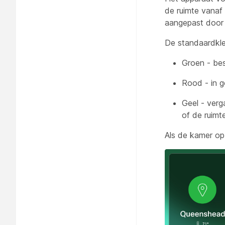
de ruimte vanaf
aangepast door
De standaardkleu
Groen - be
Rood - in g
Geel - verg
of de ruimt
Als de kamer op