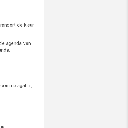
randert de kleur
 de agenda van
enda.
room navigator,
nu.