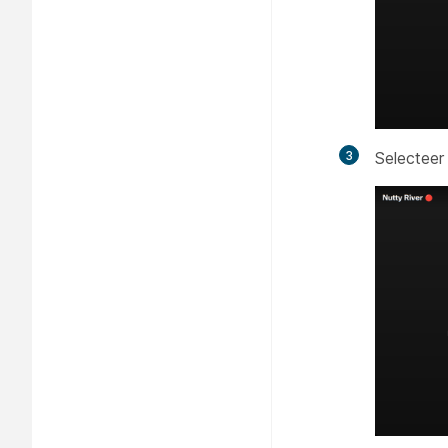
3
Selectee