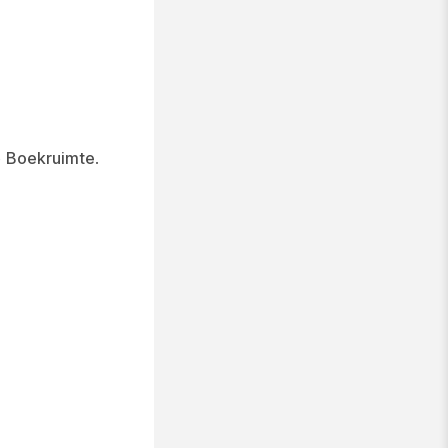
p
Boekruimte
.