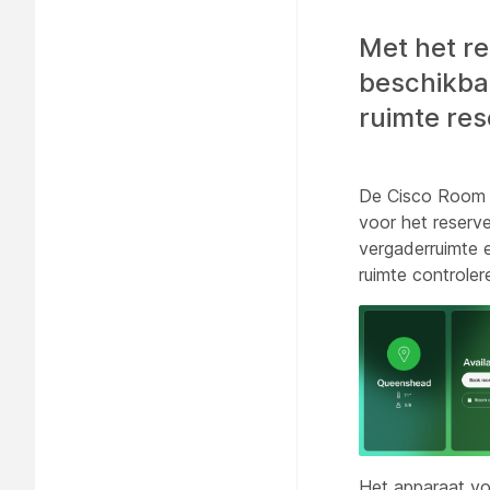
Met het re
beschikba
ruimte re
De Cisco Room 
voor het reserv
vergaderruimte 
ruimte controler
Het apparaat vo