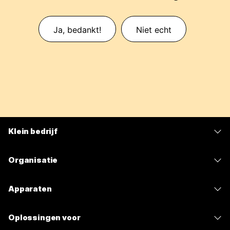
Ja, bedankt!
Niet echt
Klein bedrijf
Prijzen
Organisatie
Webex-app
Webex Suite
Apparaten
Meetings
Calling
Headsets
Calling
Oplossingen voor
Meetings
Camera's