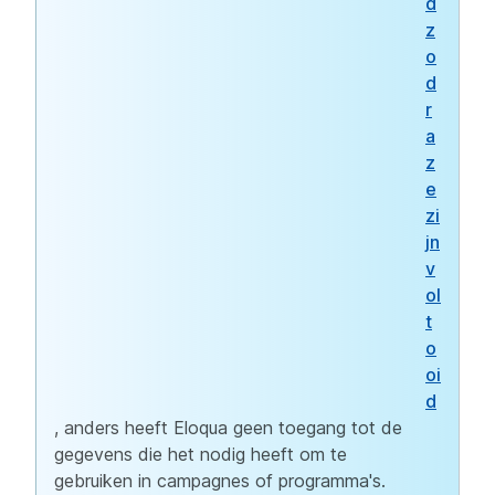
d
z
o
d
r
a
z
e
zi
jn
v
ol
t
o
oi
d
, anders heeft Eloqua geen toegang tot de
gegevens die het nodig heeft om te
gebruiken in campagnes of programma's.