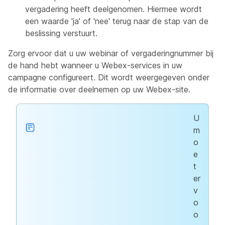
vergadering heeft deelgenomen. Hiermee wordt
een waarde 'ja' of 'nee' terug naar de stap van de
beslissing verstuurt.
Zorg ervoor dat u uw webinar of vergaderingnummer bij
de hand hebt wanneer u Webex-services in uw
campagne configureert. Dit wordt weergegeven onder
de informatie over deelnemen op uw Webex-site.
U
m
o
e
t
er
v
o
o