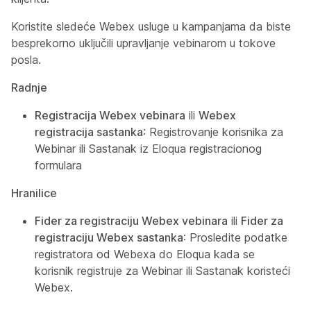
Koristite sledeće Webex usluge u kampanjama da biste
besprekorno uključili upravljanje vebinarom u tokove
posla.
Radnje
Registracija Webex vebinara
ili
Webex
registracija sastanka
: Registrovanje korisnika za
Webinar ili Sastanak iz Eloqua registracionog
formulara
Hranilice
Fider za registraciju Webex vebinara
ili
Fider za
registraciju Webex sastanka
: Prosledite podatke
registratora od Webexa do Eloqua kada se
korisnik registruje za Webinar ili Sastanak koristeći
Webex.