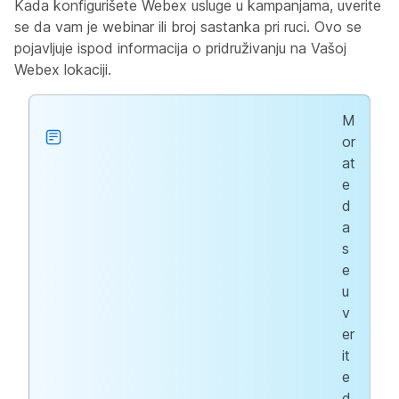
Kada konfigurišete Webex usluge u kampanjama, uverite
se da vam je webinar ili broj sastanka pri ruci. Ovo se
pojavljuje ispod informacija o pridruživanju na Vašoj
Webex lokaciji.
M
or
at
e
d
a
s
e
u
v
er
it
e
d