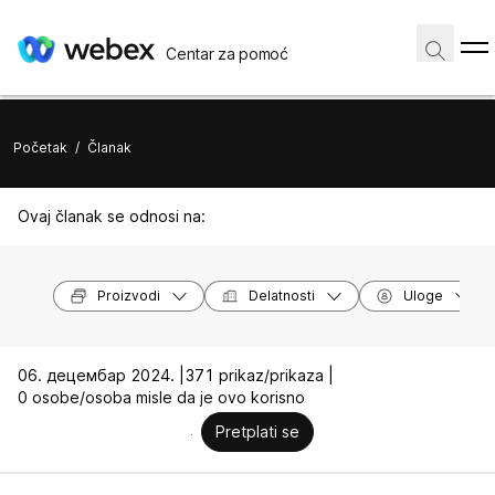
Centar za pomoć
Početak
/
Članak
Ovaj članak se odnosi na:
Proizvodi
Delatnosti
Uloge
06. децембар 2024. |
371 prikaz/prikaza |
0 osobe/osoba misle da je ovo korisno
Pretplati se