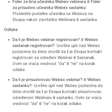
Fider za broj učesnika Webex vebinara
ili
Fider
za prisustvo učesnika Webex sastanku
:
Prosledite podatke učesnika sa Webexa na
Eloqua nakon završetka Webinara ili sastanka.
Odluke
Da li je Webex vebinar registrovan?
ili
Webex
sastanak registrovan?
: Izvršite upit nad Webex
podacima da biste utvrdili da li je Eloqua kontakt
registrovan za određeni Webinar ili Sastanak.
Ovim se vraća vrednost "da" ili "ne" na korak
odluke.
Da li je prisustvovao Webex vebinar?
ili
Webex
sastanku?
: Izvršite upit nad Webex podacima da
biste utvrdili da li je Eloqua kontakt prisustvovao
određenom Webinaru ili sastanku. Ovim se vraća
vrednost "da" ili "ne" na korak odluke.