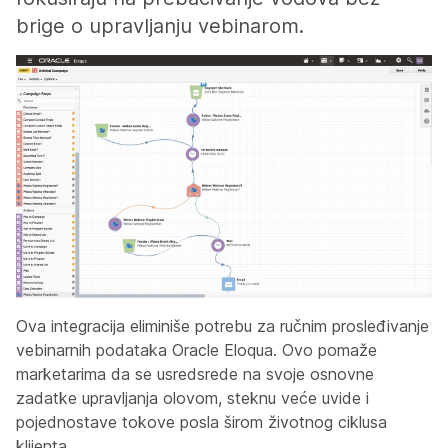
brige o upravljanju vebinarom.
Ova integracija eliminiše potrebu za ručnim prosleđivanje
vebinarnih podataka Oracle Eloqua. Ovo pomaže
marketarima da se usredsrede na svoje osnovne
zadatke upravljanja olovom, steknu veće uvide i
pojednostave tokove posla širom životnog ciklusa
klijenta.