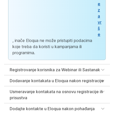
e
z
a
vr
š
e
, inače Eloqua ne može pristupiti podacima
koje treba da koristi u kampanjama ili
programima.
Registrovanje korisnika za Webinar ili Sastanak
Dodavanje kontakata u Eloqua nakon registracije
Usmeravanje kontakata na osnovu registracije ili
prisustva
Dodajte kontakte u Eloqua nakon pohađanja