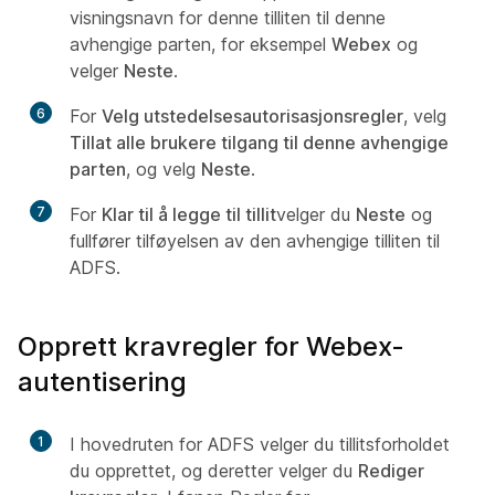
visningsnavn for denne tilliten til denne
avhengige parten, for eksempel
Webex
og
velger
Neste
.
6
For
Velg utstedelsesautorisasjonsregler
, velg
Tillat alle brukere tilgang til denne avhengige
parten
, og velg
Neste
.
7
For
Klar til å legge til tillit
velger du
Neste
og
fullfører tilføyelsen av den avhengige tilliten til
ADFS.
Opprett kravregler for Webex-
autentisering
1
I hovedruten for ADFS velger du tillitsforholdet
du opprettet, og deretter velger du
Rediger