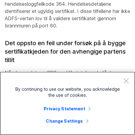
hendelsesloggfeilkode 364. Hendelsesdetaljene
identifiserer et ugyldig sertifikat. I disse tilfellene har ikke
ADFS-verten lov til å validere sertifikatet gjennom
brannmuren på port 80.
Det oppsto en feil under forsøk på å bygge
sertifikatkjeden for den avhengige partens
tillit
Når du oppdaterer SSO-sertifikatet, kan du få denne
feilen når du logger på:
Invalid status code in
.
response
By continuing to use our website, you acknowledge
the use of cookies.
Hvis du ser denne feilen, sjekk
hendelsesvisningsloggene på ADFS-serveren og se etter
Privacy Statement
følgende feil:
An error occurred during an
Change Settings
attempt to build the certificate chain
for the relying party trust