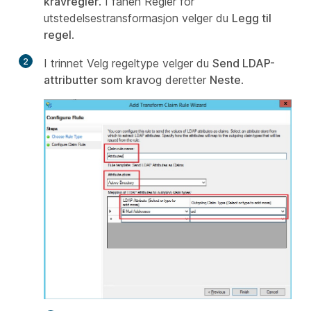
kravregler
. I fanen Regler for
utstedelsestransformasjon velger du
Legg til
regel
.
2
I trinnet Velg regeltype velger du
Send LDAP-
attributter som krav
og deretter
Neste
.