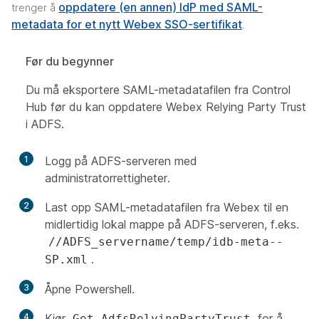
oppdatere (en annen) IdP med SAML-
trenger å
metadata for et nytt Webex SSO-sertifikat
.
Før du begynner
Du må eksportere SAML-metadatafilen fra Control
Hub før du kan oppdatere Webex Relying Party Trust
i ADFS.
1
Logg på ADFS-serveren med
administratorrettigheter.
2
Last opp SAML-metadatafilen fra Webex til en
midlertidig lokal mappe på ADFS-serveren, f.eks.
//ADFS_servername/temp/idb-meta-
-
.
SP.xml
3
Åpne Powershell.
4
Kjør
for å
Get-AdfsRelyingPartyTrust