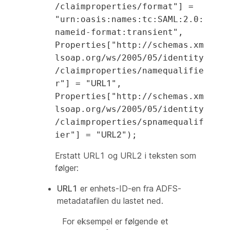
/claimproperties/format"] =
"urn:oasis:names:tc:SAML:2.0:
nameid-format:transient",
Properties["http://schemas.xm
lsoap.org/ws/2005/05/identity
/claimproperties/namequalifie
URL1
r"] = "
",
Properties["http://schemas.xm
lsoap.org/ws/2005/05/identity
/claimproperties/spnamequalif
URL2
ier"] = "
");
Erstatt URL1 og URL2 i teksten som
følger:
URL1
er enhets-ID-en fra ADFS-
metadatafilen du lastet ned.
For eksempel er følgende et