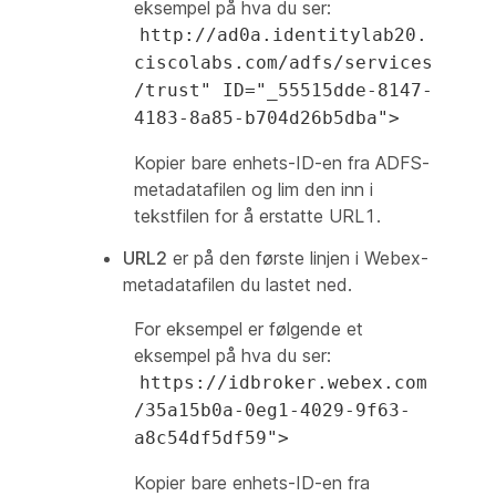
eksempel på hva du ser:
http://ad0a.identitylab20.
ciscolabs.com/adfs/services
/trust" ID="_55515dde-8147-
4183-8a85-b704d26b5dba">
Kopier bare enhets-ID-en fra ADFS-
metadatafilen og lim den inn i
tekstfilen for å erstatte URL1.
URL2
er på den første linjen i Webex-
metadatafilen du lastet ned.
For eksempel er følgende et
eksempel på hva du ser:
https://idbroker.webex.com
/35a15b0a-0eg1-4029-9f63-
a8c54df5df59">
Kopier bare enhets-ID-en fra