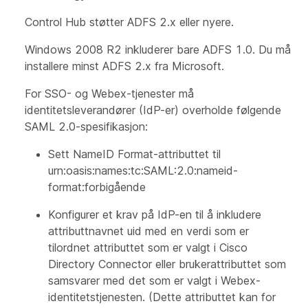
Control Hub støtter ADFS 2.x eller nyere.
Windows 2008 R2 inkluderer bare ADFS 1.0. Du må
installere minst ADFS 2.x fra Microsoft.
For SSO- og Webex-tjenester må
identitetsleverandører (IdP-er) overholde følgende
SAML 2.0-spesifikasjon:
Sett NameID Format-attributtet til
urn:oasis:names:tc:SAML:2.0:nameid-
format:
forbigående
Konfigurer et krav på IdP-en til å inkludere
attributtnavnet
uid
med en verdi som er
tilordnet attributtet som er valgt i Cisco
Directory Connector eller brukerattributtet som
samsvarer med det som er valgt i Webex-
identitetstjenesten. (Dette attributtet kan for