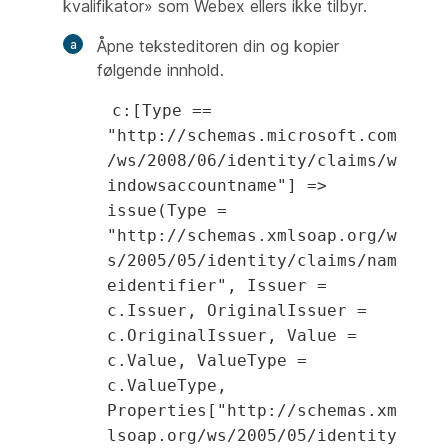
kvalifikator» som Webex ellers ikke tilbyr.
Åpne teksteditoren din og kopier
følgende innhold.
c:[Type ==
"http://schemas.microsoft.com
/ws/2008/06/identity/claims/w
indowsaccountname"] =>
issue(Type =
"http://schemas.xmlsoap.org/w
s/2005/05/identity/claims/nam
eidentifier", Issuer =
c.Issuer, OriginalIssuer =
c.OriginalIssuer, Value =
c.Value, ValueType =
c.ValueType,
Properties["http://schemas.xm
lsoap.org/ws/2005/05/identity