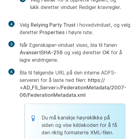
lukk deretter vinduet Rediger kravregler.
4
Velg
Relying Party Trust
i hovedvinduet, og velg
deretter
Properties
i høyre rute.
5
Når Egenskaper-vinduet vises, bla til fanen
Avansert
SHA-256
og velg deretter
OK
for å
lagre endringene.
6
Bla til følgende URL på den interne ADFS-
serveren for å laste ned filen:
https://
<
AD_FS_Server
>/FederationMetadata/2007-
06/FederationMetadata.xml
Du må kanskje høyreklikke på
siden og vise kildekoden for å få
den riktig formaterte XML-filen.