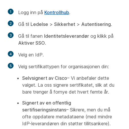
1
Logg inn på
Kontrollhub
.
2
Gå til
Ledelse
>
Sikkerhet
>
Autentisering
.
3
Gå til fanen
Identitetsleverandør
og klikk på
Aktiver SSO
.
4
Velg en IdP.
5
Velg sertifikattypen for organisasjonen din:
Selvsignert av Cisco
– Vi anbefaler dette
valget. La oss signere sertifikatet, slik at du
bare trenger å fornye det hvert femte år.
Signert av en offentlig
sertifiseringsinstans
– Sikrere, men du må
ofte oppdatere metadataene (med mindre
IdP-leverandøren din støtter tillitsankere).