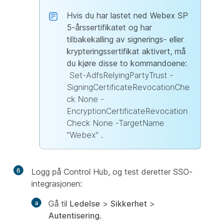
Hvis du har lastet ned Webex SP
5-årssertifikatet og har
tilbakekalling av signerings- eller
krypteringssertifikat aktivert, må
du kjøre disse to kommandoene:
Set-AdfsRelyingPartyTrust -
SigningCertificateRevocationChe
ck None -
EncryptionCertificateRevocation
Check None -TargetName
"
Webex
"
.
6
Logg på Control Hub, og test deretter SSO-
integrasjonen:
Gå til
Ledelse
>
Sikkerhet
>
Autentisering
.