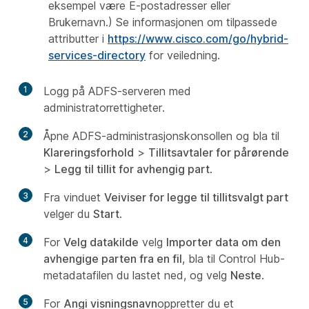
eksempel være E-postadresser eller
Brukernavn.) Se informasjonen om tilpassede
attributter i
https://www.cisco.com/go/hybrid-
services-directory
for veiledning.
1
Logg på ADFS-serveren med
administratorrettigheter.
2
Åpne ADFS-administrasjonskonsollen og bla til
Klareringsforhold
>
Tillitsavtaler for pårørende
>
Legg til tillit for avhengig part
.
3
Fra vinduet
Veiviser for legge til tillitsvalgt part
velger du
Start
.
4
For
Velg datakilde
velg
Importer data om den
avhengige parten fra en fil
, bla til Control Hub-
metadatafilen du lastet ned, og velg
Neste
.
5
For
Angi visningsnavn
oppretter du et