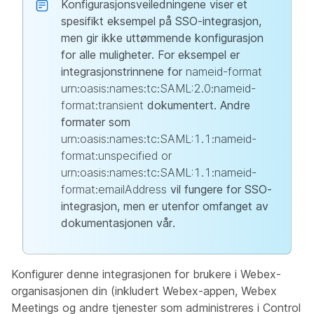
Konfigurasjonsveiledningene viser et
spesifikt eksempel på SSO-integrasjon,
men gir ikke uttømmende konfigurasjon
for alle muligheter. For eksempel er
integrasjonstrinnene for
nameid-format
urn:oasis:names:tc:SAML:2.0:nameid-
format:transient
dokumentert. Andre
formater som
urn:oasis:names:tc:SAML:1.1:nameid-
format:unspecified or
urn:oasis:names:tc:SAML:1.1:nameid-
format:emailAddress
vil fungere for SSO-
integrasjon, men er utenfor omfanget av
dokumentasjonen vår.
Konfigurer denne integrasjonen for brukere i Webex-
organisasjonen din (inkludert Webex-appen, Webex
Meetings og andre tjenester som administreres i Control