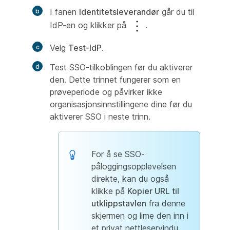
I fanen
Identitetsleverandør
går du til
IdP-en og klikker på
.
Velg
Test-IdP
.
Test SSO-tilkoblingen før du aktiverer
den. Dette trinnet fungerer som en
prøveperiode og påvirker ikke
organisasjonsinnstillingene dine før du
aktiverer SSO i neste trinn.
For å se SSO-
påloggingsopplevelsen
direkte, kan du også
klikke på
Kopier URL til
utklippstavlen
fra denne
skjermen og lime den inn i
et privat nettleservindu.