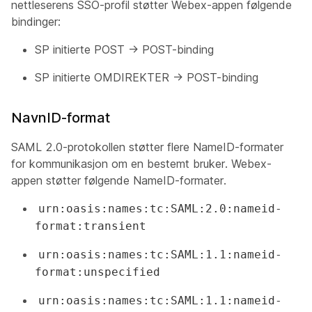
nettleserens SSO-profil støtter Webex-appen følgende
bindinger:
SP initierte POST -> POST-binding
SP initierte OMDIREKTER -> POST-binding
NavnID-format
SAML 2.0-protokollen støtter flere NameID-formater
for kommunikasjon om en bestemt bruker. Webex-
appen støtter følgende NameID-formater.
urn:oasis:names:tc:SAML:2.0:nameid-
format:transient
urn:oasis:names:tc:SAML:1.1:nameid-
format:unspecified
urn:oasis:names:tc:SAML:1.1:nameid-