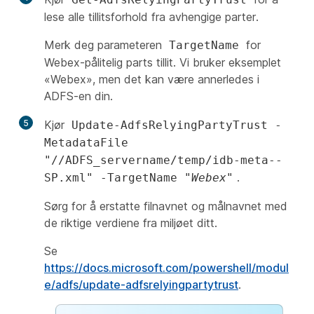
lese alle tillitsforhold fra avhengige parter.
Merk deg parameteren
for
TargetName
Webex-pålitelig parts tillit. Vi bruker eksemplet
«Webex», men det kan være annerledes i
ADFS-en din.
5
Kjør
Update-AdfsRelyingPartyTrust -
MetadataFile
"//ADFS_servername/temp/idb-meta-
-
.
SP.xml" -TargetName "
Webex
"
Sørg for å erstatte filnavnet og målnavnet med
de riktige verdiene fra miljøet ditt.
Se
https://docs.microsoft.com/powershell/modul
e/adfs/update-adfsrelyingpartytrust
.