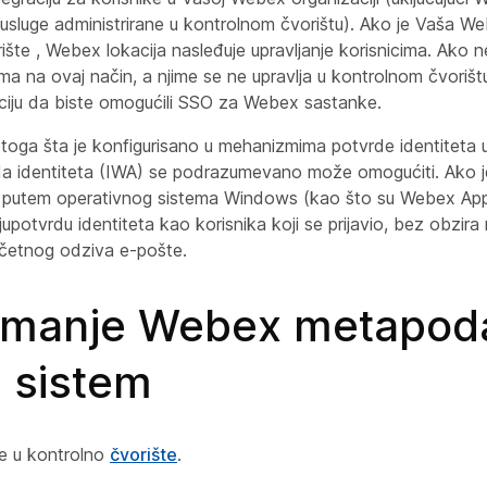
usluge administrirane u kontrolnom čvorištu). Ako je Vaša We
ište , Webex lokacija nasleđuje upravljanje korisnicima. Ako 
 na ovaj način, a njime se ne upravlja u kontrolnom čvorišt
ciju da biste omogućili SSO za Webex sastanke.
 toga šta je konfigurisano u mehanizmima potvrde identiteta 
 identiteta (IWA) se podrazumevano može omogućiti. Ako j
 putem operativnog sistema Windows (kao što su Webex App 
upotvrdu identiteta kao korisnika koji se prijavio, bez obzira
četnog odziva e-pošte.
imanje Webex metapod
i sistem
se u kontrolno
čvorište
.