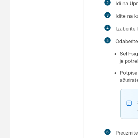
2
Idi na
Upr
3
Idite na 
4
Izaberite 
5
Odaberite 
Self-si
je potr
Potpisa
ažurira
6
Preuzmit