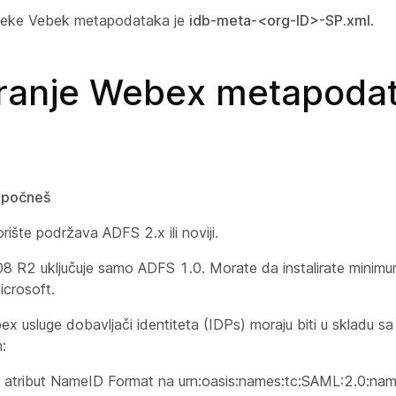
teke Vebek metapodataka je
idb-meta-<org-ID>-SP.xml
.
liranje Webex metapoda
 počneš
rište podržava ADFS 2.x ili noviji.
 R2 uključuje samo ADFS 1.0. Morate da instalirate minim
icrosoft.
x usluge dobavljači identiteta (IDPs) moraju biti u skladu 
:
 atribut NameID Format na urn:oasis:names:tc:SAML:2.0:nam