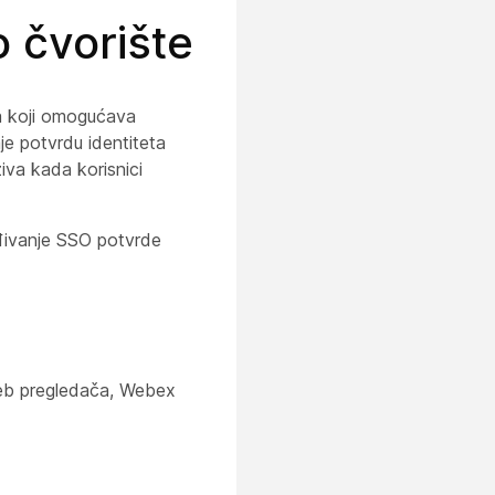
o čvorište
ika koji omogućava
aje potvrdu identiteta
iva kada korisnici
đivanje SSO potvrde
Veb pregledača, Webex