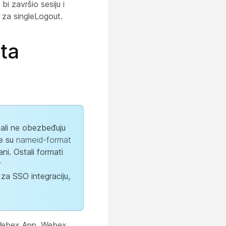
bi završio sesiju i
 za singleLogout.
šta
, ali ne obezbeđuju
je su
nameid-format
i. Ostali formati
r
 za SSO integraciju,
i Webex App, Webex