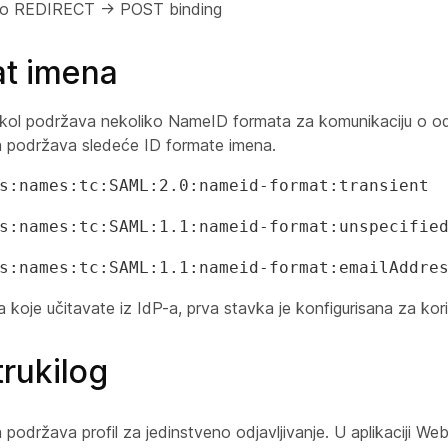
o REDIRECT -> POST binding
at imena
ol podržava nekoliko NameID formata za komunikaciju o od
a podržava sledeće ID formate imena.
s:names:tc:SAML:2.0:nameid-format:transient
s:names:tc:SAML:1.1:nameid-format:unspecifie
s:names:tc:SAML:1.1:nameid-format:emailAddre
koje učitavate iz IdP-a, prva stavka je konfigurisana za kor
rukilog
 podržava profil za jedinstveno odjavljivanje. U aplikaciji W