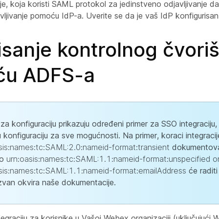
ije, koja koristi SAML protokol za jedinstveno odjavljivanje da 
vljivanje pomoću IdP-a. Uverite se da je vaš IdP konfigurisan
isanje kontrolnog čvori
ću ADFS-a
 za konfiguraciju prikazuju određeni primer za SSO integraciju
u konfiguraciju za sve mogućnosti. Na primer, koraci integraci
sis:names:tc:SAML:2.0:nameid-format:transient
dokumentovan
to
urn:oasis:names:tc:SAML:1.1:nameid-format:unspecified o
sis:names:tc:SAML:1.1:nameid-format:emailAddress
će raditi
 izvan okvira naše dokumentacije.
egraciju za korisnike u Vašoj Webex organizaciji (uključujuć