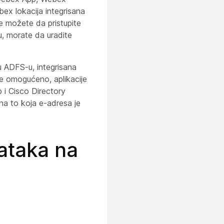
bex lokacija integrisana
ne možete da pristupite
u, morate da uradite
u ADFS-u, integrisana
e omogućeno, aplikacije
i Cisco Directory
 na to koja e-adresa je
ataka na