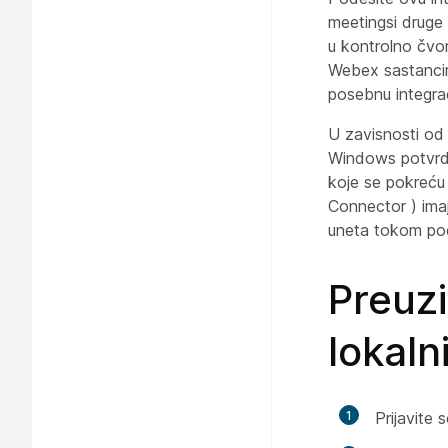
meetingsi druge 
u kontrolno čvor
Webex sastancima
posebnu integra
U zavisnosti od
Windows potvrda
koje se pokreću
Connector ) imaj
uneta tokom po
Preuz
lokaln
1
Prijavite 