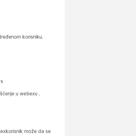
ređenom korisniku.
d
ss
išćenje u webexu .
ebexkorisnik može da se