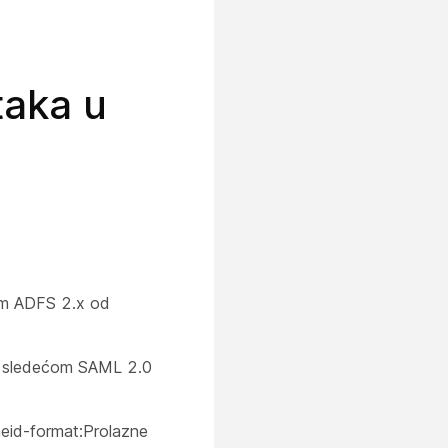
taka u
um ADFS 2.x od
sa sledećom SAML 2.0
eid-format:
Prolazne