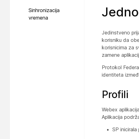
Jedno 
Sinhronizacija
vremena
Jedinstveno prij
korisniku da obez
korisnicima za s
zamene aplikaci
Protokol Federa
identiteta izmeđ
Profili
Webex aplikacij
Aplikacija podr
SP iniciral