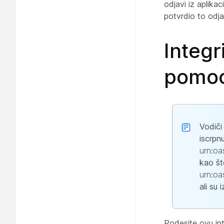
odjavi iz aplikac
potvrdio to odja
Integr
pomo
Vodiči
iscrpn
urn:oa
kao š
urn:oa
ali su
Podesite ovu int