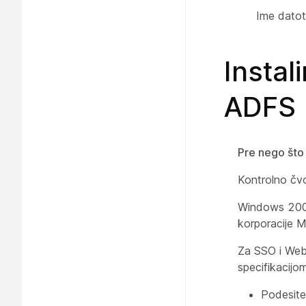
Ime dato
Insta
ADFS
Pre nego što
Kontrolno čvo
Windows 2008
korporacije M
Za SSO i Webe
specifikacijom
Podesite