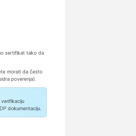
 sertifikat tako da
 ćete morati da često
idra poverenja).
verifikaciju
 IDP dokumentaciju.