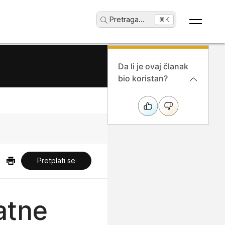
Pretraga
...
⌘K
Da li je ovaj članak
bio koristan?
Pretplati se
atne