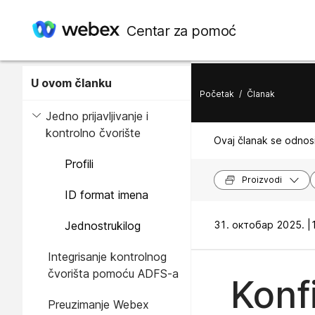
Centar za pomoć
U ovom članku
Početak
/
Članak
Jedno prijavljivanje i
kontrolno čvorište
Ovaj članak se odnosi
Profili
Proizvodi
ID format imena
Jednostrukilog
31. октобар 2025. |
Integrisanje kontrolnog
čvorišta pomoću ADFS-a
Konf
Preuzimanje Webex