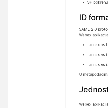
SP pokrenu
ID form
SAML 2.0 protok
Webex aplikacij
urn:oasi
urn:oasi
urn:oasi
U metapodacima 
Jednost
Webex aplikacija