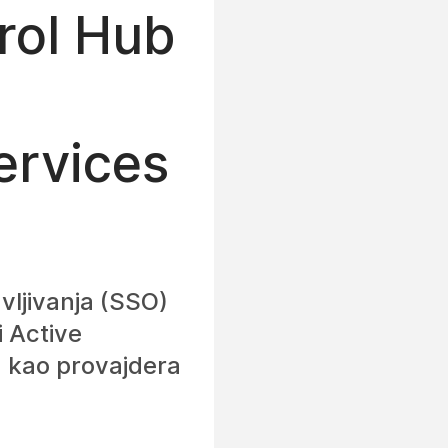
trol Hub
ervices
avljivanja (SSO)
i Active
) kao provajdera