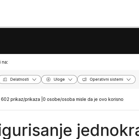
 na:
Delatnosti
Uloge
Operativni sistemi
1602 prikaz/prikaza |
0 osobe/osoba misle da je ovo korisno
igurisanje jednokr