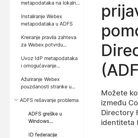
metapodataka na lokalni
prij
sistem
Instaliranje Webex
metapodataka u ADFS
pomo
Kreiranje pravila zahteva
Dire
za Webex potvrdu
identiteta
Uvoz IdP metapodataka
(ADF
i omogućavanje
jedinstvenog prijavljivanja
Ažuriranje Webex
nakon testa
pouzdanosti stranke u
Možete kon
ADFS-u
ADFS rešavanje problema
između Con
Directory 
ADFS greške u
Windows
identiteta 
evidencijama
ID federacije