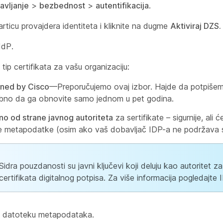
avljanje
>
bezbednost
>
autentifikacija
.
karticu provajdera
identiteta i kliknite na dugme
Aktiviraj DZS.
IdP.
tip certifikata za vašu organizaciju:
gned by Cisco
—Preporučujemo ovaj izbor. Hajde da potpišemo
ebno da ga obnovite samo jednom u pet godina.
no od strane javnog autoriteta
za sertifikate – sigurnije, ali
te metapodatke (osim ako vaš dobavljač IDP-a ne podržava s
Sidra pouzdanosti su javni ključevi koji deluju kao autoritet za 
certifikata digitalnog potpisa. Za više informacija pogledajte
e datoteku metapodataka.