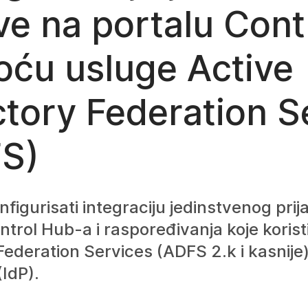
ave na portalu Con
ću usluge Active
ctory Federation S
S)
figurisati integraciju jedinstvenog prij
trol Hub-a i raspoređivanja koje korist
Federation Services (ADFS 2.k i kasnije
(IdP).