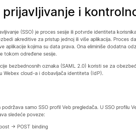
prijavljivanje i kontroln
avljivanje (SSO) je proces sesije ili potvrde identiteta korisn
bedi akreditive za pristup jednoj ili više aplikacija. Proces d
ve aplikacije kojima su data prava. Ona eliminiše dodatna odz
je tokom određene sesije.
cije bezbednosnih oznaka (SAML 2.0) koristi se za obezbe
u Webex cloud-a i dobavljača identiteta (IdP).
a podržava samo SSO profil Veb pregledača. U SSO profilu 
žava sledeće poveze:
a post -> POST binding