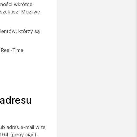
żności wkrótce
h szukasz. Możliwe
lientów, którzy są
 Real-Time
 adresu
b adres e-mail w tej
164 (pełny ciąg),