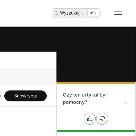
Wyszukaj
...
⌘K
Czy ten artykuł był
Subskrybuj
pomocny?