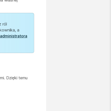
la własnej
 ról
ytkownika, a
administratora
mi. Dzięki temu