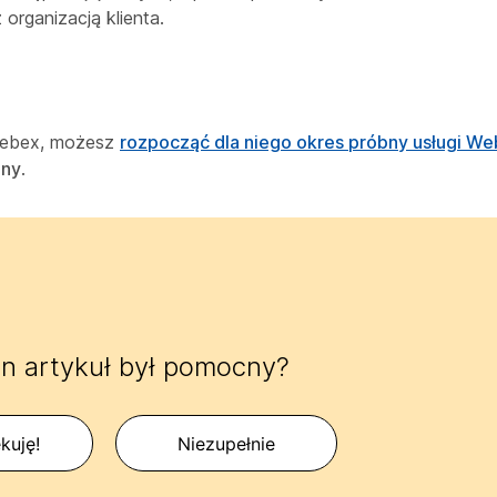
organizacją klienta.
 Webex, możesz
rozpocząć dla niego okres próbny usługi W
bny
.
n artykuł był pomocny?
kuję!
Niezupełnie