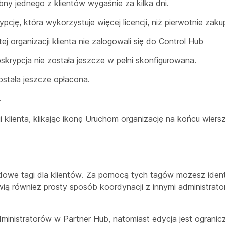
ny jednego z klientów wygaśnie za kilka dni.
pcję, która wykorzystuje więcej licencji, niż pierwotnie zaku
ej organizacji klienta nie zalogowali się do Control Hub
krypcja nie została jeszcze w pełni skonfigurowana.
ostała jeszcze opłacona.
.
klienta, klikając ikonę Uruchom organizację na końcu wiersz
owe tagi dla klientów. Za pomocą tych tagów możesz ident
ią również prosty sposób koordynacji z innymi administrat
ministratorów w Partner Hub, natomiast edycja jest ograni