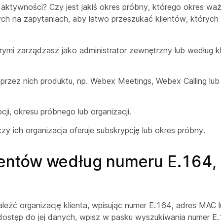
j aktywności? Czy jest jakiś okres próbny, którego okres wa
tych na zapytaniach, aby łatwo przeszukać klientów, któryc
órymi zarządzasz jako administrator zewnętrzny lub według k
przez nich produktu, np. Webex Meetings, Webex Calling lub
cji, okresu próbnego lub organizacji.
czy ich organizacja oferuje subskrypcję lub okres próbny.
ientów według numeru E.164,
ć organizację klienta, wpisując numer E.164, adres MAC lu
 dostęp do jej danych, wpisz w pasku wyszukiwania numer E.