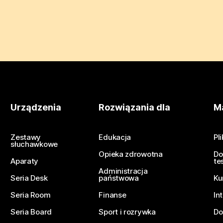
Urządzenia
Rozwiązania dla
Ma
Zestawy
Edukacja
Pl
słuchawkowe
Opieka zdrowotna
Do
Aparaty
te
Administracja
Seria Desk
państwowa
Ku
Seria Room
Finanse
In
Seria Board
Sport i rozrywka
Do