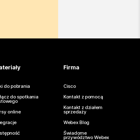
teriały
Firma
iki do pobrania
Cisco
łącz do spotkania
Kontakt z pomocą
stowego
Kontakt z działem
rsy online
sprzedaży
tegracje
Webex Blog
stępność
Świadome
przywództwo Webex