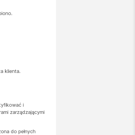
piono.
a klienta.
yfikować i
orami zarządzającymi
czona do pełnych