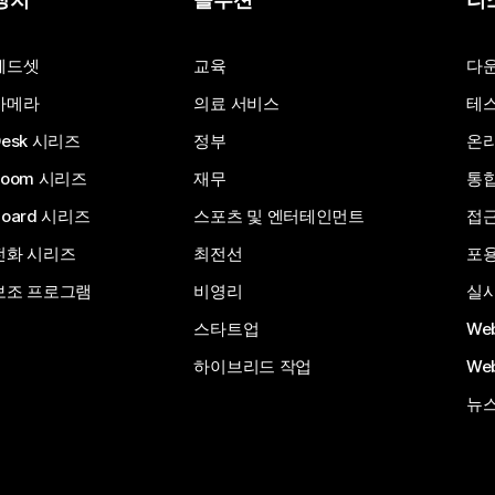
헤드셋
교육
다
카메라
의료 서비스
테스
Desk 시리즈
정부
온라
Room 시리즈
재무
통
Board 시리즈
스포츠 및 엔터테인먼트
접
전화 시리즈
최전선
포
보조 프로그램
비영리
실시
스타트업
We
하이브리드 작업
We
뉴스