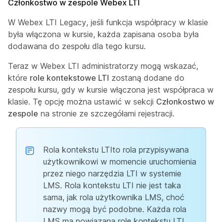
Członkostwo w zespole Webex LTI
W Webex LTI Legacy, jeśli funkcja
współpracy w klasie
była włączona w kursie, każda zapisana osoba była
dodawana do zespołu dla tego kursu.
Teraz w Webex LTI administratorzy mogą wskazać,
które
role kontekstowe LTI
zostaną dodane do
zespołu kursu, gdy w kursie włączona jest
współpraca w
klasie
. Tę opcję można ustawić w sekcji
Członkostwo w
zespole
na stronie ze szczegółami rejestracji.
Rola kontekstu LTI
to rola przypisywana
użytkownikowi w momencie uruchomienia
przez niego narzędzia LTI w systemie
LMS. Rola kontekstu LTI nie jest taka
sama, jak rola użytkownika LMS, choć
nazwy mogą być podobne. Każda rola
LMS ma powiązaną rolę kontekstu LTI,