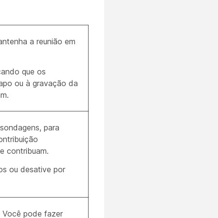
antenha a reunião em
cando que os
papo ou à gravação da
am.
u sondagens, para
ontribuição
ue contribuam.
os ou desative por
. Você pode fazer