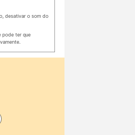
ção, desativar o som do
ê pode ter que
novamente.