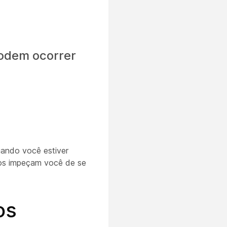
podem ocorrer
uando você estiver
os impeçam você de se
os