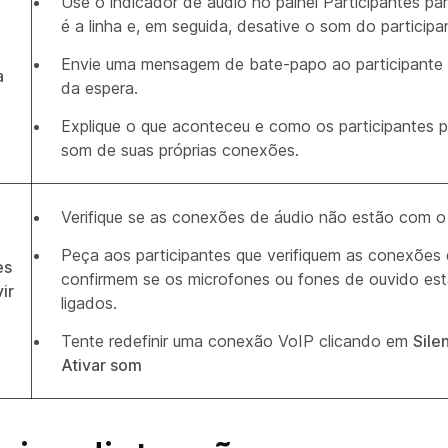
Use o indicador de áudio no painel Participantes par
é a linha e, em seguida, desative o som do participa
Envie uma mensagem de bate-papo ao participante p
a
da espera.
Explique o que aconteceu e como os participantes 
som de suas próprias conexões.
Verifique se as conexões de áudio não estão com 
Peça aos participantes que verifiquem as conexões 
es
confirmem se os microfones ou fones de ouvido es
ir
ligados.
Tente redefinir uma conexão VoIP clicando em
Sile
Ativar som