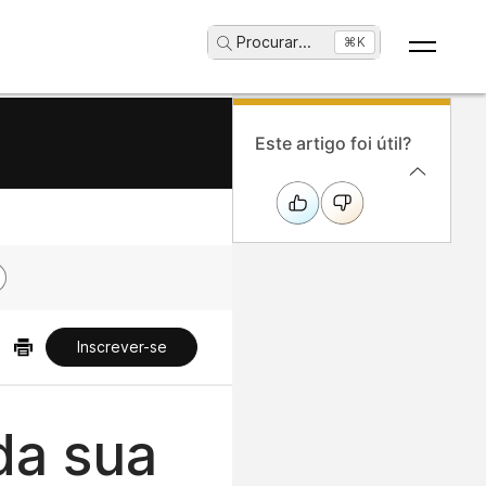
Procurar
...
⌘K
Este artigo foi útil?
Inscrever-se
da sua