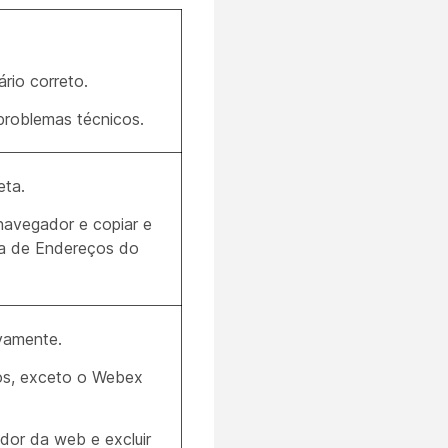
rio correto.
problemas técnicos.
eta.
 navegador e copiar e
ra de Endereços do
ovamente.
vos, exceto o Webex
dor da web e excluir