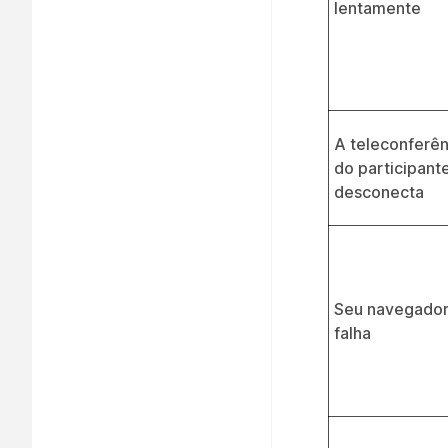
lentamente
A teleconferên
do participant
desconecta
Seu navegado
falha