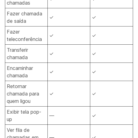
chamadas
Fazer chamada
✓
✓
de saída
Fazer
✓
✓
teleconferência
Transferir
✓
✓
chamada
Encaminhar
✓
✓
chamada
Retornar
chamada para
✓
✓
quem ligou
Exibir tela pop-
—
✓
up
Ver fila de
chamadas em
—
✓