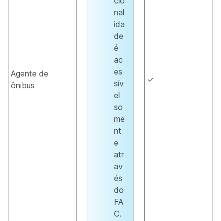
cio
nal
ida
de
é
ac
es
Agente de
✓
sív
ônibus
el
so
me
nt
e
atr
av
és
do
FA
C.