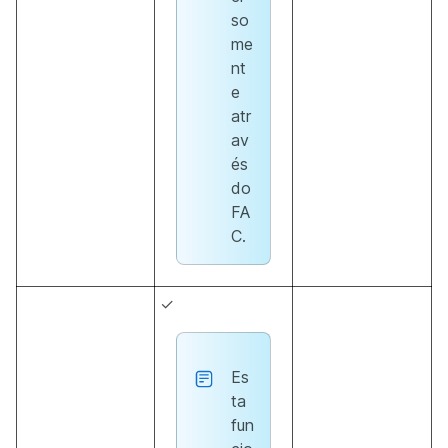
so
me
nt
e
atr
av
és
do
FA
C.
✓
Es
ta
fun