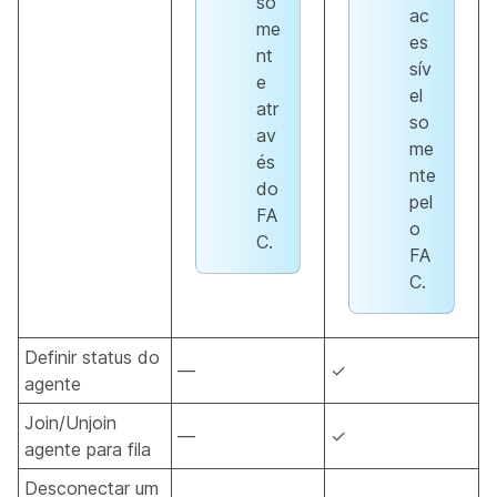
so
ac
me
es
nt
sív
e
el
atr
so
av
me
és
nte
do
pel
FA
o
C.
FA
C.
Definir status do
—
✓
agente
Join/Unjoin
—
✓
agente para fila
Desconectar um