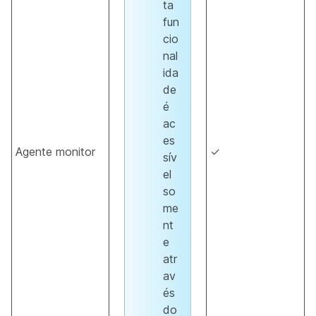
ta
fun
cio
nal
ida
de
é
ac
es
Agente monitor
✓
sív
el
so
me
nt
e
atr
av
és
do