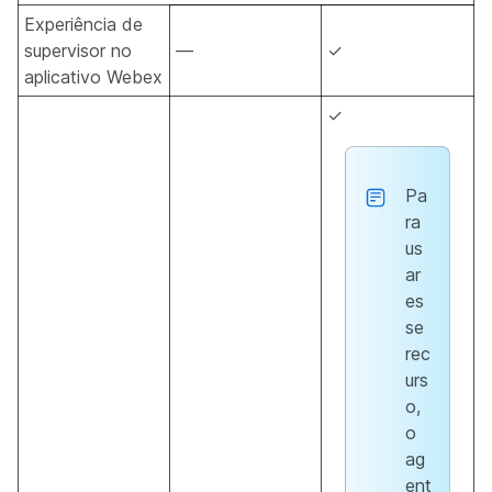
Experiência de
supervisor no
—
✓
aplicativo Webex
✓
Pa
ra
us
ar
es
se
rec
urs
o,
o
ag
ent