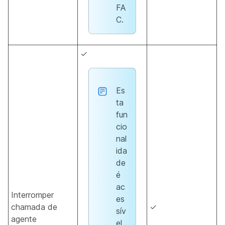
FA
C.
✓
Es
ta
fun
cio
nal
ida
de
é
ac
Interromper
es
chamada de
✓
sív
agente
el