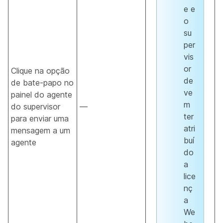
e e
o
su
per
vis
or
Clique na opção
de
de bate-papo no
ve
painel do agente
m
do supervisor
—
ter
para enviar uma
atri
mensagem a um
buí
agente
do
a
lice
nç
a
We