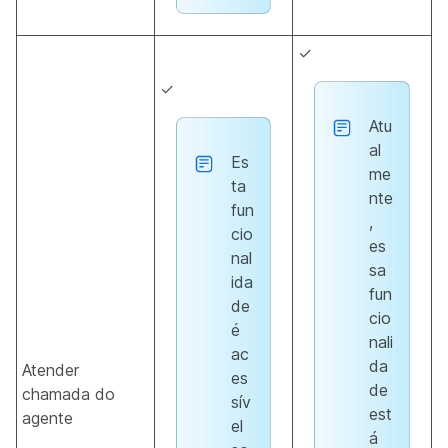
✓
✓
Atu
al
Es
me
ta
nte
fun
,
cio
es
nal
sa
ida
fun
de
cio
é
nali
ac
da
Atender
es
de
chamada do
sív
est
agente
el
á