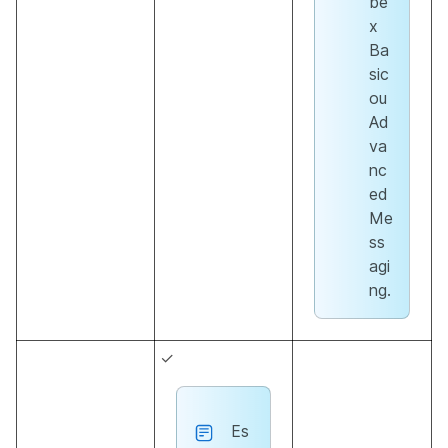
be
x
Ba
sic
ou
Ad
va
nc
ed
Me
ss
agi
ng.
✓
Es