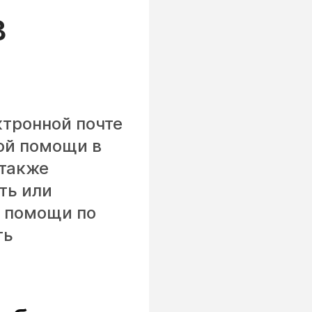
в
ктронной почте
ной помощи в
 также
ть или
й помощи по
ть