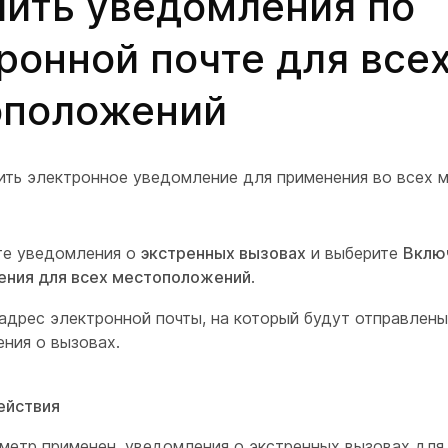
ить уведомления по
ронной почте для все
оположений
ть электронное уведомление для применения во всех 
те уведомления о
экстренных вызовах
и выберите
Вклю
ения для всех местоположений
.
адрес электронной почты, на который будут отправлены
ния о вызовах.
ействия
аметр применен, уведомления о экстренных вызовах дл