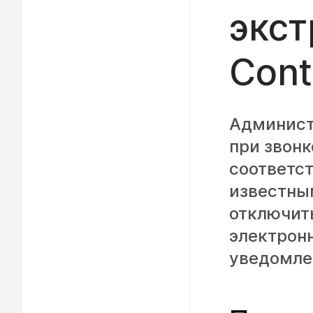
экст
Cont
Админист
при звонк
соответс
известны
отключит
электронн
уведомле