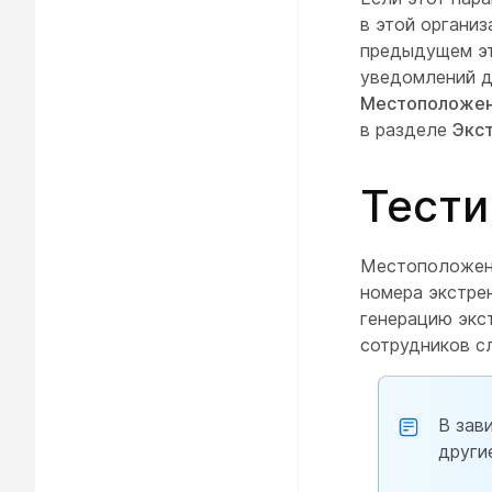
в этой организ
предыдущем эт
уведомлений д
Местоположе
в разделе
Экс
Тести
Местоположени
номера экстре
генерацию экс
сотрудников с
В зав
други