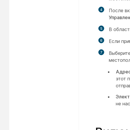
4
После вк
Управле
5
В облас
6
Если пр
7
Выберите
местопо
Адрес
этот 
отпра
Элект
не на