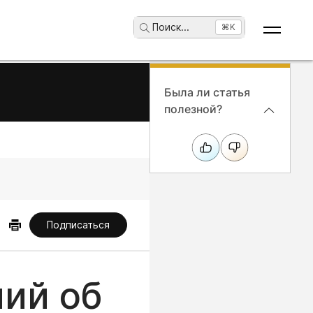
Поиск
...
⌘K
Была ли статья
полезной?
Подписаться
ий об