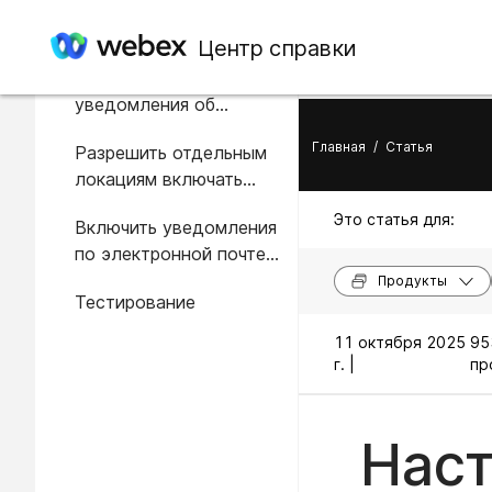
В этой статье
Центр справки
Подробности
уведомления об
экстренном вызове
Главная
/
Статья
Разрешить отдельным
локациям включать
уведомления о
Это статья для:
Включить уведомления
чрезвычайных
по электронной почте
ситуациях
для всех
Продукты
Тестирование
местоположений
11 октября 2025
95
г. |
пр
Наст