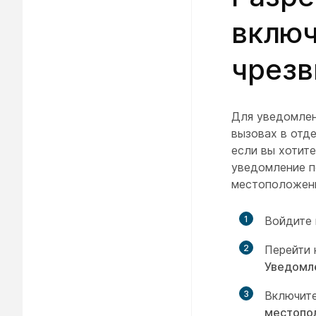
включ
чрезв
Для уведомлен
вызовах в отд
если вы хотит
уведомление п
местоположени
1
Войдите 
2
Перейти
Уведомл
3
Включит
местопо