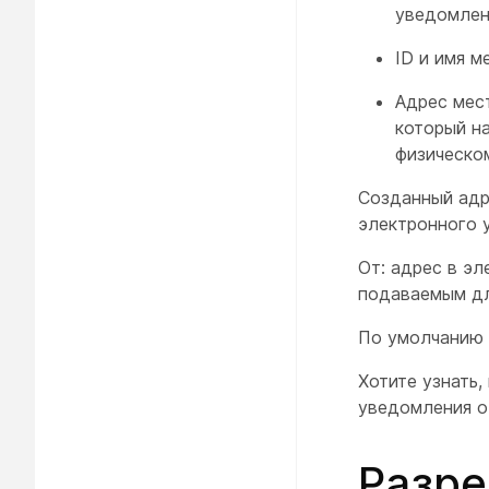
уведомлен
ID и имя 
Адрес мес
который н
физическо
Созданный адр
электронного 
От: адрес в э
подаваемым дл
По умолчанию 
Хотите узнать,
уведомления о 
Разре