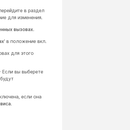
перейдите в раздел
ние для изменения.
енных вызовах
.
ах
' в положение вкл.
овах для этого
 Если вы выберете
 будут
ключена, если она
рвиса
.