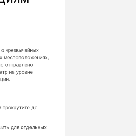
 о чрезвычайных
ых местоположениях,
ло отправлено
етр на уровне
ции.
ем прокрутите до
шить
для отдельных