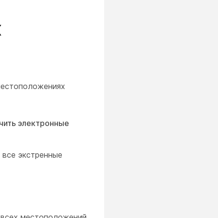
х
местоположениях
чить электронные
 все экстренные
я всех местоположений