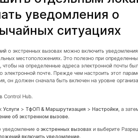
ать уведомления о
ычайных ситуациях
ий о экстренных вызовах можно включить уведомления
ельных местоположениях. Это полезно при определенн
е, чтобы на определенные адреса электронной почты бы
о электронной почте. Прежде чем настроить этот парам
я, он должен сначала быть включен на уровне организа
в Control Hub.
 к
Услуги
>
ТфОП & Маршрутизация
>
Настройки
, а зат
ение об экстренном вызове
.
е уведомление
о экстренных вызовах
и выберите Разре
ложений включить уведомление
.