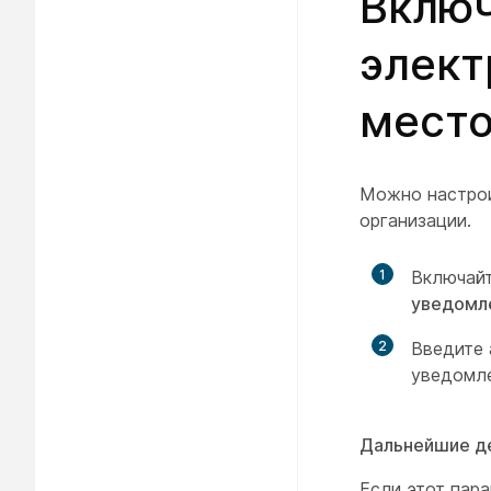
Включ
элект
мест
Можно настрои
организации.
1
Включай
уведомл
2
Введите 
уведомле
Дальнейшие д
Если этот пар