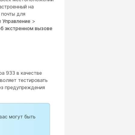
настроенный на
 почты для
л
Управление
>
б экстренном вызове
а 933 в качестве
зволяет тестировать
без предупреждения
вас могут быть