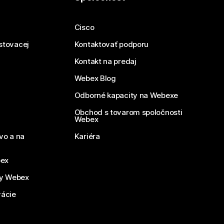
Cisco
estovacej
Kontaktovať podporu
Kontakt na predaj
Webex Blog
Odborné kapacity na Webexe
Obchod s tovarom spoločnosti
Webex
vo a na
Kariéra
bex
by Webex
vácie