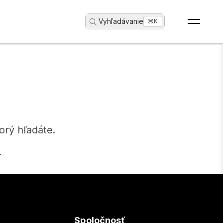
Vyhľadávanie
...
⌘K
orý hľadáte.
.
Spoločnosť