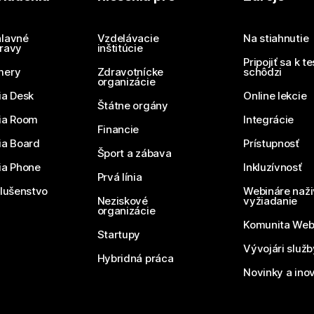
Potrebujete odpoveď?
Odoslať otázku
lavné
Vzdelávacie
Na stiahnutie
ravy
inštitúcie
Pripojiť sa k t
mery
Zdravotnícke
schôdzi
organizácie
ia Desk
Online lekcie
Štátne orgány
ia Room
Integrácie
Financie
ia Board
Prístupnosť
Šport a zábava
ia Phone
Inkluzívnosť
Prvá línia
slušenstvo
Webináre naži
Neziskové
vyžiadanie
organizácie
Komunita We
Startupy
Vývojári služ
Hybridná práca
Novinky a ino