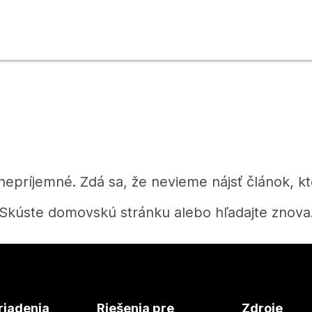
 nepríjemné. Zdá sa, že nevieme nájsť článok, kt
Skúste domovskú stránku alebo hľadajte znova
Domov
riadenia
Riešenia pre
Zdroje