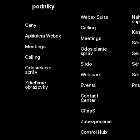
podniky
Webex Suite
Náh
súp
Ceny
Calling
Ka
Aplikácia Webex
Meetings
Sér
Meetings
Odosielanie
správ
Sér
Calling
Slido
Sér
Odosielanie
správ
Webinars
Sér
Zdieľanie
Events
Prí
obrazovky
Contact
Center
CPaaS
Zabezpečenie
Control Hub