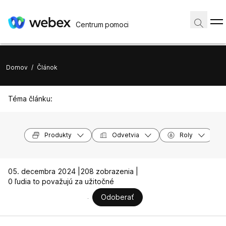
Centrum pomoci
Domov
/
Článok
Téma článku:
Produkty
Odvetvia
Roly
05. decembra 2024 |
208 zobrazenia |
0 ľudia to považujú za užitočné
Odoberať