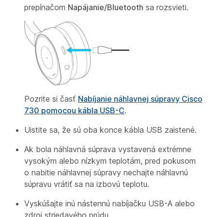
prepínačom
Napájanie/Bluetooth
sa rozsvieti.
Pozrite si časť
Nabíjanie náhlavnej súpravy Cisco
730 pomocou kábla USB-C
.
Uistite sa, že sú oba konce kábla USB zaistené.
Ak bola náhlavná súprava vystavená extrémne
vysokým alebo nízkym teplotám, pred pokusom
o nabitie náhlavnej súpravy nechajte náhlavnú
súpravu vrátiť sa na izbovú teplotu.
Vyskúšajte inú nástennú nabíjačku USB-A alebo
zdroj striedavého prúdu.