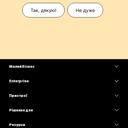
Так, дякую!
Не дуже
Малий бізнес
Тарифи
Enterprise
Програма Webex
Webex Suite
Пристрої
Наради
Calling
Гарнітури
Calling
Рішення для
Наради
Камери
Освітні заклади
Обмін повідомленнями
Обмін повідомленнями
Ресурси
Серія настільних пристроїв