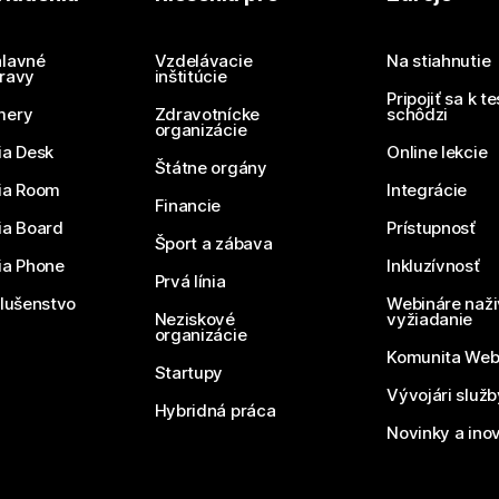
Potrebujete odpoveď?
Odoslať otázku
lavné
Vzdelávacie
Na stiahnutie
ravy
inštitúcie
Pripojiť sa k t
mery
Zdravotnícke
schôdzi
organizácie
ia Desk
Online lekcie
Štátne orgány
ia Room
Integrácie
Financie
ia Board
Prístupnosť
Šport a zábava
ia Phone
Inkluzívnosť
Prvá línia
slušenstvo
Webináre naži
Neziskové
vyžiadanie
organizácie
Komunita We
Startupy
Vývojári služ
Hybridná práca
Novinky a ino