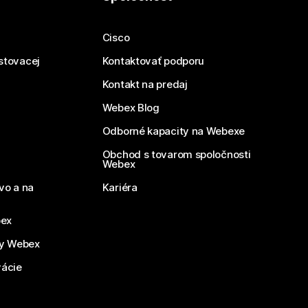
Cisco
estovacej
Kontaktovať podporu
Kontakt na predaj
Webex Blog
Odborné kapacity na Webexe
Obchod s tovarom spoločnosti
Webex
vo a na
Kariéra
bex
by Webex
vácie