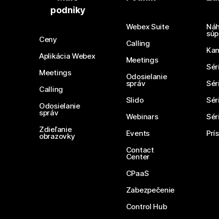
podniky
Webex Suite
Náh
súp
Ceny
Calling
Ka
Aplikácia Webex
Meetings
Sér
Meetings
Odosielanie
správ
Sér
Calling
Slido
Sér
Odosielanie
správ
Webinars
Sér
Zdieľanie
Events
Prí
obrazovky
Contact
Center
CPaaS
Zabezpečenie
Control Hub