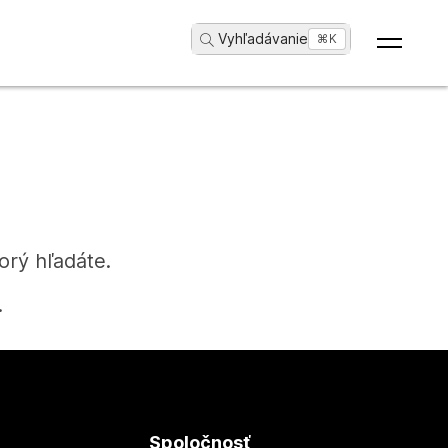
Vyhľadávanie
...
⌘K
orý hľadáte.
.
Spoločnosť