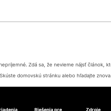
 nepríjemné. Zdá sa, že nevieme nájsť článok, kt
Skúste domovskú stránku alebo hľadajte znova
Domov
riadenia
Riešenia pre
Zdroje