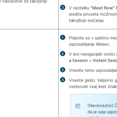
e nastavitve za takojšnje
V razdelku
"Meet Now" S
uredite privzete možnost
takojšnja srečanja.
Prijavite se v spletno me
usposabljanje Webex.
V levi navigacijski vrstici
a Session
>
Instant Ses
Vnesite temo usposabljan
Vnesite geslo. Veljavno 
vsebovati vsaj šest znak
(Neobvezno) Če
da je seja uspo