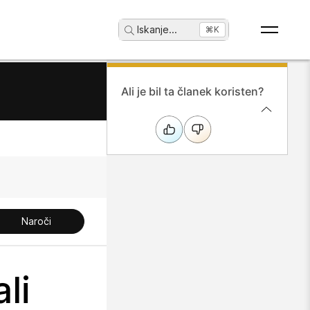
Iskanje
...
⌘K
Ali je bil ta članek koristen?
Naroči
li