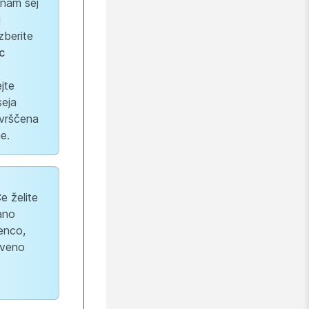
znam sej
j
zberite
c
jte
seja
uvrščena
e.
 želite
rano
enco,
tveno