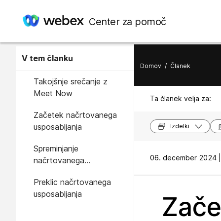
Center za pomoč
V tem članku
Domov
/
Članek
Takojšnje srečanje z
Meet Now
Ta članek velja za:
Začetek načrtovanega
usposabljanja
Izdelki
Spreminjanje
06. december 2024 |
načrtovanega
usposabljanja
Preklic načrtovanega
usposabljanja
Zače