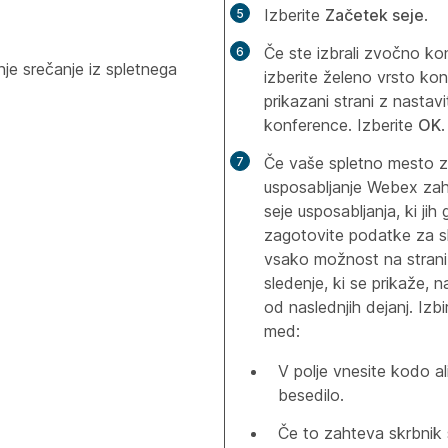
Izberite
Začetek seje
.
Če ste izbrali zvočno ko
nje srečanje iz spletnega
izberite želeno vrsto ko
prikazani strani z nasta
konference. Izberite
OK
.
Če vaše spletno mesto 
usposabljanje Webex zah
seje usposabljanja, ki jih 
zagotovite podatke za s
vsako možnost na stran
sledenje, ki se prikaže, 
od naslednjih dejanj. Izb
med:
V polje vnesite kodo al
besedilo.
Če to zahteva skrbnik