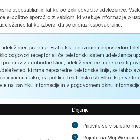
šnje usposabljanje, lahko po želji povabite udeležence. Vsak
e e-poštno sporočilo z vabilom, ki vsebuje informacije o usp
udeleženec lahko izbere, da se pridruži usposabljanju.
i udeleženec prejeti povratni klic, mora imeti neposredno telef
klic odgovori receptor ali če telefonski sistem udeleženca up
i pozdrav za dohodne klice, udeleženec ne more prejeti pov
 Udeleženec, ki nima neposredne telefonske linije, se lahko av
enci pridruži tako, da pokliče telefonsko številko, ki je vedno
eje na zavihku Informacije in v pogovornem oknu Informacije 
Dejanje
Prijavite se v spletno m
Pojdite na
Moj Webex