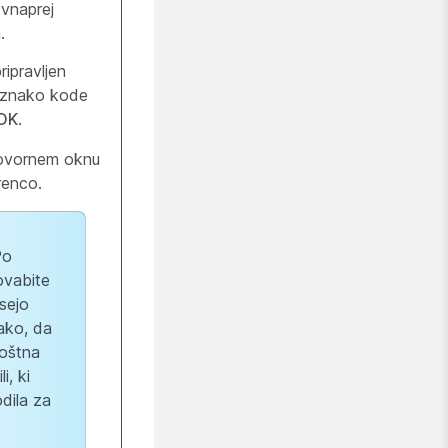
 vnaprej
.
ripravljen
oznako kode
OK
.
govornem oknu
renco.
Po
ovabite
sejo
ako, da
poštna
i, ki
odila za