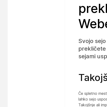
prek
Web
Svojo sejo
prekličete 
sejami usp
Takoj
Če spletno mest
lahko sejo uspos
Takojšnje ali im