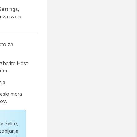
ettings
,
i za svoja
sto za
 izberite
Host
sion
.
ja.
geslo mora
ov.
 želite,
sabljanja