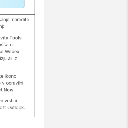
čanje, naredite
j:
vity Tools
ošča ni
jice Webex
ju ali iz
te ikono
s
v opravilni
t Now
.
i vrstici
ft Outlook.