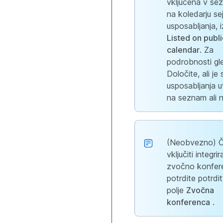
vključena v se
na koledarju se
usposabljanja, i
Listed on publi
calendar
. Za
podrobnosti gle
Določite, ali je 
usposabljanja 
na seznam ali n
(Neobvezno) Če
vključiti integri
zvočno konfer
potrdite potrdi
polje
Zvočna
konferenca
.