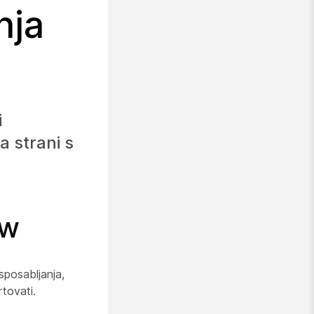
nja
i
a strani s
ow
sposabljanja,
rtovati.