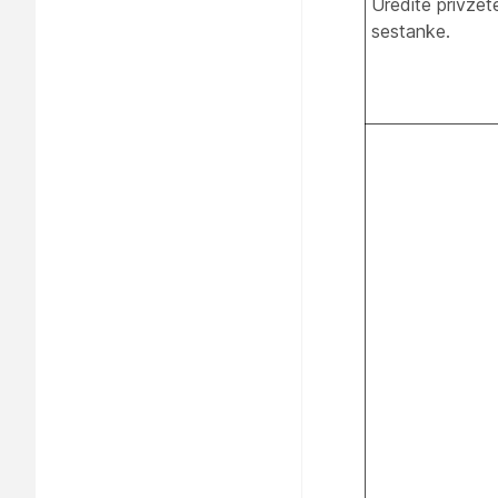
Uredite privzet
sestanke.