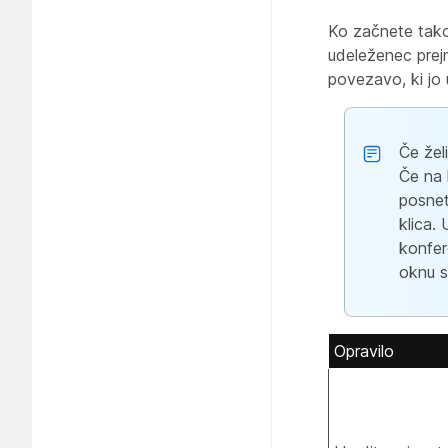
Ko začnete takoj
udeleženec prejm
povezavo, ki jo 
Če žel
Če na 
posnet
klica.
konfer
oknu s
Opravilo