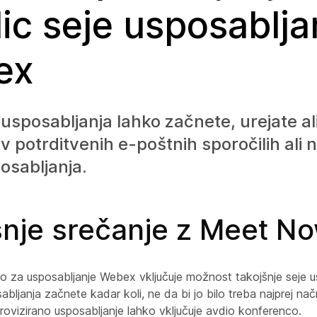
lic seje usposablja
ex
 usposabljanja lahko začnete, urejate al
v potrditvenih e-poštnih sporočilih ali n
osabljanja.
šnje srečanje z Meet N
o za usposabljanje Webex vključuje možnost takojšnje seje u
abljanja začnete kadar koli, ne da bi jo bilo treba najprej nač
provizirano usposabljanje lahko vključuje avdio konferenco.