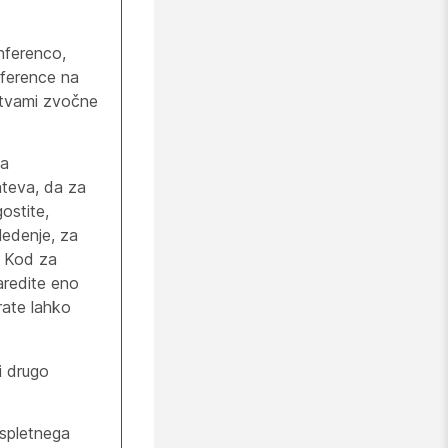
nferenco,
nference na
vitvami zvočne
za
teva, da za
gostite,
ledenje, za
i Kod za
naredite eno
irate lahko
i drugo
 spletnega