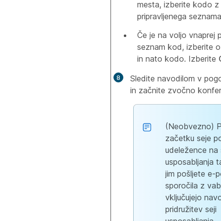
mesta, izberite kodo z
pripravljenega seznama
Če je na voljo vnaprej p
seznam kod, izberite 
in nato kodo. Izberite
Sledite navodilom v po
in začnite zvočno konfe
(Neobvezno) 
začetku seje p
udeležence na 
usposabljanja t
jim pošljete e-
sporočila z vabil
vključujejo nav
pridružitev seji