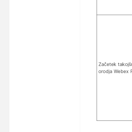
Začetek takojšn
orodja Webex P