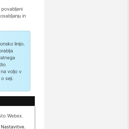
 povabljeni
osabljanju in
onsko linijo.
orablja
ratnega
dio
 na voljo v
o seji.
esto Webex.
>
Nastavitve
.