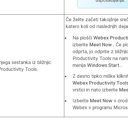
usposabljanja.
Če želite začeti takojšnje sre
katero koli od naslednjih dejan
Na plošči
Webex Producti
izberite
Meet Now
. Če pl
odprta, jo odprite z bližn
Productivity Tools na namiz
jega sestanka iz bližnjic
menija
Windows Start
.
roductivity Tools.
Z desno tipko miške klikni
Webex Productivity Tool
vrstici in nato izberite
Mee
Izberite
Meet Now
v orodn
Webex v programu Microso