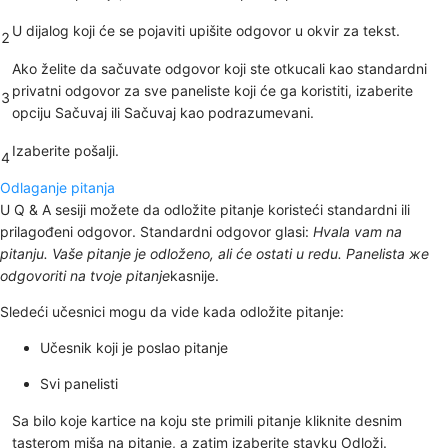
U dijalog koji će se pojaviti upišite odgovor u okvir za tekst.
2
Ako želite da sačuvate odgovor koji ste otkucali kao standardni
privatni odgovor za sve paneliste koji će ga koristiti, izaberite
3
opciju
Sačuvaj ili Sačuvaj kao
podrazumevani
.
Izaberite
pošalji
.
4
Odlaganje pitanja
U Q & A sesiji možete da odložite pitanje koristeći standardni ili
prilagođeni odgovor. Standardni odgovor glasi:
Hvala vam na
pitanju. Vaše pitanje je odloženo, ali će ostati u redu. Panelista жe
odgovoriti na tvoje pitanje
kasnije.
Sledeći učesnici mogu da vide kada odložite pitanje:
Učesnik koji je poslao pitanje
Svi panelisti
Sa bilo koje kartice na koju ste primili pitanje kliknite desnim
tasterom miša na pitanje, a zatim izaberite
stavku Odloži
.