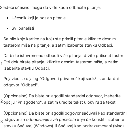
Sledeći učesnici mogu da vide kada odbacite pitanje:
Učesnik koji je poslao pitanje
Svi panelisti
Sa bilo koje kartice na koju ste primili pitanje kliknite desnim
tasterom miša na pitanje, a zatim izaberite stavku
Odbaci
.
Da biste istovremeno odbacili više pitanja, držite pritisnut taster
Ctrl dok birate pitanja, kliknite
desnim tasterom miša, a
zatim
1
izaberite stavku
Odbaci
.
Pojaviće se dijalog "Odgovori privatno" koji sadrži standardni
odgovor
"Odbaci".
(Opcionalno) Da biste prilagodili standardni odgovor, izaberite
2
opciju "Prilagođeno", a zatim uredite tekst u okviru za tekst.
(Opcionalno) Da biste prilagodili odgovor sačuvali kao standardni
odgovor
za odbacivanje svih panelista koje će
koristiti, izaberite
3
stavku Sačuvaj
(Windows) ili
Sačuvaj kao
podrazumevani (Mac).