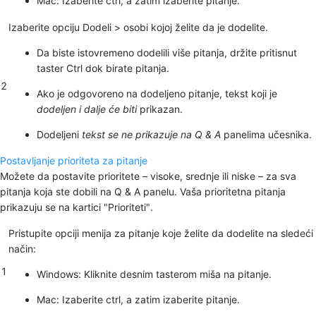
Mac: Izaberite
ctrl, a zatim izaberite pitanje.
Izaberite
opciju
Dodeli > osobi kojoj želite da je dodelite.
Da biste istovremeno dodelili više pitanja, držite pritisnut
taster
Ctrl
dok birate pitanja.
2
Ako je odgovoreno na dodeljeno pitanje, tekst koji je
dodeljen i dalje će biti
prikazan.
Dodeljeni
tekst se ne prikazuje na Q & A
panelima učesnika.
Postavljanje prioriteta za pitanje
Možete da postavite prioritete – visoke, srednje ili niske – za sva
pitanja koja ste dobili na Q & A panelu. Vaša prioritetna pitanja
prikazuju se na kartici "Prioriteti".
Pristupite opciji menija za pitanje koje želite da dodelite na sledeći
način:
1
Windows: Kliknite desnim tasterom miša na pitanje.
Mac: Izaberite
ctrl, a zatim izaberite pitanje.