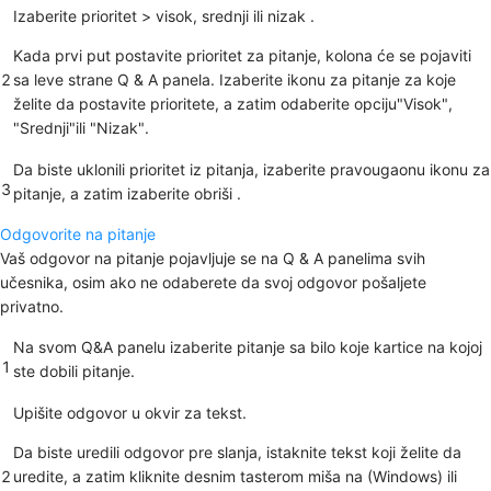
Izaberite
prioritet
>
visok,
srednji ili nizak
.
Kada prvi put postavite prioritet za pitanje, kolona će se pojaviti
2
sa leve strane Q & A panela. Izaberite ikonu za pitanje za koje
želite da postavite prioritete, a zatim odaberite
opciju
"Visok",
"Srednji"
ili
"Nizak".
Da biste uklonili prioritet iz pitanja, izaberite pravougaonu ikonu za
3
pitanje, a zatim izaberite obriši
.
Odgovorite na pitanje
Vaš odgovor na pitanje pojavljuje se na
Q & A panelima svih
učesnika, osim ako ne odaberete da svoj odgovor pošaljete
privatno.
Na
svom Q&A
panelu izaberite pitanje sa bilo koje kartice na kojoj
1
ste dobili pitanje.
Upišite odgovor u okvir za tekst.
Da biste uredili odgovor pre slanja, istaknite tekst koji želite da
2
uredite, a zatim kliknite desnim tasterom miša na (Windows) ili