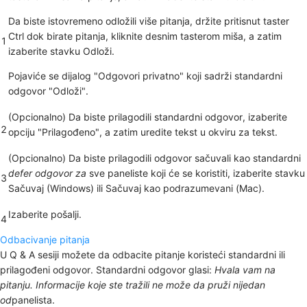
Da biste istovremeno odložili više pitanja, držite pritisnut taster
Ctrl dok
birate pitanja, kliknite desnim tasterom miša, a zatim
1
izaberite
stavku Odloži
.
Pojaviće se dijalog "Odgovori privatno" koji sadrži standardni
odgovor
"Odloži".
(Opcionalno) Da biste prilagodili standardni odgovor, izaberite
2
opciju "Prilagođeno", a zatim uredite tekst u okviru za tekst.
(Opcionalno) Da biste prilagodili odgovor sačuvali kao standardni
defer odgovor za
sve paneliste koji će se koristiti, izaberite
stavku
3
Sačuvaj
(Windows) ili
Sačuvaj kao
podrazumevani (Mac).
Izaberite
pošalji
.
4
Odbacivanje pitanja
U Q & A sesiji možete da odbacite pitanje koristeći standardni ili
prilagođeni odgovor. Standardni odgovor glasi:
Hvala vam na
pitanju. Informacije koje ste tražili ne može da pruži nijedan
od
panelista.