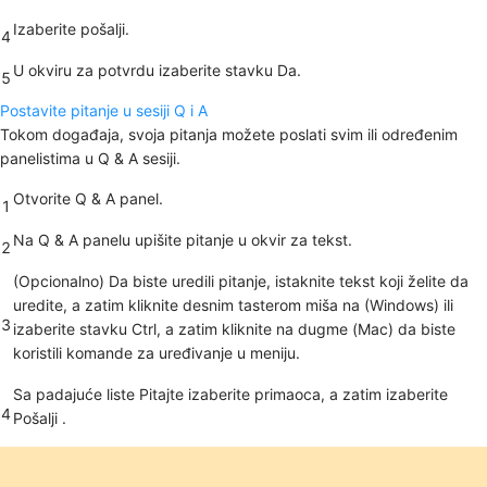
Izaberite
pošalji
.
4
U
okviru
za potvrdu izaberite stavku Da.
5
Postavite pitanje u sesiji Q i A
Tokom događaja, svoja pitanja možete poslati svim ili određenim
panelistima u Q & A sesiji.
Otvorite
Q & A
panel.
1
Na
Q & A
panelu upišite pitanje u okvir za tekst.
2
(Opcionalno) Da biste uredili pitanje, istaknite tekst koji želite da
uredite, a zatim kliknite desnim tasterom miša na (Windows) ili
3
izaberite stavku Ctrl, a zatim kliknite na dugme (Mac) da biste
koristili komande za uređivanje u meniju.
Sa padajuće liste Pitajte izaberite primaoca, a zatim izaberite
4
Pošalji
.