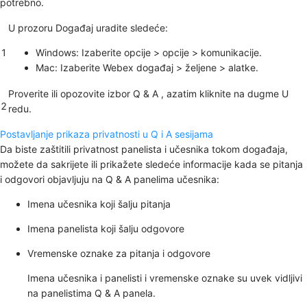
potrebno.
U
prozoru
Događaj uradite sledeće:
1
Windows: Izaberite
opcije >
opcije
>
komunikacije
.
Mac: Izaberite
Webex događaj
>
željene
>
alatke
.
Proverite ili opozovite izbor
Q & A , a
zatim kliknite na dugme
U
2
redu
.
Postavljanje prikaza privatnosti u Q i A sesijama
Da biste zaštitili privatnost panelista i učesnika tokom događaja,
možete da sakrijete ili prikažete sledeće informacije kada se pitanja
i odgovori objavljuju na
Q & A
panelima učesnika:
Imena učesnika koji šalju pitanja
Imena panelista koji šalju odgovore
Vremenske oznake za pitanja i odgovore
Imena učesnika i panelisti i vremenske oznake su uvek vidljivi
na panelistima
Q & A
panela.