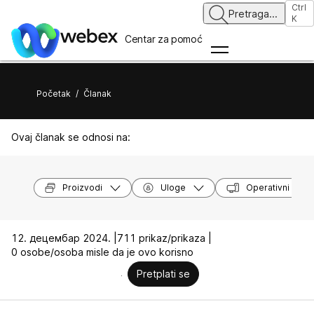
Ctrl
Pretraga
...
K
Centar za pomoć
Početak
/
Članak
Ovaj članak se odnosi na:
Proizvodi
Uloge
Operativni siste
12. децембар 2024. |
711 prikaz/prikaza |
0 osobe/osoba misle da je ovo korisno
Pretplati se