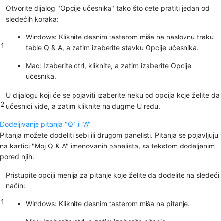
Otvorite dijalog
"Opcije
učesnika" tako što ćete pratiti jedan od
sledećih koraka:
Windows: Kliknite desnim tasterom miša na naslovnu traku
1
table Q & A, a
zatim izaberite
stavku Opcije učesnika
.
Mac: Izaberite
ctrl
, kliknite, a zatim izaberite
Opcije
učesnika.
U dijalogu koji će se pojaviti izaberite neku od opcija koje želite da
2
učesnici vide, a zatim kliknite na dugme U
redu
.
Dodeljivanje pitanja "Q" i "A"
Pitanja možete dodeliti sebi ili drugom panelisti. Pitanja se pojavljuju
na kartici "Moj Q & A" imenovanih panelista, sa tekstom dodeljenim
pored njih.
Pristupite opciji menija za pitanje koje želite da dodelite na sledeći
način:
1
Windows: Kliknite desnim tasterom miša na pitanje.