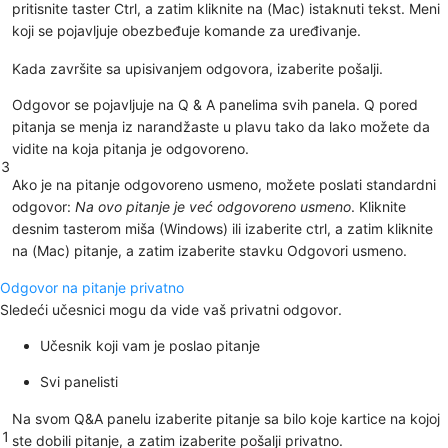
pritisnite taster
Ctrl, a zatim kliknite na (Mac) istaknuti tekst. Meni
koji se pojavljuje obezbeđuje komande za uređivanje.
Kada završite sa upisivanjem odgovora, izaberite
pošalji
.
Odgovor se pojavljuje na Q &
A panelima svih
panela. Q pored
pitanja se menja iz narandžaste u plavu tako da lako možete da
vidite na koja pitanja je odgovoreno.
3
Ako je na pitanje odgovoreno usmeno, možete poslati standardni
odgovor:
Na ovo pitanje je već odgovoreno usmeno
. Kliknite
desnim tasterom miša (Windows) ili
izaberite
ctrl, a zatim kliknite
na (Mac) pitanje, a zatim
izaberite stavku Odgovori usmeno
.
Odgovor na pitanje privatno
Sledeći učesnici mogu da vide vaš privatni odgovor.
Učesnik koji vam je poslao pitanje
Svi panelisti
Na
svom Q&A
panelu izaberite pitanje sa bilo koje kartice na kojoj
1
ste dobili pitanje, a zatim izaberite
pošalji privatno
.