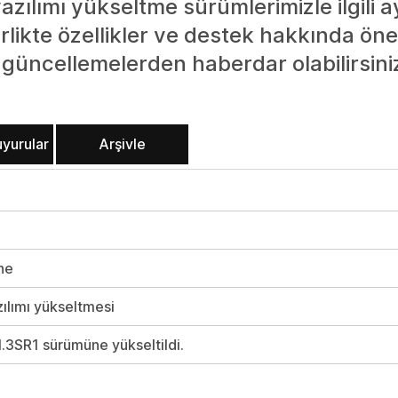
zılımı yükseltme sürümlerimizle ilgili ay
ikte özellikler ve destek hakkında öneml
güncellemelerden haberdar olabilirsini
uyurular
Arşivle
ne
ılımı yükseltmesi
.3SR1 sürümüne yükseltildi.