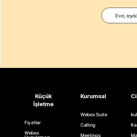
Evet, teşek
Küçük
Kurumsal
Ci
İşletme
Webex Suite
kul
Fiyatlar
Calling
Ka
Webex
Meetings
Ma