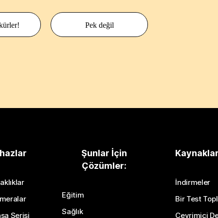
kürler!
Pek değil
hazlar
Şunlar İçin
Kaynakla
Çözümler:
aklıklar
İndirmeler
Eğitim
meralar
Bir Test Topl
Sağlık
sa Serisi
Çevrimiçi De