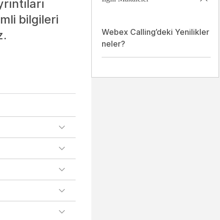
rıntıları
i bilgileri
Webex Calling’deki Yenilikler
z.
neler?