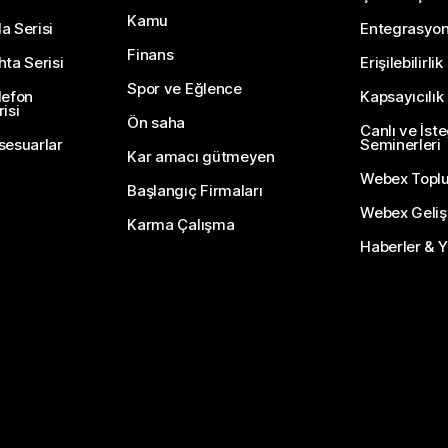
Kamu
a Serisi
Entegrasyo
Finans
hta Serisi
Erişilebilirlik
Spor ve Eğlence
lefon
Kapsayıcılık
isi
Ön saha
Canlı ve İst
sesuarlar
Seminerleri
Kar amacı gütmeyen
Webex Topl
Başlangıç Firmaları
Webex Gelişti
Karma Çalışma
Haberler & Ye