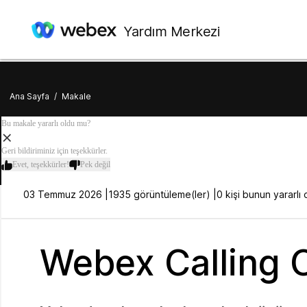
Yardım Merkezi
Ana Sayfa
/
Makale
Bu makale yararlı oldu mu?
Geri bildiriminiz için teşekkürler.
Evet, teşekkürler!
Pek değil
03 Temmuz 2026 |
1935 görüntüleme(ler) |
0 kişi bunun yararl
Webex Calling C