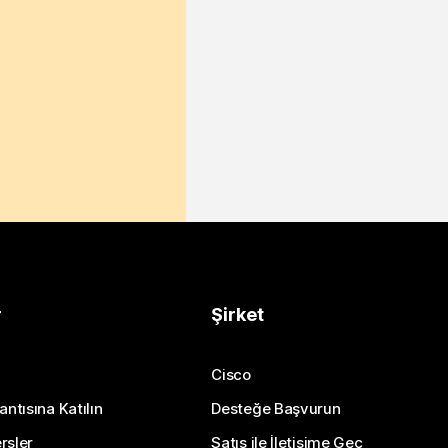
r
Şirket
Cisco
antısına Katılın
Desteğe Başvurun
rsler
Satış ile İletişime Geç