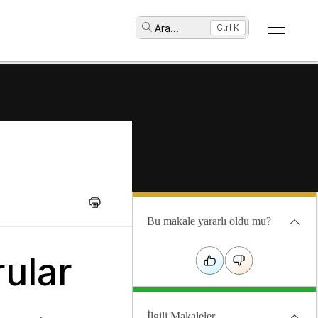
Ara
...
Ctrl K
Bu makale yararlı oldu mu?
rular
İlgili Makaleler