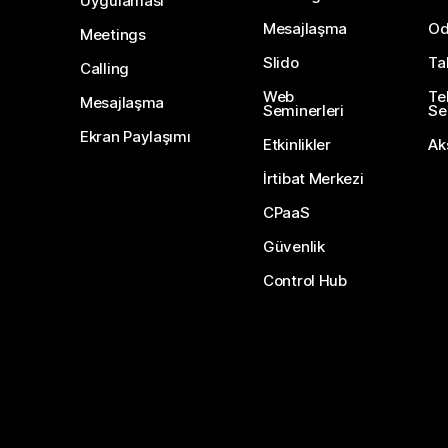
Uygulaması
Mesajlaşma
Od
Meetings
Slido
Ta
Calling
Web
Te
Mesajlaşma
Seminerleri
Ser
Ekran Paylaşımı
Etkinlikler
Ak
İrtibat Merkezi
CPaaS
Güvenlik
Control Hub