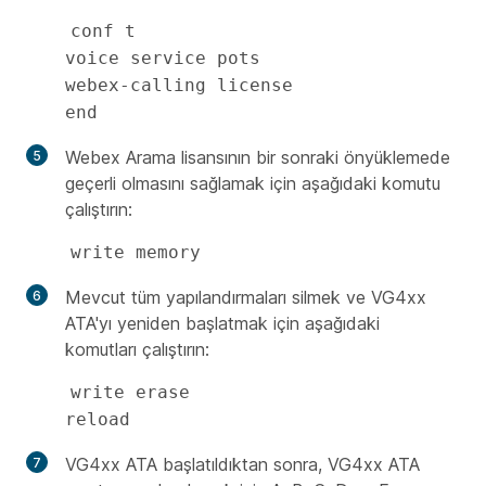
conf t 

voice service pots

webex-calling license

end
Webex Arama lisansının bir sonraki önyüklemede
geçerli olmasını sağlamak için aşağıdaki komutu
çalıştırın:
write memory
Mevcut tüm yapılandırmaları silmek ve VG4xx
ATA'yı yeniden başlatmak için aşağıdaki
komutları çalıştırın:
write erase

reload
VG4xx ATA başlatıldıktan sonra, VG4xx ATA