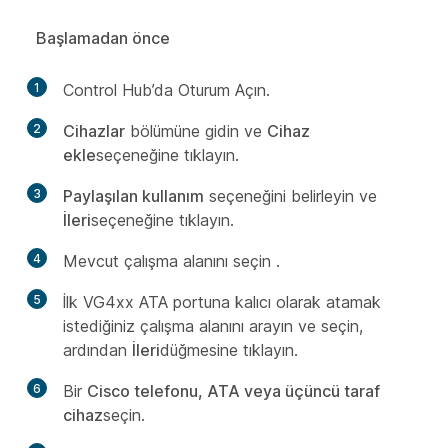
Başlamadan önce
1
Control Hub’da Oturum Açın.
2
Cihazlar
bölümüne gidin ve
Cihaz
ekle
seçeneğine tıklayın.
3
Paylaşılan kullanım
seçeneğini belirleyin ve
İleri
seçeneğine tıklayın.
4
Mevcut çalışma alanını seçin
.
5
İlk VG4xx ATA portuna kalıcı olarak atamak
istediğiniz çalışma alanını arayın ve seçin,
ardından
İleri
düğmesine tıklayın.
6
Bir
Cisco telefonu, ATA veya üçüncü taraf
cihaz
seçin.