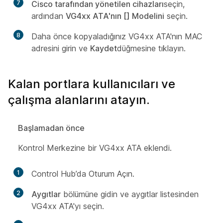
7
Cisco tarafından yönetilen cihazları
seçin,
ardından
VG4xx ATA'nın [] Modelini
seçin.
8
Daha önce kopyaladığınız VG4xx ATA'nın MAC
adresini girin ve
Kaydet
düğmesine tıklayın.
Kalan portlara kullanıcıları ve
çalışma alanlarını atayın.
Başlamadan önce
Kontrol Merkezine bir VG4xx ATA eklendi.
1
Control Hub’da Oturum Açın.
2
Aygıtlar
bölümüne gidin ve aygıtlar listesinden
VG4xx ATA'yı seçin.