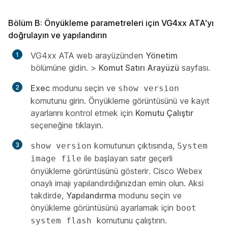
Bölüm B: Önyükleme parametreleri için VG4xx ATA'yı
doğrulayın ve yapılandırın
VG4xx ATA web arayüzünden
Yönetim
bölümüne gidin. >
Komut Satırı Arayüzü
sayfası.
Exec
modunu seçin ve
show version
komutunu girin. Önyükleme görüntüsünü ve kayıt
ayarlarını kontrol etmek için
Komutu Çalıştır
seçeneğine tıklayın.
komutunun çıktısında,
show version
System
ile başlayan satır geçerli
image file
önyükleme görüntüsünü gösterir. Cisco Webex
onaylı imajı yapılandırdığınızdan emin olun. Aksi
takdirde,
Yapılandırma
modunu seçin ve
önyükleme görüntüsünü ayarlamak için
boot
komutunu çalıştırın.
system flash