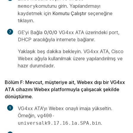
komutunu girin. Yapılandırmayı
memory
kaydetmek için
Komutu Çalıştır
seçeneğine
tıklayın.
GE'yi Bağla
0/0/0
VG4xx ATA üzerindeki port,
DHCP aracılığıyla internete bağlanır.
Yaklaşık beş dakika bekleyin. VG4xx ATA, Cisco
Webex ağıyla kullanılmak üzere yapılandırılmış ve
hazır durumdadır.
Bölüm F: Mevcut, müşteriye ait, Webex dışı bir VG4xx
ATA cihazını Webex platformuyla çalışacak şekilde
dönüştürme.
VG4xx ATA'yı Webex onaylı imaja yükseltin.
Örneğin,
vg400-
.
universalk9.17.16.1a.SPA.bin