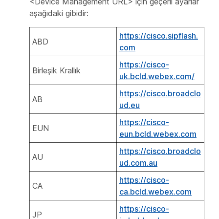
<Device Management URL> için geçerli ayarlar
aşağıdaki gibidir:
https://cisco.sipflash.
ABD
com
https://cisco-
Birleşik Krallık
uk.bcld.webex.com/
https://cisco.broadclo
AB
ud.eu
https://cisco-
EUN
eun.bcld.webex.com
https://cisco.broadclo
AU
ud.com.au
https://cisco-
CA
ca.bcld.webex.com
https://cisco-
JP