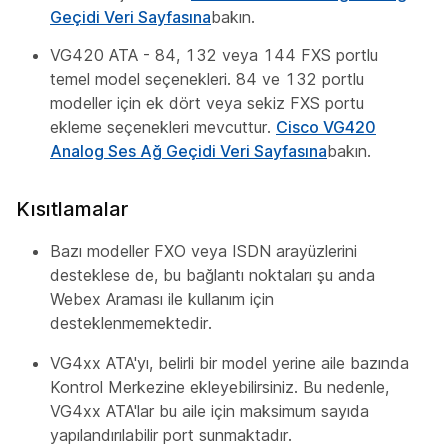
Geçidi Veri Sayfasına
bakın.
VG420 ATA - 84, 132 veya 144 FXS portlu
temel model seçenekleri. 84 ve 132 portlu
modeller için ek dört veya sekiz FXS portu
ekleme seçenekleri mevcuttur.
Cisco VG420
Analog Ses Ağ Geçidi Veri Sayfasına
bakın.
Kısıtlamalar
Bazı modeller FXO veya ISDN arayüzlerini
desteklese de, bu bağlantı noktaları şu anda
Webex Araması ile kullanım için
desteklenmemektedir.
VG4xx ATA'yı, belirli bir model yerine aile bazında
Kontrol Merkezine ekleyebilirsiniz. Bu nedenle,
VG4xx ATA'lar bu aile için maksimum sayıda
yapılandırılabilir port sunmaktadır.