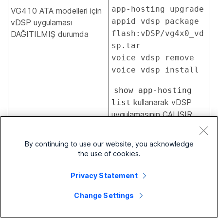
app-hosting upgrade 
VG410 ATA modelleri için
appid vdsp package 
vDSP uygulaması
flash:vDSP/vg4x0_vd
DAĞITILMIŞ durumda
sp.tar 

voice vdsp remove 

voice vdsp install 
show app-hosting
kullanarak vDSP
list
uygulamasının ÇALIŞIR
durumda olduğunu
doğrulayın.
By continuing to use our website, you acknowledge
the use of cookies.
VG4xx ATA yerel
Web GUI veya
Privacy Statement
konsolunu kullanarak
Change Settings
ilk kurulumu
doğrulayın.