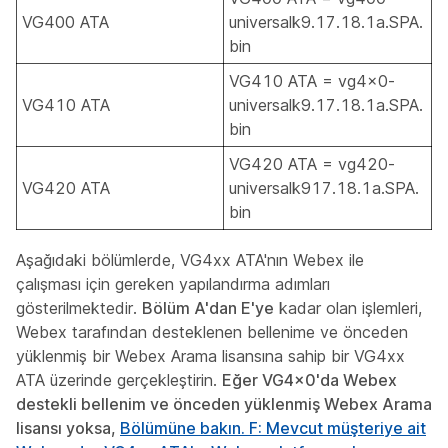
VG400 ATA
universalk9.17.18.1a.SPA.
bin
VG410 ATA = vg4x0-
VG410 ATA
universalk9.17.18.1a.SPA.
bin
VG420 ATA = vg420-
VG420 ATA
universalk917.18.1a.SPA.
bin
Aşağıdaki bölümlerde, VG4xx ATA'nın Webex ile
çalışması için gereken yapılandırma adımları
gösterilmektedir.
Bölüm A'dan E'ye
kadar olan işlemleri,
Webex tarafından desteklenen bellenime ve önceden
yüklenmiş bir Webex Arama lisansına sahip bir VG4xx
ATA üzerinde gerçekleştirin.
Eğer VG4x0'da Webex
destekli bellenim ve önceden yüklenmiş Webex Arama
lisansı yoksa,
Bölümüne bakın. F: Mevcut müşteriye ait