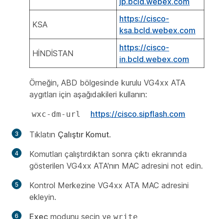
jp.bcld.webex.com
https://cisco-
KSA
ksa.bcld.webex.com
https://cisco-
HİNDİSTAN
in.bcld.webex.com
Örneğin, ABD bölgesinde kurulu VG4xx ATA
aygıtları için aşağıdakileri kullanın:
https://cisco.sipflash.com
wxc-dm-url  
Tıklatın
Çalıştır Komut
.
Komutları çalıştırdıktan sonra çıktı ekranında
gösterilen VG4xx ATA'nın MAC adresini not edin.
Kontrol Merkezine VG4xx ATA MAC adresini
ekleyin.
Exec
modunu seçin ve
write