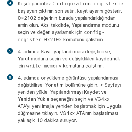
Köşeli parantez
ile
Configuration register
başlayan çıktının son satırı, kayıt ayarını gösterir.
0x2102
değerinin burada yapılandırıldığından
emin olun. Aksi takdirde,
Yapılandırma
modunu
seçin ve değeri ayarlamak için
config-
komutunu çalıştırın.
register 0x2102
4. adımda Kayıt yapılandırması değiştirilirse,
Yürüt
modunu seçin ve değişiklikleri kaydetmek
için
komutunu çalıştırın.
write memory
4. adımda önyükleme görüntüsü yapılandırması
değiştirilirse,
Yönetim
bölümüne gidin. >
Sayfayı
yeniden yükle.
Yapılandırmayı Kaydet ve
Yeniden Yükle
seçeneğini seçin ve VG4xx
ATA'yı yeni imajla yeniden başlatmak için
Uygula
düğmesine tıklayın. VG4xx ATA'nın başlatılması
yaklaşık 10 dakika sürüyor.