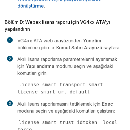
dönüştürme
.
Bölüm D: Webex lisans raporu için VG4xx ATA'yı
yapılandırın
VG4xx ATA web arayüzünden
Yönetim
bölümüne gidin. >
Komut Satırı Arayüzü
sayfası.
Akıllı lisans raporlama parametrelerini ayarlamak
için
Yapılandırma
modunu seçin ve aşağıdaki
komutları girin:
license smart transport smart

license smart url default 
Akıllı lisans raporlamasını tetiklemek için
Exec
modunu seçin ve aşağıdaki komutları çalıştırın:
license smart trust idtoken  local 
force
