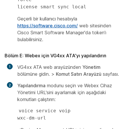
license smart sync local
Geçerli bir kullanıcı hesabıyla
https://software.cisco.com/
web sitesinden
Cisco Smart Software Manager'da token'ı
bulabilirsiniz.
Bölüm E: Webex için VG4xx ATA'yı yapılandırın
VG4xx ATA web arayüzünden
Yönetim
bölümüne gidin. >
Komut Satırı Arayüzü
sayfası.
Yapılandırma
modunu seçin ve Webex Cihaz
Yönetimi URL'sini ayarlamak için aşağıdaki
komutları çalıştırın:
voice service voip

wxc-dm-url 