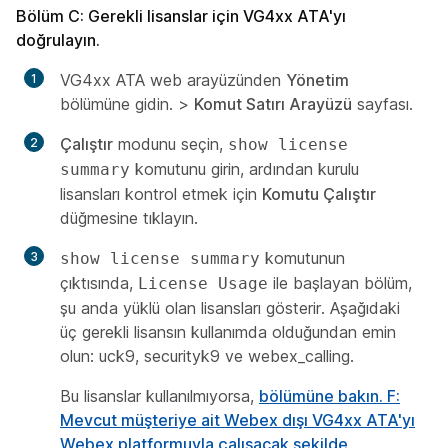
Bölüm C: Gerekli lisanslar için VG4xx ATA'yı
doğrulayın.
VG4xx ATA web arayüzünden
Yönetim
bölümüne gidin. >
Komut Satırı Arayüzü
sayfası.
Çalıştır
modunu seçin,
show license
komutunu girin, ardından kurulu
summary
lisansları kontrol etmek için
Komutu Çalıştır
düğmesine tıklayın.
komutunun
show license summary
çıktısında,
ile başlayan bölüm,
License Usage
şu anda yüklü olan lisansları gösterir. Aşağıdaki
üç gerekli lisansın kullanımda olduğundan emin
olun: uck9, securityk9 ve webex_calling.
Bu lisanslar kullanılmıyorsa,
bölümüne bakın. F:
Mevcut müşteriye ait Webex dışı VG4xx ATA'yı
Webex platformuyla çalışacak şekilde