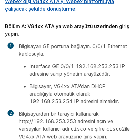
Webex dışı VG4xx ATA'yı Webex platformuyla
çalışacak şekilde dönüştürme
.
Bölüm A: VG4xx ATA'ya web arayüzü üzerinden giriş
yapın.
Bilgisayarı GE portuna bağlayın. 0/0/1 Ethernet
kablosuyla.
Interface GE 0/0/1 192.168.253.253 IP
adresine sahip yönetim arayüzüdür.
Bilgisayar, VG4xx ATA'dan DHCP
aracılığıyla otomatik olarak
192.168.253.254 IP adresini almalıdır.
Bilgisayardan bir tarayıcı kullanarak
http://192.168.253.253 adresini açın ve
varsayılan kullanıcı adı
ve şifre
ile
cisco
cisco2
VG4xx ATA web arayüzüne giriş yapın.