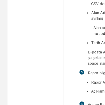
CSV dos
Alan Ad
ayrılmış
Alan a
note
Tarih Ar
E-posta 
şu şekild
space_na
5
Rapor bilgi
Rapor Ad
Açıklama
6
Ara
ve Rap