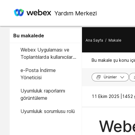
Yardım Merkezi
Bu makalede
Ana Sayfa
/
Makale
Webex Uygulaması ve
Toplantılarda kullanıcılar
Bu makale şu konu için
tarafından oluşturulan
e-Posta İndirme
bilgileri arayın
Yöneticisi
Ürünler
Uyumluluk raporlarını
11 Ekim 2025 |
1452 g
görüntüleme
Uyumluluk sorumlusu rolü
Webe