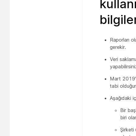
kullan
bilgile
Raporları o
gerekir.
Veri saklama
yapabilirsini
Mart 2019'da
tabi olduğun
Aşağıdaki iç
Bir baş
biri ola
Şirketi