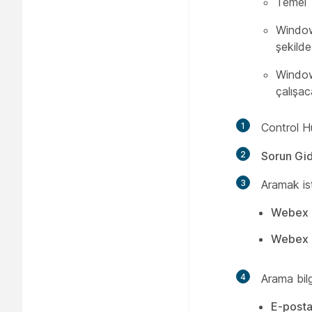
Temel
Windows
şekilde
Windows
çalışac
1
Control H
2
Sorun Gi
3
Aramak ist
Webex M
Webex T
4
Arama bilgi
E-posta