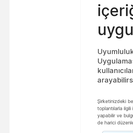
içer
uygu
Uyumluluk 
Uygulamas
kullanıcıl
arayabilirs
Şirketinizdeki be
toplantılarla ilg
yapabilir ve bulg
de harici düzenle