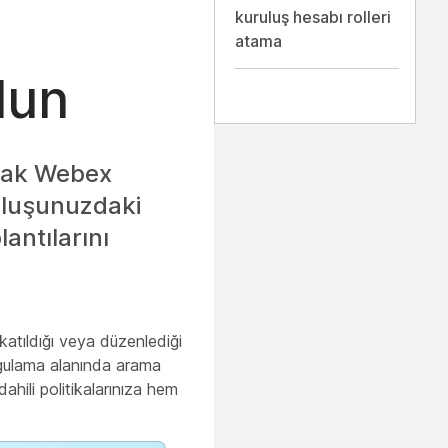
kuruluş hesabı rolleri
atama
lun
arak Webex
uluşunuzdaki
antılarını
a katıldığı veya düzenlediği
x Uygulama alanında arama
dahili politikalarınıza hem