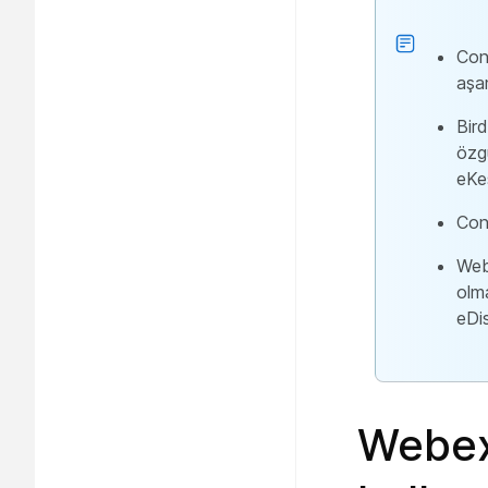
Cont
aşa
Bird
özg
eKeş
Cont
Web
olma
eDis
Webex