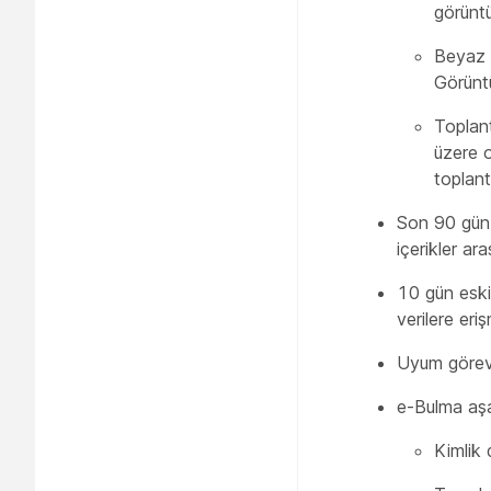
görüntü
Beyaz t
Görüntü
Toplant
üzere 
toplantı
Son 90 gün 
içerikler ar
10 gün eski 
verilere eri
Uyum görevli
e-Bulma aşağ
Kimlik