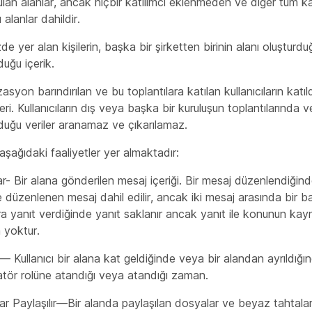
ulan alanlar, ancak hiçbir katılımcı eklenmeden ve diğer tüm ka
ı alanlar dahildir.
zde yer alan kişilerin, başka bir şirketten birinin alanı oluşturd
duğu içerik.
asyon barındırılan ve bu toplantılara katılan kullanıcıların katıldığ
ri. Kullanıcıların dış veya başka bir kuruluşun toplantılarında v
duğu veriler aranamaz ve çıkarılamaz.
şağıdaki faaliyetler yer almaktadır:
r- Bir alana gönderilen mesaj içeriği. Bir mesaj düzenlendiğind
düzenlenen mesaj dahil edilir, ancak iki mesaj arasında bir b
a yanıt verdiğinde yanıt saklanır ancak yanıt ile konunun kayn
 yoktur.
 Kullanıcı bir alana kat geldiğinde veya bir alandan ayrıldığın
tör rolüne atandığı veya atandığı zaman.
r Paylaşılır—Bir alanda paylaşılan dosyalar ve beyaz tahtalar