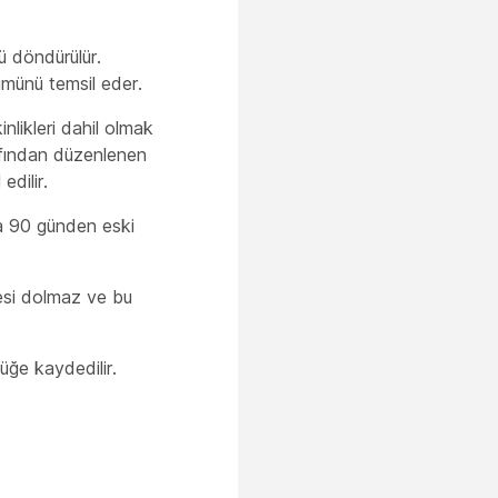
ü döndürülür.
rümünü temsil eder.
inlikleri dahil olmak
afından düzenlenen
edilir.
sa 90 günden eski
üresi dolmaz ve bu
üğe kaydedilir.