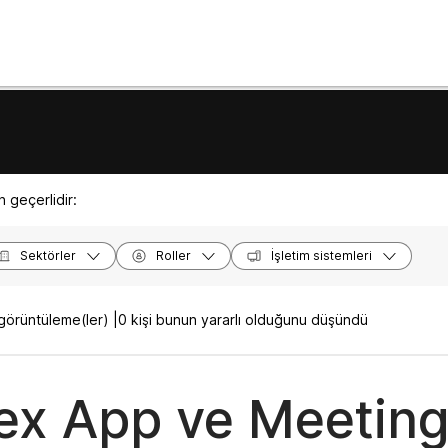
 geçerlidir:
Sektörler
Roller
İşletim sistemleri
örüntüleme(ler) |
0 kişi bunun yararlı olduğunu düşündü
x App ve Meetin