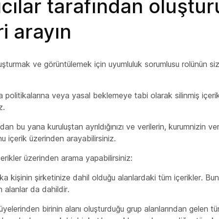
ıcılar tarafından oluştur
ri arayın
luşturmak ve görüntülemek için uyumluluk sorumlusu rolünün si
 politikalarına veya yasal beklemeye tabi olarak silinmiş içer
z.
n bu yana kuruluştan ayrıldığınızı ve verilerin, kurumnizin ver
u içerik üzerinden arayabilirsiniz.
erikler üzerinden arama yapabilirsiniz:
ka kişinin şirketinize dahil olduğu alanlardaki tüm içerikler. Buna
n alanlar da dahildir.
 üyelerinden birinin alanı oluşturduğu grup alanlarından gelen tü