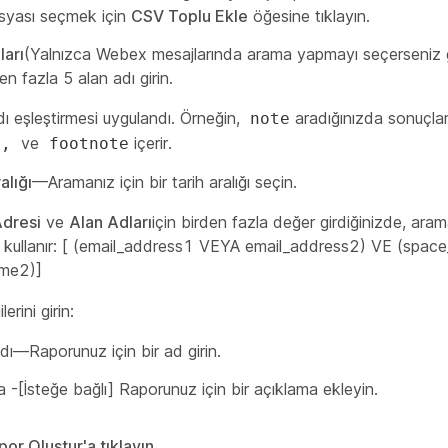
yası seçmek için
CSV Toplu Ekle
öğesine tıklayın.
ları
(Yalnızca Webex mesajlarında arama yapmayı seçerseniz ge
 en fazla 5 alan adı girin.
dı eşleştirmesi uygulandı. Örneğin,
aradığınızda sonuçla
note
ve
içerir.
d,
footnote
alığı
—Aramanız için bir tarih aralığı seçin.
Adresi
ve
Alan Adları
için birden fazla değer girdiğinizde, ara
e kullanır: [ (email_address1 VEYA email_address2) VE (sp
me2)]
lerini girin:
ı—Raporunuz için bir ad girin.
 -[İsteğe bağlı] Raporunuz için bir açıklama ekleyin.
or Oluştur'a tıklayın
.