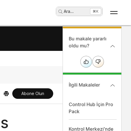
Ara
...
⌘K
Bu makale yararlı
oldu mu?
İlgili Makaleler
Abone Olun
Control Hub İçin Pro
Pack
gs
Kontrol Merkezi'nde