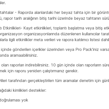
ler.
ahtalar - Raporda alanlardaki her beyaz tahta için bir görünt
, rapor tarih aralığının bitiş tarihi üzerinde beyaz tahtanın sü
ı Etkinlikleri- Kayıt etkinlikleri, toplantı başlatma veya bitiş etk
organizasyon organizasyonlarında düzenlenen kullanıcılar tar
larla ilgili etkinlikler meta verileri ve rapora katılımcı listesi dahil 
içinde gönderilen içerikler üzerinden veya Pro Pack'iniz var
asında aramaabilirsiniz.
olan raporları indirebilirsiniz. 10 gün içinde olan raporların s
şmek için raporu yeniden çalıştırmanız gerekir.
leri tarafından gerçekleştirilen tüm aramalar denetim için günl
ıdaki kimlikleri destekler:
 doğrulaması yok