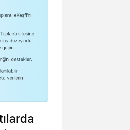
plantı eKeşfi'ni
Toplantı sitesine
ruluş düzeyinde
e geçin.
iğini destekler.
nılabilir
ta verilerin
ılarda