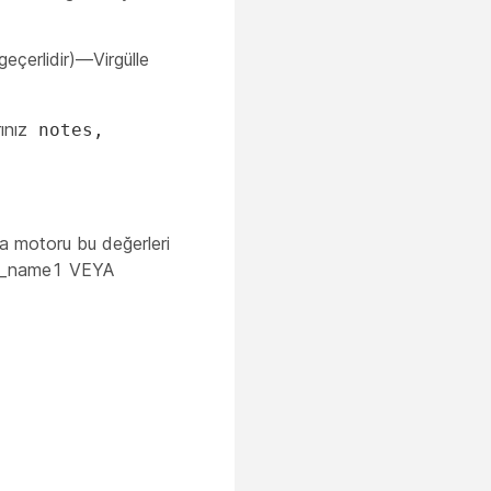
çerlidir)—Virgülle
rınız
notes,
ma motoru bu değerleri
ace_name1 VEYA