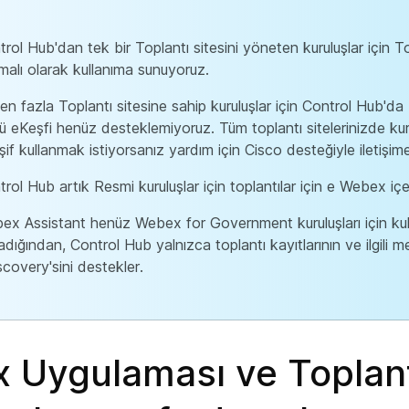
rol Hub'dan tek bir Toplantı sitesini yöneten kuruluşlar için To
malı olarak kullanıma sunuyoruz.
en fazla Toplantı sitesine sahip kuruluşlar için Control Hub'da 
ü eKeşfi henüz desteklemiyoruz. Tüm toplantı sitelerinizde ku
if kullanmak istiyorsanız yardım için Cisco desteğiyle iletişim
rol Hub artık Resmi kuruluşlar için toplantılar için e Webex içer
ex Assistant henüz Webex for Government kuruluşları için kulla
dığından, Control Hub yalnızca toplantı kayıtlarının ve ilgili me
covery'sini destekler.
 Uygulaması ve Toplant