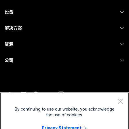
Webex 应用程序
Webex Suite
设备
提交问题
Meetings
Calling
头戴式耳机
Calling
解决方案
Meetings
摄像头
消息传递
教育
消息传递
资源
Desk 系列
屏幕共享
医疗保健
Slido
下载
Room 系列
公司
政府
Webinars
加入测试会议
Board 系列
Cisco
财务
Events
在线课程
Phone 系列
联系技术支持
体育与娱乐
Contact Center
集成
配件
联系销售
一线员工
CPaaS
辅助功能
条款和条件
Webex Blog
非营利组织
安全性
By continuing to use our website, you acknowledge
包容性
隐私权声明
the use of cookies.
Webex 思想领导力
新兴公司
Control Hub
Cookie
直播和点播网络研讨会
Privacy Statement
Webex 商店
商标
混合式工作