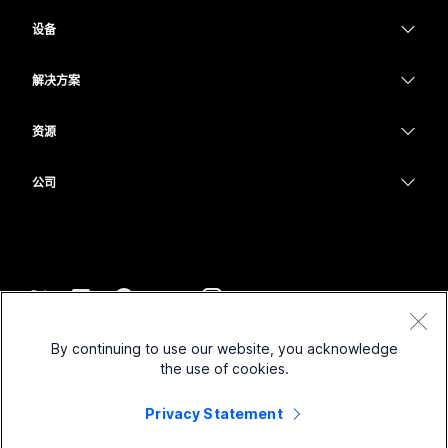
Webex 应用程序
Webex Suite
设备
Meetings
提交问题
Calling
头戴式耳机
Calling
解决方案
Meetings
摄像头
教育
消息传递
消息传递
资源
Desk 系列
医疗保健
屏幕共享
下载
Slido
Room 系列
公司
政府
加入测试会议
Webinars
Cisco
Board 系列
财务
在线课程
Events
联系技术支持
Phone 系列
体育与娱乐
集成
Contact Center
联系销售
配件
一线员工
辅助功能
CPaaS
条款和条件
Webex Blog
By continuing to use our website, you acknowledge
非营利组织
隐私权声明
包容性
安全性
the use of cookies.
Webex 思想领导力
Cookie
新兴公司
直播和点播网络研讨会
Control Hub
Privacy Statement
Webex 商店
商标
混合式工作
Webex 社区
©
2026
Cisco 和/或其附属公司。保留所有权利。