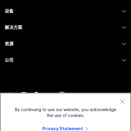
Webex 应用程序
Webex Suite
设备
Meetings
Calling
头戴式耳机
Calling
解决方案
Meetings
摄像头
消息传递
教育
消息传递
资源
Desk 系列
屏幕共享
医疗保健
Slido
下载
Room 系列
公司
政府
Webinars
加入测试会议
Board 系列
Cisco
财务
Events
在线课程
Phone 系列
联系技术支持
体育与娱乐
Contact Center
集成
配件
联系销售
一线员工
CPaaS
辅助功能
条款和条件
Webex Blog
非营利组织
安全性
By continuing to use our website, you acknowledge
包容性
隐私权声明
the use of cookies.
Webex 思想领导力
新兴公司
Control Hub
Cookie
直播和点播网络研讨会
Privacy Statement
Webex 商店
商标
混合式工作