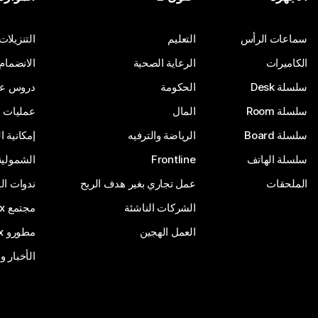
أرسِل سؤالاً
سماعات الرأس
التعليم
التنزيلات
الكاميرات
الرعاية الصحية
الانضمام
سلسلة Desk
الحكومة
دروس على
سلسلة Room
المال
عمليات ا
سلسلة Board
الرياضة والترفيه
إمكانية 
سلسلة الهاتف
Frontline
الشمولية
الملحقات
عمل تجاري بغير هدف الربح
ندوات ال
الشركات الناشئة
مجتمع Webex
العمل الهجين
مطورو Webex
الأخبار و