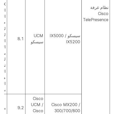
IX
نظام غرفة
الم
Cisco
المح
TelePresence
حس
للغا
لفق
سيسكو IX5000 /
UCM
8.1
الح
IX5200
سيسكو
الإن
يمك
للم
تجر
الفي
مع 
الح
بنسبة
Cisco
UCM /
Cisco MX200 /
9.2
يعم
Cisco
300/700/800