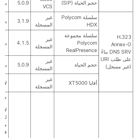
حجم الحياة (SIP)
5.0.9
يعم
VCS
سلسلة Polycom
غير
3.1.9
يعم
HDX
المسجلة
سلسلة مجموعة
H.323
غير
Polycom
4.1.5
يعم
Annex-O
المسجلة
RealPresence
DNS SRV بناءً
على طلب URI
غير
حجم الحياة
5.0.9
يعم
(غير مسجل)
المسجلة
غير
أفايا XT5000
لا ي
المسجلة
جزئ
لا ي
للم
مشا
فيدي