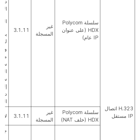
دخو
الاج
الحل
سلسلة Polycom
غير
HDX (على عنوان
3.1.11
المسجلة
يمك
IP عام)
للم
وإي
مشا
سط
الم
سيؤ
إلى 
دفق 
الرئ
H.323 اتصال
سلسلة Polycom
غير
IP مستقل
3.1.11
لا ي
HDX (خلف NAT)
المسجلة
جزئ