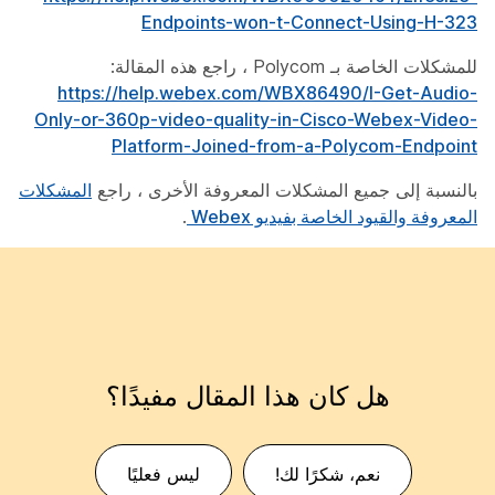
Endpoints-won-t-Connect-Using-H-323
للمشكلات الخاصة بـ Polycom ، راجع هذه المقالة:
https://help.webex.com/WBX86490/I-Get-Audio-
Only-or-360p-video-quality-in-Cisco-Webex-Video-
Platform-Joined-from-a-Polycom-Endpoint
بالنسبة إلى جميع المشكلات المعروفة الأخرى ، راجع
المشكلات
المعروفة والقيود الخاصة بفيديو Webex
.
هل كان هذا المقال مفيدًا؟
نعم، شكرًا لك!
ليس فعليًا