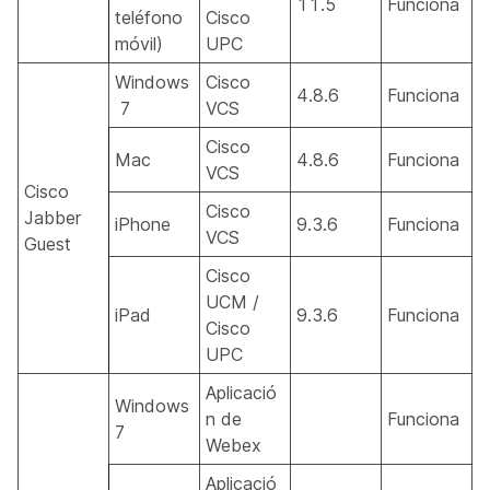
11.5
Funciona
teléfono
Cisco
móvil)
UPC
Windows
Cisco
4.8.6
Funciona
7
VCS
Cisco
Mac
4.8.6
Funciona
VCS
Cisco
Cisco
Jabber
iPhone
9.3.6
Funciona
VCS
Guest
Cisco
UCM /
iPad
9.3.6
Funciona
Cisco
UPC
Aplicació
Windows
n de
Funciona
7
Webex
Aplicació