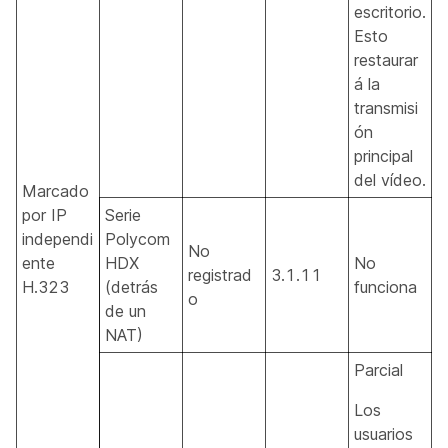
escritorio.
Esto
restaurar
á la
transmisi
ón
principal
del vídeo.
Marcado
por IP
Serie
independi
Polycom
No
ente
HDX
No
registrad
3.1.11
H.323
(detrás
funciona
o
de un
NAT)
Parcial
Los
usuarios