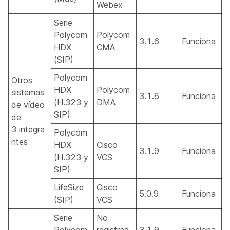
Webex
Serie
Polycom
Polycom
3.1.6
Funciona
HDX
CMA
(SIP)
Polycom
Otros
HDX
Polycom
sistemas
3.1.6
Funciona
(H.323 y
DMA
de vídeo
SIP)
de
3 integra
Polycom
ntes
HDX
Cisco
3.1.9
Funciona
(H.323 y
VCS
SIP)
LifeSize
Cisco
5.0.9
Funciona
(SIP)
VCS
Serie
No
Polycom
registrad
3.1.9
Funciona