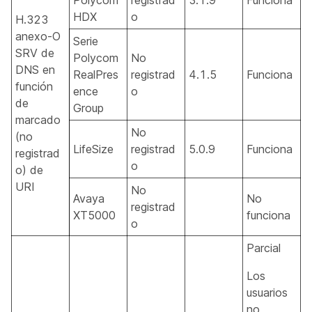
HDX
o
H.323
anexo-O
Serie
SRV de
Polycom
No
DNS en
RealPres
registrad
4.1.5
Funciona
función
ence
o
de
Group
marcado
No
(no
LifeSize
registrad
5.0.9
Funciona
registrad
o
o) de
URI
No
Avaya
No
registrad
XT5000
funciona
o
Parcial
Los
usuarios
no