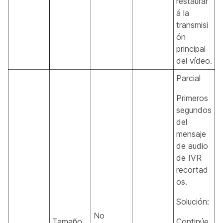
restaurar
á la
transmisi
ón
principal
del vídeo.
Parcial
Primeros
segundos
del
mensaje
de audio
de IVR
recortad
os.
Solución:
No
Tamaño
Continúe