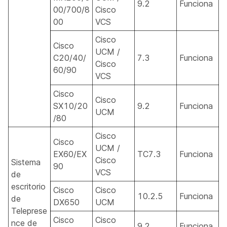
9.2
Funciona
00/700/8
Cisco
00
VCS
Cisco
Cisco
UCM /
C20/40/
7.3
Funciona
Cisco
60/90
VCS
Cisco
Cisco
SX10/20
9.2
Funciona
UCM
/80
Cisco
Cisco
UCM /
EX60/EX
TC7.3
Funciona
Cisco
Sistema
90
VCS
de
escritorio
Cisco
Cisco
10.2.5
Funciona
de
DX650
UCM
Teleprese
Cisco
Cisco
nce de
9.2
Funciona