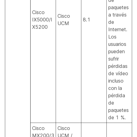
paquetes
Cisco
a través
Cisco
IX5000/I
8.1
de
UCM
X5200
Internet.
Los
usuarios
pueden
sufrir
pérdidas
de vídeo
incluso
con la
pérdida
de
paquetes
de 1 %.
Cisco
Cisco
MX200/3
UCM /