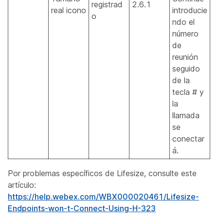
registrad
2.6.1
real icono
introducie
o
ndo el
número
de
reunión
seguido
de la
tecla # y
la
llamada
se
conectar
á.
Por problemas específicos de Lifesize, consulte este
artículo:
https://help.webex.com/WBX000020461/Lifesize-
Endpoints-won-t-Connect-Using-H-323