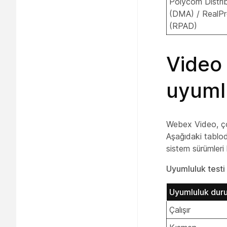
Polycom Distri
(DMA) / RealPr
(RPAD)
Video
uyuml
Webex Video, çoğu
Aşağıdaki tablod
sistem sürümleri 
Uyumluluk testi
Uyumluluk dur
Çalışır