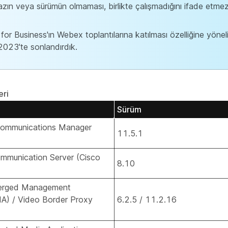
hazın veya sürümün olmaması, birlikte çalışmadığını ifade etmez
for Business'ın Webex toplantılarına katılması özelliğine yönel
023'te sonlandırdık.
eri
Sürüm
 Communications Manager
11.5.1
mmunication Server (Cisco
8.10
erged Management
MA) / Video Border Proxy
6.2.5 / 11.2.16