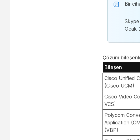
Bir ci
Skype 
Ocak 2
Çözüm bileşenl
Bileşen
Cisco Unified
(Cisco UCM)
Cisco Video Co
VCS)
Polycom Conv
Application (C
(VBP)