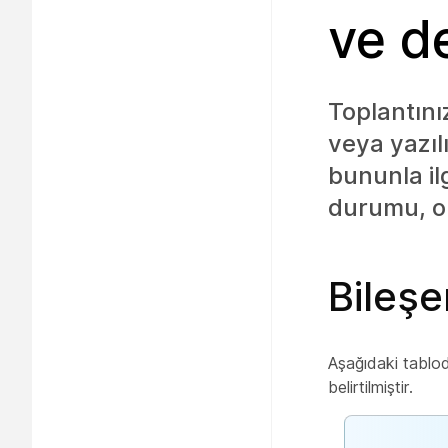
ve d
Toplantını
veya yazıl
bununla il
durumu, ola
Bileşe
Aşağıdaki tablod
belirtilmiştir.