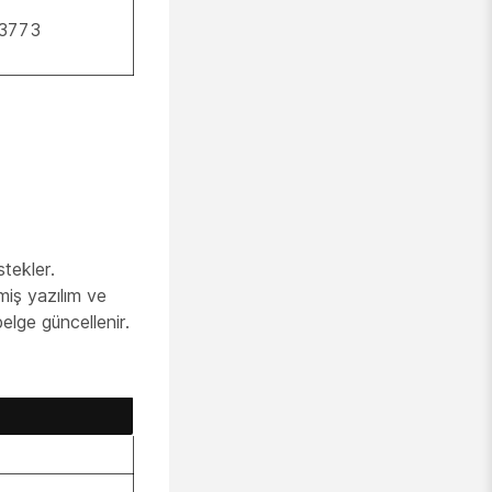
13773
stekler.
miş yazılım ve
belge güncellenir.