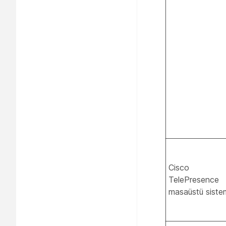
Cisco
TelePresence
masaüstü siste