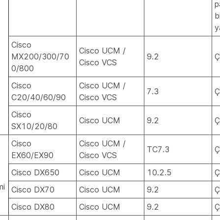
p
b
y
Cisco
Cisco UCM /
MX200/300/70
9.2
Ç
Cisco VCS
0/800
Cisco
Cisco UCM /
7.3
Ç
C20/40/60/90
Cisco VCS
Cisco
Cisco UCM
9.2
Ç
SX10/20/80
Cisco
Cisco UCM /
TC7.3
Ç
EX60/EX90
Cisco VCS
Cisco DX650
Cisco UCM
10.2.5
Ç
mi
Cisco DX70
Cisco UCM
9.2
Ç
Cisco DX80
Cisco UCM
9.2
Ç