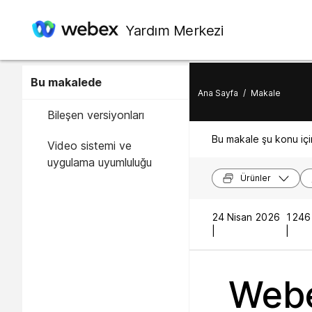
Yardım Merkezi
Bu makalede
Ana Sayfa
/
Makale
Bileşen versiyonları
Bu makale şu konu için
Video sistemi ve
uygulama uyumluluğu
Ürünler
24 Nisan 2026
1246 
|
|
Webe