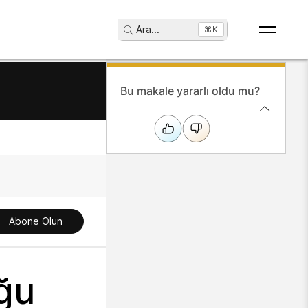
Ara
...
⌘K
Bu makale yararlı oldu mu?
Abone Olun
ğu