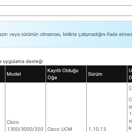
hazın veya sürümün olmaması, birlikte çalışmadığını ifade etmez
ve uygulama desteği
Kayıtlı Olduğu
U
Model
Sürüm
Öğe
D
Ç
C
s
1
s
Cisco
k
1300/3000/320
Cisco UCM
1.10.13