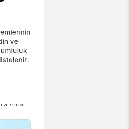
temlerinin
din ve
yumluluk
istelenir.
en ve sürümü