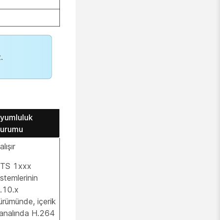
.
yumluluk
urumu
alışır
TS 1xxx
istemlerinin
.10.x
ürümünde, içerik
analında H.264