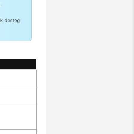
.
ik desteği