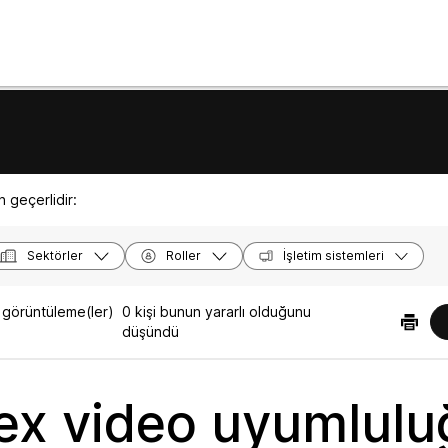
 geçerlidir:
Sektörler
Roller
İşletim sistemleri
görüntüleme(ler)
0 kişi bunun yararlı olduğunu
düşündü
x video uyumlulu