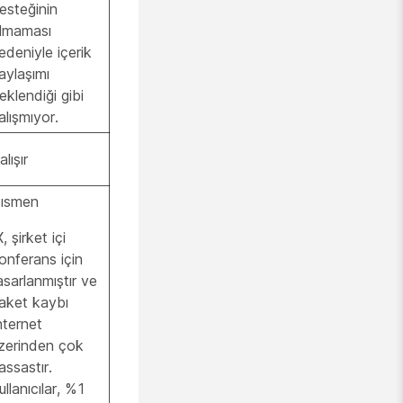
esteğinin
lmaması
edeniyle içerik
aylaşımı
eklendiği gibi
alışmıyor.
alışır
ısmen
X, şirket içi
onferans için
asarlanmıştır ve
aket kaybı
nternet
zerinden çok
assastır.
ullanıcılar, %1