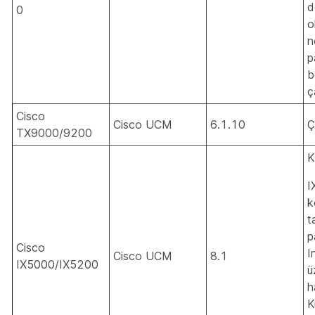
d
0
o
n
p
b
ç
Cisco
Cisco UCM
6.1.10
Ç
TX9000/9200
K
I
k
t
p
Cisco
I
Cisco UCM
8.1
IX5000/IX5200
ü
h
K