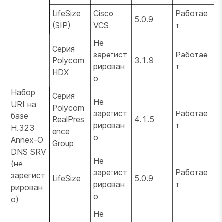
LifeSize
Cisco
Работае
5.0.9
(SIP)
VCS
т
Не
Серия
зарегист
Работае
Polycom
3.1.9
рирован
т
HDX
о
Набор
Серия
Не
URI на
Polycom
зарегист
Работае
базе
RealPres
4.1.5
рирован
т
H.323
ence
о
Annex-O
Group
DNS SRV
Не
(не
зарегист
Работае
зарегист
LifeSize
5.0.9
рирован
т
рирован
о
о)
Не