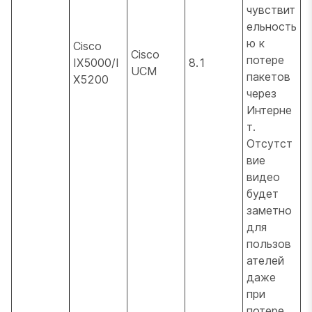
чувствит
ельность
ю к
Cisco
Cisco
потере
IX5000/I
8.1
UCM
пакетов
X5200
через
Интерне
т.
Отсутст
вие
видео
будет
заметно
для
пользов
ателей
даже
при
потере