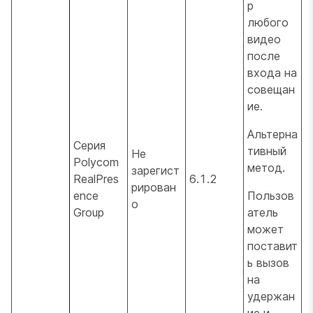
р
любого
видео
после
входа на
совещан
ие.
Альтерна
Серия
тивный
Не
Polycom
метод.
зарегист
RealPres
6.1.2
рирован
ence
Пользов
о
Group
атель
может
поставит
ь вызов
на
удержан
ие и