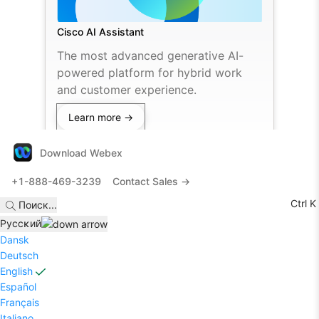
Cisco AI Assistant
The most advanced generative AI-
powered platform for hybrid work
and customer experience.
Learn more →
Download Webex
+1-888-469-3239
Contact Sales →
Ctrl K
Поиск
...
Pyccĸий
Dansk
Deutsch
English
Español
Français
Italiano