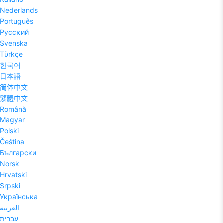
Nederlands
Português
Pyccĸий
Svenska
Tϋrkçe
한국어
日本語
简体中文
繁體中文
Română
Magyar
Polski
Čeština
Български
Norsk
Hrvatski
Srpski
Українська
العربية
עברית