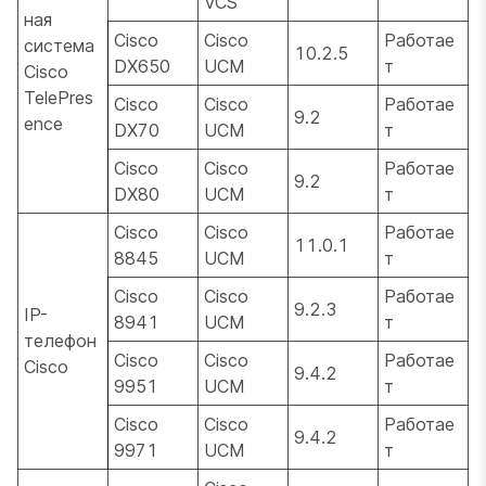
VCS
ная
Cisco
Cisco
Работае
система
10.2.5
DX650
UCM
т
Cisco
TelePres
Cisco
Cisco
Работае
9.2
ence
DX70
UCM
т
Cisco
Cisco
Работае
9.2
DX80
UCM
т
Cisco
Cisco
Работае
11.0.1
8845
UCM
т
Cisco
Cisco
Работае
9.2.3
IP-
8941
UCM
т
телефон
Cisco
Cisco
Работае
Cisco
9.4.2
9951
UCM
т
Cisco
Cisco
Работае
9.4.2
9971
UCM
т