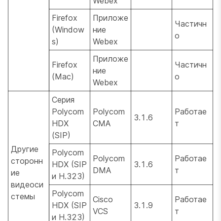
Webex
Firefox
Приложе
Частичн
(Window
ние
о
s)
Webex
Приложе
Firefox
Частичн
ние
(Mac)
о
Webex
Серия
Polycom
Polycom
Работае
3.1.6
HDX
CMA
т
(SIP)
Другие
Polycom
Polycom
Работае
сторонн
HDX (SIP
3.1.6
DMA
т
ие
и H.323)
видеоси
Polycom
стемы
Cisco
Работае
HDX (SIP
3.1.9
VCS
т
и H.323)