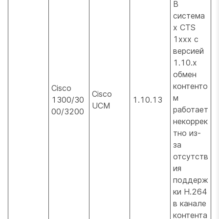
В
система
х CTS
1xxx с
версией
1.10.x
обмен
контенто
Cisco
Cisco
м
1300/30
1.10.13
UCM
работает
00/3200
некоррек
тно из-
за
отсутств
ия
поддерж
ки H.264
в канале
контента