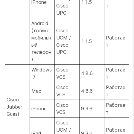
iPhone
11.5
Cisco
т
UPC
Android
(только
Cisco
мобильн
UCM /
Работае
11.5
ый
Cisco
т
телефон
UPC
)
Windows
Cisco
Работае
4.8.6
7
VCS
т
Cisco
Работае
Mac
4.8.6
VCS
т
Cisco
Cisco
Работае
Jabber
iPhone
9.3.6
VCS
т
Guest
Cisco
UCM /
Работае
iPad
9.3.6