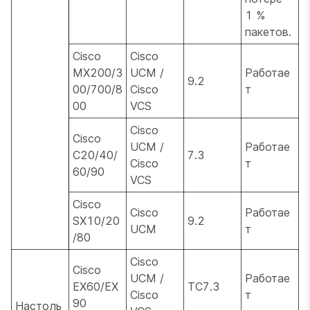
1 %
пакетов.
Cisco
Cisco
MX200/3
UCM /
Работае
9.2
00/700/8
Cisco
т
00
VCS
Cisco
Cisco
UCM /
Работае
C20/40/
7.3
Cisco
т
60/90
VCS
Cisco
Cisco
Работае
SX10/20
9.2
UCM
т
/80
Cisco
Cisco
UCM /
Работае
EX60/EX
TC7.3
Cisco
т
90
Настоль