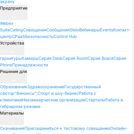
экрану
Предприятие
Webex
Suite
Calling
Совещания
Сообщения
Slido
Вебинары
Events
Контакт-
центр
CPaaS
Безопасность
Control Hub
Устройства
гарнитуры
Камеры
Серия Desk
Серия Room
Серия Board
Серия
Phone
Принадлежности
Решения для
Образование
Здравоохранение
Государственный
сектор
"Финансы";
Спорт и шоу-бизнес
Работа с
клиентами
Некоммерческие организации
Стартапы
Работа в
гибридном режиме
Материалы
Скачивания
Присоединиться к тестовому совещанию
Онлайн-