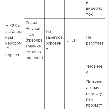
й
видеопо
ток.
Серия
H.323 с
Polycom
автоном
Не
HDX
ным
зарегист
Не
(преобра
3.1.11
набором
рирован
работает
зование
IP-
о
сетевых
адреса
адресов)
Частичн
о
Пользов
ателям
недосту
пен
просмот