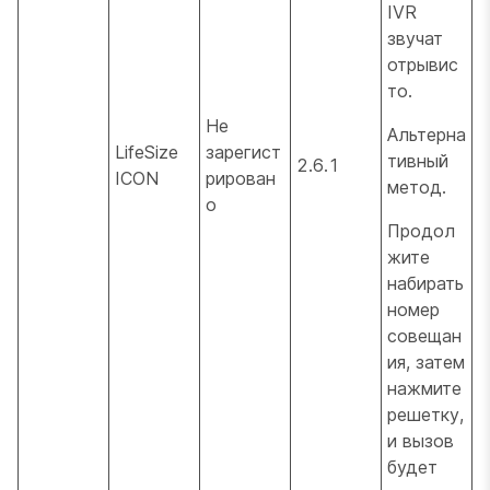
IVR
звучат
отрывис
то.
Не
Альтерна
LifeSize
зарегист
тивный
2.6.1
ICON
рирован
метод.
о
Продол
жите
набирать
номер
совещан
ия, затем
нажмите
решетку,
и вызов
будет