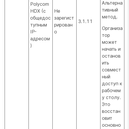
Альтерна
Polycom
тивный
HDX (с
Не
метод.
общедос
зарегист
3.1.11
тупным
рирован
Организа
IP-
о
тор
адресом
может
)
начать и
останов
ить
совмест
ный
доступ к
рабочем
у столу.
Это
восстан
овит
основно