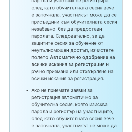
парола и участник се регистрира,
след като обучителната сесия вече
е започнала, участникът може да се
присъедини към обучителната сесия
незабавно, без да предостави
паролата. Следователно, за да
защитите сесия за обучение от
неупълномощен достъп, изчистете
полето
Автоматично одобрение на
всички искания за регистрация
и
ръчно приемане или отхвърляне на
всички искания за регистрация.
Ако не приемате заявки за
регистрация автоматично за
обучителна сесия, която изисква
парола и регистър на участниците,
след като обучителната сесия вече
е започнала, участникът не може да