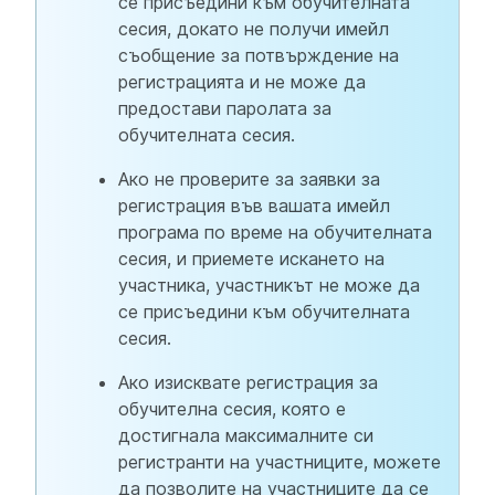
се присъедини към обучителната
сесия, докато не получи имейл
съобщение за потвърждение на
регистрацията и не може да
предостави паролата за
обучителната сесия.
Ако не проверите за заявки за
регистрация във вашата имейл
програма по време на обучителната
сесия, и приемете искането на
участника, участникът не може да
се присъедини към обучителната
сесия.
Ако изисквате регистрация за
обучителна сесия, която е
достигнала максималните си
регистранти на участниците, можете
да позволите на участниците да се