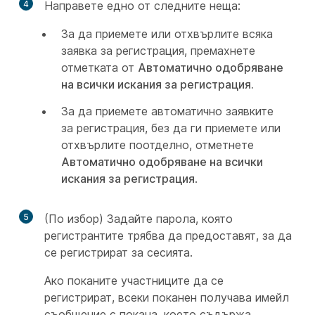
4
Направете едно от следните неща:
За да приемете или отхвърлите всяка
заявка за регистрация, премахнете
отметката от
Автоматично одобряване
на всички искания за регистрация.
За да приемете автоматично заявките
за регистрация, без да ги приемете или
отхвърлите поотделно, отметнете
Автоматично одобряване на всички
искания за регистрация
.
5
(По избор) Задайте парола, която
регистрантите трябва да предоставят, за да
се регистрират за сесията.
Ако поканите участниците да се
регистрират, всеки поканен получава имейл
съобщение с покана, което съдържа