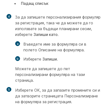
Падащ списък
4
За да запишете персонализирания формуляр
за регистрация, така че да можете да го
използвате за бъдещи планирани сесии,
изберете
Запиши като
.
Въведете име за формуляра си в
полето Описание на
формуляра.
Изберете
Запиши
.
Можете да запишете до пет
персонализирани формуляра на тази
страница.
5
Изберете
OK, за да запазите промените си и
да затворите страницата Персонализиране
на формуляра за
регистрация.