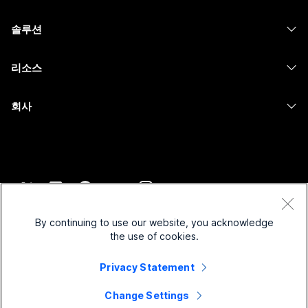
Calling
헤드셋
Calling
솔루션
Meetings
카메라
메시징
교육
메시징
리소스
Desk 시리즈
화면 공유
의료 서비스
Slido
다운로드
Room 시리즈
회사
정부
Webinars
테스트 미팅 참여하기
Board 시리즈
Cisco
재무
이벤트
온라인 학습
전화 시리즈
지원 연락처
스포츠 및 엔터테인먼트
Contact Center
통합
보조 프로그램
영업팀에 문의
최전선
CPaaS
접근성
약관 및 조건
Webex Blog
비영리
보안
By continuing to use our website, you acknowledge
포용성
개인 정보 보호 정책
the use of cookies.
Webex 사고적 리더십
스타트업
Control Hub
쿠키
실시간 및 주문형 웨비나
Webex Merch 스토어
Privacy Statement
등록 상표
하이브리드 작업
Webex 커뮤니티
©
2026
Cisco 및/또는 관련 제휴. All rights reserved.
경력
Change Settings