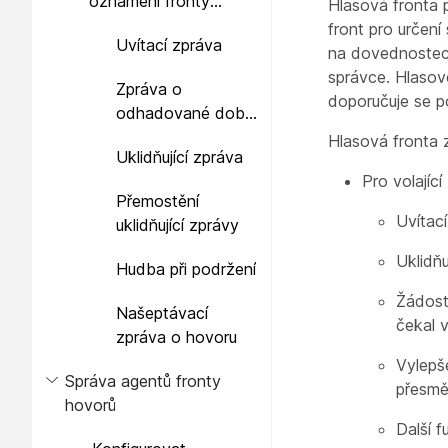
oznámení fronty
Hlasová fronta p
hovorů
front pro určen
Uvítací zpráva
na dovednostech
správce. Hlasov
Zpráva o
doporučuje se p
odhadované době
čekání pro hovory
Hlasová fronta z
Uklidňující zpráva
ve frontě
Pro volající
Přemostění
Uvítac
uklidňující zprávy
Uklidň
Hudba při podržení
Žádost 
Našeptávací
čekal v
zpráva o hovoru
Vylepš
Správa agentů fronty
přesmě
hovorů
Další f