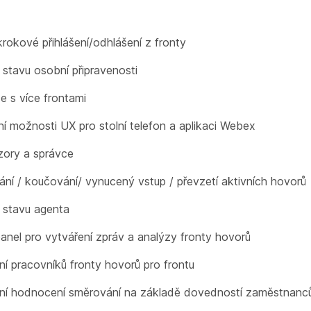
rokové přihlášení/odhlášení z fronty
 stavu osobní připravenosti
e s více frontami
vní možnosti UX pro stolní telefon a aplikaci Webex
zory a správce
ání / koučování/ vynucený vstup / převzetí aktivních hovorů
 stavu agenta
panel pro vytváření zpráv a analýzy fronty hovorů
ní pracovníků fronty hovorů pro frontu
ení hodnocení směrování na základě dovedností zaměstnanc