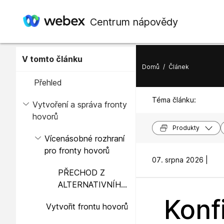
Centrum nápovědy
V tomto článku
Domů
/
Článek
Přehled
Téma článku:
Vytvoření a správa fronty
hovorů
Produkty
Vícenásobné rozhraní
pro fronty hovorů
07. srpna 2026 |
PŘECHOD Z
ALTERNATIVNÍHO
ČÍSLA NA
Konf
Vytvořit frontu hovorů
｟_ph_32｠