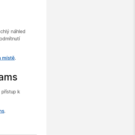
chlý náhled
odmítnutí
m místě
.
eams
přístup k
ms
.