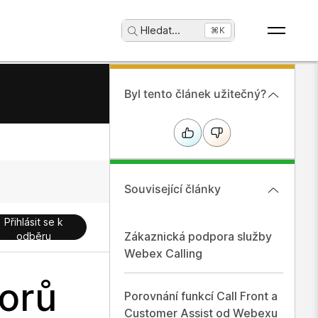
Hledat
...
⌘K
Byl tento článek užitečný?
Související články
Přihlásit se k
Zákaznická podpora služby
odběru
Webex Calling
vorů
Porovnání funkcí Call Front a
Customer Assist od Webexu