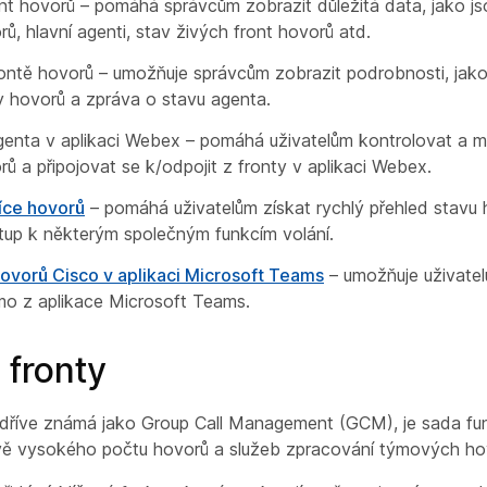
nt hovorů – pomáhá správcům zobrazit důležitá data, jako js
rů, hlavní agenti, stav živých front hovorů atd.
ontě hovorů – umožňuje správcům zobrazit podrobnosti, jako
y hovorů a zpráva o stavu agenta.
genta v aplikaci Webex – pomáhá uživatelům kontrolovat a m
rů a připojovat se k/odpojit z fronty v aplikaci Webex.
íce hovorů
– pomáhá uživatelům získat rychlý přehled stavu 
tup k některým společným funkcím volání.
hovorů Cisco v aplikaci Microsoft Teams
– umožňuje uživatel
mo z aplikace Microsoft Teams.
 fronty
 dříve známá jako Group Call Management (GCM), je sada fu
ávě vysokého počtu hovorů a služeb zpracování týmových ho