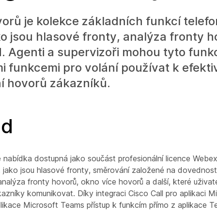
orů je kolekce základních funkcí telef
ko jsou hlasové fronty, analýza fronty h
. Agenti a supervizoři mohou tyto funk
i funkcemi pro volání používat k efekt
í hovorů zákazníků.
ed
e nabídka dostupná jako součást profesionální licence Webex 
, jako jsou hlasové fronty, směrování založené na dovednos
nalýza fronty hovorů, okno více hovorů a další, které uživa
kazníky komunikovat. Díky integraci Cisco Call pro aplikaci 
plikace Microsoft Teams přístup k funkcím přímo z aplikace T