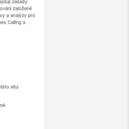
epšují zásady
rování založené
vy a analýzy pro
ex Calling a
místo aby
ené