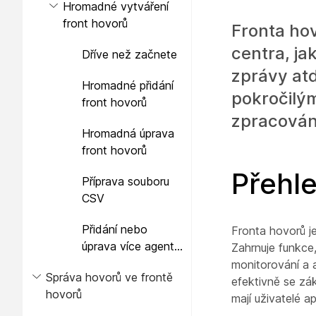
Hromadné vytváření
front hovorů
Fronta hov
centra, ja
Dříve než začnete
zprávy atd
Hromadné přidání
pokročilým
front hovorů
zpracován
Hromadná úprava
front hovorů
Přehl
Příprava souboru
CSV
Přidání nebo
Fronta hovorů j
úprava více agentů
Zahrnuje funkce
50 současně
monitorování a a
Správa hovorů ve frontě
efektivně se zá
hovorů
mají uživatelé a