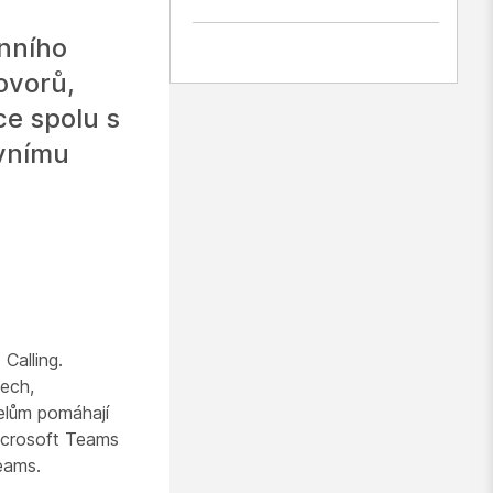
onního
ovorů,
ce spolu s
ivnímu
Calling.
tech,
telům pomáhají
Microsoft Teams
eams.