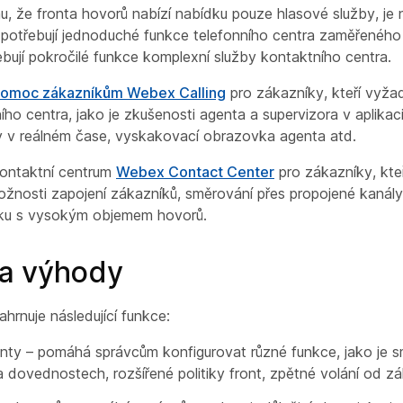
, že fronta hovorů nabízí nabídku
pouze hlasové služby
, je
í potřebují jednoduché funkce telefonního centra zaměřeného
bují pokročilé funkce komplexní služby kontaktního centra.
omoc zákazníkům Webex Calling
pro zákazníky, kteří vyžad
ho centra, jako je zkušenosti agenta a supervizora v aplika
y v reálném čase, vyskakovací obrazovka agenta atd.
ontaktní centrum
Webex Contact Center
pro zákazníky, kteř
ožnosti zapojení zákazníků, směrování přes propojené kanál
tku s vysokým objemem hovorů.
a výhody
hrnuje následující funkce:
nty – pomáhá správcům konfigurovat různé funkce, jako je 
 dovednostech, rozšířené politiky front, zpětné volání od zá