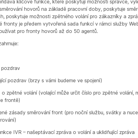
řidává klíčové funkce, které poskytují možnosti správce, vyl
í směrování hovorů na základě pracovní doby, poskytuje smě
, poskytuje možnosti zpětného volání pro zákazníky a zprá
é fronty je předem vytvořená sada funkcí v rámci služby Web
oužívat pro fronty hovorů až do 50 agentů.
ahrnuje:
í pozdrav
ující pozdrav (brzy s vámi budeme ve spojení)
o zpětné volání (volající může určit číslo pro zpětné volání, 
e frontě)
ené zásady směrování front (pro noční službu, svátky a nuc
rování)
unkce IVR – našeptávací zpráva o volání a uklidňující zpráva