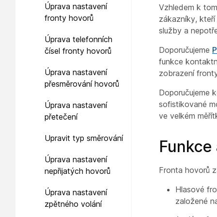
Úprava nastavení
Vzhledem k tomu
fronty hovorů
zákazníky, kteř
služby a nepotře
Úprava telefonních
Doporučujeme
P
čísel fronty hovorů
funkce kontaktní
Úprava nastavení
zobrazení front
přesměrování hovorů
Doporučujeme k
sofistikované m
Úprava nastavení
ve velkém měří
přetečení
Upravit typ směrování
Funkce 
Úprava nastavení
Fronta hovorů za
nepřijatých hovorů
Hlasové fro
Úprava nastavení
založené na
zpětného volání