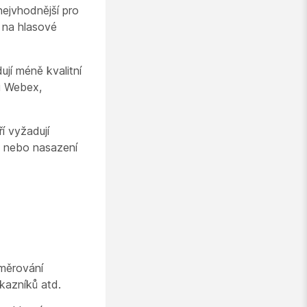
 nejvhodnější pro
 na hlasové
ují méně kvalitní
ci Webex,
í vyžadují
y nebo nasazení
směrování
kazníků atd.