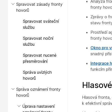
Analýza fro
Spravovat zásady fronty
fronty hovo
hovorů
Zprávy o fr
Spravovat sváteční
stavu front
službu
Prostředí a
Spravovat noční
fronty hovo
službu
Okno pro v
snadný přís
Spravovat nucené
přesměrování
Integrace 
funkcím pří
Správa uvízlých
hovorů
Hlasové
Správa oznámení fronty
hovorů
Hlasová fronta,
k efektivní spr
Úprava nastavení