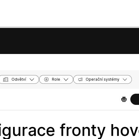
Odvětví
Role
Operační systémy
igurace fronty ho