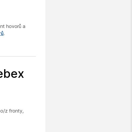
ont hovorů a
rů
.
Webex
o/z fronty,