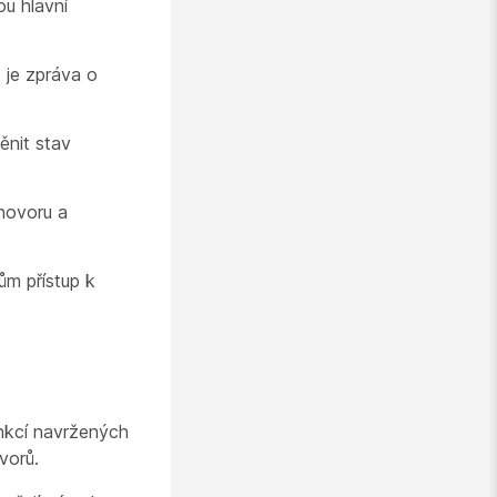
ou hlavní
 je zpráva o
ěnit stav
hovoru a
ům přístup k
nkcí navržených
vorů.