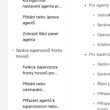
Konfigurovat
Pro agenty
nastavení agenta pro
uživatele
Jednok
Přidání nebo úprava
agentů
Správa
Zobrazit řídicí panel
Operac
agenta
Intuiti
Správa supervizorů fronty
Pro supervi
hovorů
Sledov
Funkce supervizora
fronty hovorů pro
Správa
Webex Calling
Přidání nebo
Řídicí 
odstranění
Přiřaze
nadřízeného
Přiřazení agentů k
Přiřaz
supervizorovi nebo
fronty