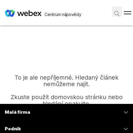
Centrum nápovědy
To je ale nepříjemné. Hledaný článek
nemůžeme najít.
Zkuste použít domovskou stránku nebo
hledání opakujte.
Malá firma
Ceny
Domů
Podnik