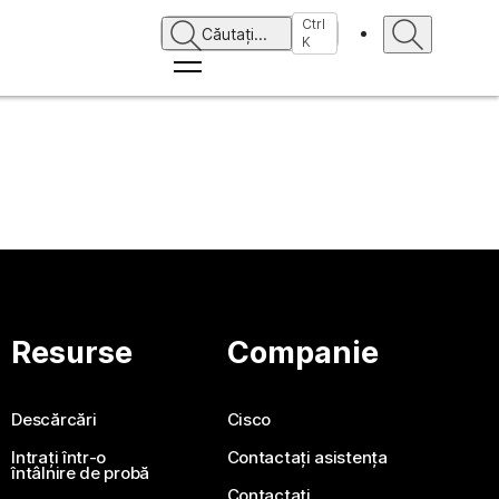
căutați.
Ctrl
Căutați
...
K
Resurse
Companie
Descărcări
Cisco
Intrați într-o
Contactați asistența
întâlnire de probă
Contactați