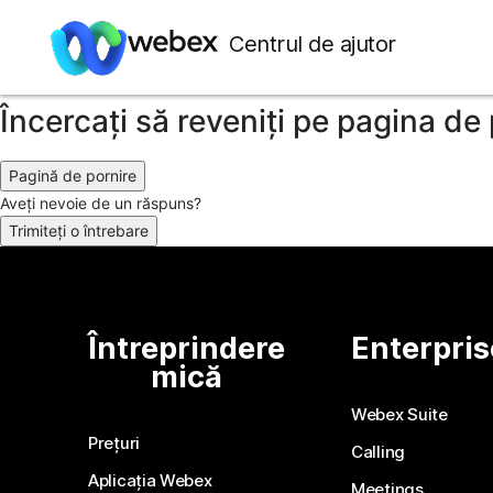
Este cam jenant, dar... Se pare că 
Centrul de ajutor
Încercați să reveniți pe pagina de
Pagină de pornire
Aveți nevoie de un răspuns?
Trimiteți o întrebare
Întreprindere
Enterpris
mică
Webex Suite
Prețuri
Calling
Aplicația Webex
Meetings