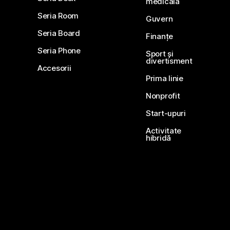
medicală
Seria Room
Guvern
Seria Board
Finanțe
Seria Phone
Sport și
divertisment
Accesorii
Prima linie
Nonprofit
Start-upuri
Activitate
hibridă