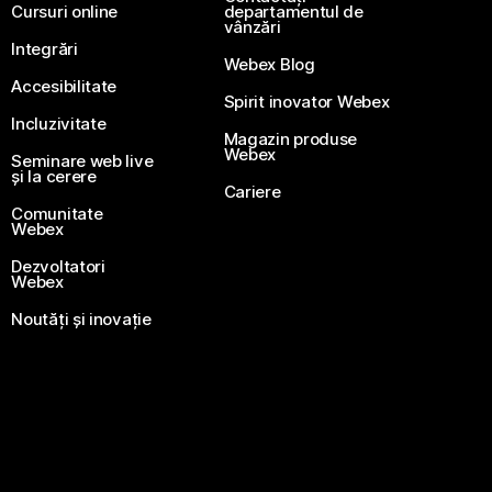
Cursuri online
departamentul de
vânzări
Integrări
Webex Blog
Accesibilitate
Spirit inovator Webex
Incluzivitate
Magazin produse
Webex
Seminare web live
și la cerere
Cariere
Comunitate
Webex
Dezvoltatori
Webex
Noutăți și inovație