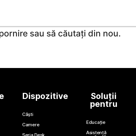
nu putem găsi articolul pe care îl 
 pornire sau să căutați din nou.
e
Dispozitive
Soluții
pentru
Căști
Educație
Camere
Asistență
Seria Desk