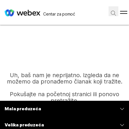
Centar za pomoć
Uh, baš nam je neprijatno. Izgleda da ne
možemo da pronađemo članak koji tražite.
Pokušajte na početnoj stranici ili ponovo
pretražite.
Mala preduzeća
Cene
Početak
Velika preduzeća