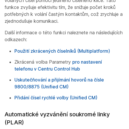
volaných čísel pomocí jediného číselného klíče. Tato
funkce zvyšuje efektivitu tím, že snižuje počet kroků
potřebných k volání častým kontaktům, což zrychluje a
zjednodušuje komunikaci.
Další informace o této funkci naleznete na následujících
odkazech:
Použití zkrácených číselníků (Multiplatform)
Zkrácená volba Parametry
pro nastavení
telefonu v Centru Control Hub
Uskutečňování a přijímání hovorů na čísle
9800/8875 (Unified CM)
Přidání čísel rychlé volby (Unified CM)
Automatické vyzvánění soukromé linky
(PLAR)