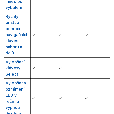
ihned po
vybalení
Rychlý
přístup
pomocí
navigačních
✓
✓
✓
kláves
nahoru a
dolů
Vylepšení
klávesy
✓
✓
Select
Vylepšená
oznámení
LED v
✓
✓
✓
režimu
vypnutí
displeje