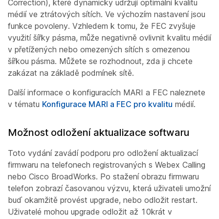
Correction), které dynamicky udržují optimální kvalitu
médií ve ztrátových sítích. Ve výchozím nastavení jsou
funkce povoleny. Vzhledem k tomu, že FEC zvyšuje
využití šířky pásma, může negativně ovlivnit kvalitu médií
v přetížených nebo omezených sítích s omezenou
šířkou pásma. Můžete se rozhodnout, zda ji chcete
zakázat na základě podmínek sítě.
Další informace o konfiguracích MARI a FEC naleznete
v tématu
Konfigurace MARI a FEC pro kvalitu
médií.
Možnost odložení aktualizace softwaru
Toto vydání zavádí podporu pro odložení aktualizací
firmwaru na telefonech registrovaných s Webex Calling
nebo Cisco BroadWorks. Po stažení obrazu firmwaru
telefon zobrazí časovanou výzvu, která uživateli umožní
buď okamžitě provést upgrade, nebo odložit restart.
Uživatelé mohou upgrade odložit až 10krát v