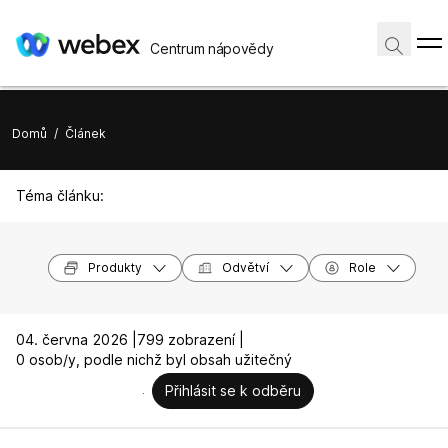
Centrum nápovědy
Domů
/
Článek
Téma článku:
Produkty
Odvětví
Role
04. června 2026 |
799 zobrazení |
0 osob/y, podle nichž byl obsah užitečný
Přihlásit se k odběru