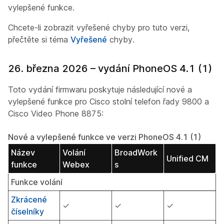
vylepšené funkce.
Chcete-li zobrazit vyřešené chyby pro tuto verzi,
přečtěte si téma
Vyřešené
chyby.
26. března 2026 – vydání PhoneOS 4.1 (1)
Toto vydání firmwaru poskytuje následující nové a
vylepšené funkce pro Cisco stolní telefon řady 9800 a
Cisco Video Phone 8875:
Nové a vylepšené funkce ve verzi PhoneOS 4.1 (1)
Název
Volání
BroadWork
Unified CM
funkce
Webex
s
Funkce volání
Zkrácené
✓
✓
✓
číselníky