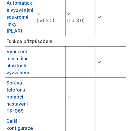
Automatick
é vyzvánění
✓
✓
soukromé
✓
(od 3.0)
(od 3.0)
linky
(PLAR)
Funkce přizpůsobení
Vynucení
minimální
✓
hlasitosti
vyzvánění
Správa
telefonu
pomocí
✓
nastavení
TR-069
Další
konfigurace