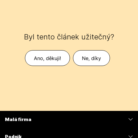
Byl tento článek užitečný?
Ano, děkuji!
Ne, díky
Malá firma
Ceny
Podnik