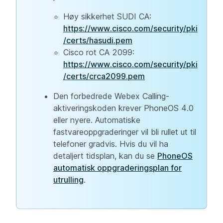
Høy sikkerhet SUDI CA:
https://www.cisco.com/security/pki
/certs/hasudi.pem
Cisco rot CA 2099:
https://www.cisco.com/security/pki
/certs/crca2099.pem
Den forbedrede Webex Calling-
aktiveringskoden krever PhoneOS 4.0
eller nyere. Automatiske
fastvareoppgraderinger vil bli rullet ut til
telefoner gradvis. Hvis du vil ha
detaljert tidsplan, kan du se
PhoneOS
automatisk oppgraderingsplan for
utrulling
.