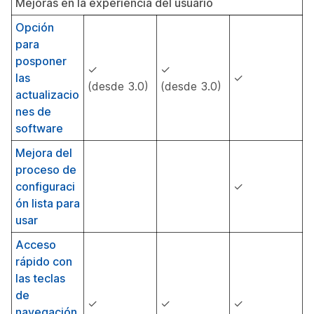
Mejoras en la experiencia del usuario
Opción
para
posponer
✓
✓
las
✓
(desde 3.0)
(desde 3.0)
actualizacio
nes de
software
Mejora del
proceso de
configuraci
✓
ón lista para
usar
Acceso
rápido con
las teclas
de
✓
✓
✓
navegación