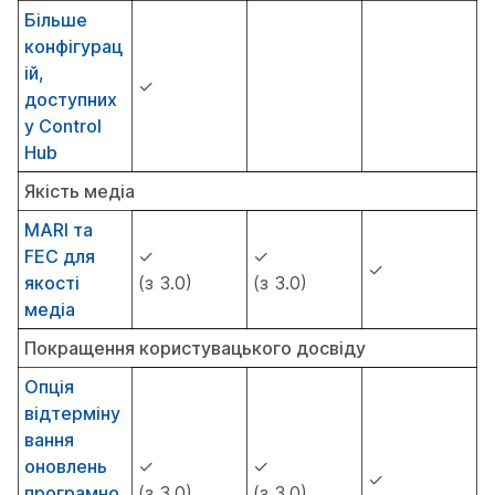
Більше
конфігурац
ій,
✓
доступних
у Control
Hub
Якість медіа
MARI та
FEC для
✓
✓
✓
якості
(з 3.0)
(з 3.0)
медіа
Покращення користувацького досвіду
Опція
відтерміну
вання
оновлень
✓
✓
✓
програмно
(з 3.0)
(з 3.0)