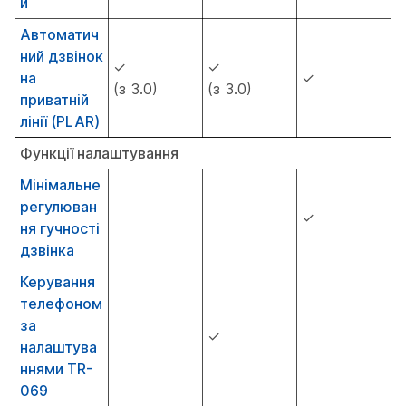
и
Автоматич
ний дзвінок
✓
✓
на
✓
(з 3.0)
(з 3.0)
приватній
лінії (PLAR)
Функції налаштування
Мінімальне
регулюван
✓
ня гучності
дзвінка
Керування
телефоном
за
✓
налаштува
ннями TR-
069