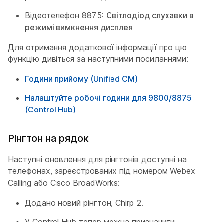
Відеотелефон 8875:
Світлодіод слухавки в
режимі вимкнення дисплея
Для отримання додаткової інформації про цю
функцію дивіться за наступними посиланнями:
Години прийому (Unified CM)
Налаштуйте робочі години для 9800/8875
(Control Hub)
Рінгтон на рядок
Наступні оновлення для рінгтонів доступні на
телефонах, зареєстрованих під номером Webex
Calling або Cisco BroadWorks:
Додано новий рінгтон, Chirp 2.
У Control Hub тепер можна призначити