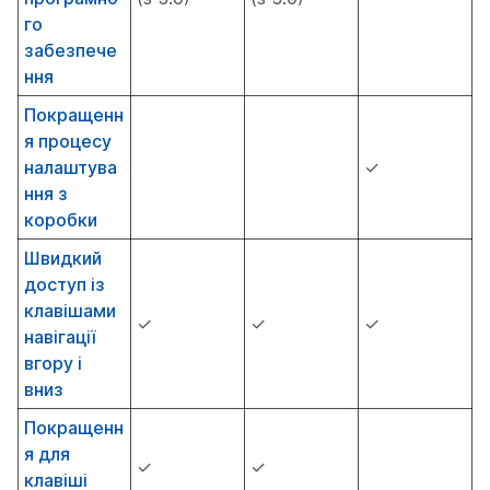
го
забезпече
ння
Покращенн
я процесу
налаштува
✓
ння з
коробки
Швидкий
доступ із
клавішами
✓
✓
✓
навігації
вгору і
вниз
Покращенн
я для
✓
✓
клавіші