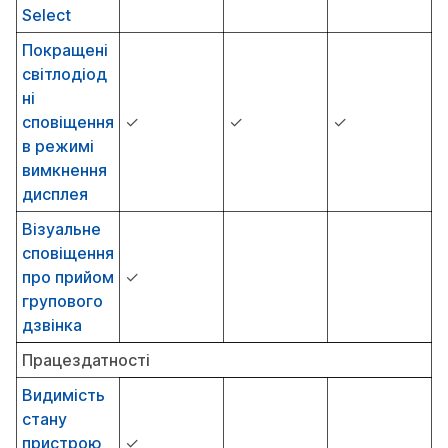
Select
Покращені
світлодіод
ні
сповіщення
✓
✓
✓
в режимі
вимкнення
дисплея
Візуальне
сповіщення
про прийом
✓
групового
дзвінка
Працездатності
Видимість
стану
пристрою
✓