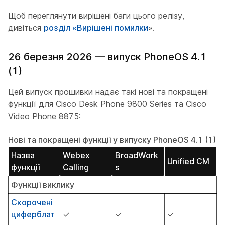
Щоб переглянути вирішені баги цього релізу,
дивіться
розділ «Вирішені помилки
».
26 березня 2026 — випуск PhoneOS 4.1
(1)
Цей випуск прошивки надає такі нові та покращені
функції для Cisco Desk Phone 9800 Series та Cisco
Video Phone 8875:
Нові та покращені функції у випуску PhoneOS 4.1 (1)
Назва
Webex
BroadWork
Unified CM
функції
Calling
s
Функції виклику
Скорочені
циферблат
✓
✓
✓